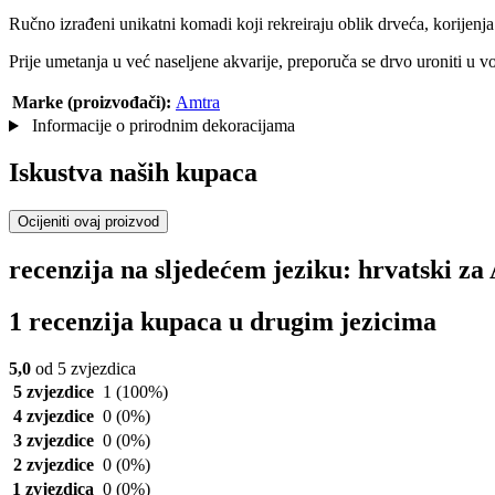
Ručno izrađeni unikatni komadi koji rekreiraju oblik drveća, korijenja
Prije umetanja u već naseljene akvarije, preporuča se drvo uroniti u v
Marke (proizvođači):
Amtra
Informacije o prirodnim dekoracijama
Iskustva naših kupaca
Ocijeniti ovaj proizvod
recenzija na sljedećem jeziku: hrvatski 
1 recenzija kupaca u drugim jezicima
5,0
od 5 zvjezdica
5 zvjezdice
1
(100%)
4 zvjezdice
0
(0%)
3 zvjezdice
0
(0%)
2 zvjezdice
0
(0%)
1 zvjezdica
0
(0%)