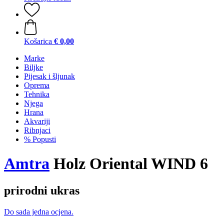
Košarica
€ 0,00
Marke
Biljke
Pijesak i šljunak
Oprema
Tehnika
Njega
Hrana
Akvariji
Ribnjaci
% Popusti
Amtra
Holz Oriental WIND 6
prirodni ukras
Do sada jedna ocjena.