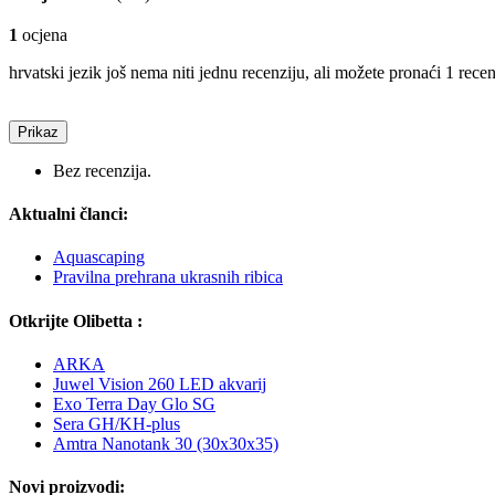
1
ocjena
hrvatski jezik još nema niti jednu recenziju, ali možete pronaći 1 rece
Prikaz
Bez recenzija.
Aktualni članci:
Aquascaping
Pravilna prehrana ukrasnih ribica
Otkrijte Olibetta :
ARKA
Juwel Vision 260 LED akvarij
Exo Terra Day Glo SG
Sera GH/KH-plus
Amtra Nanotank 30 (30x30x35)
Novi proizvodi: