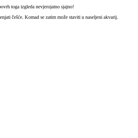
povrh toga izgleda nevjerojatno sjajno!
enjati češće. Komad se zatim može staviti u naseljeni akvarij.