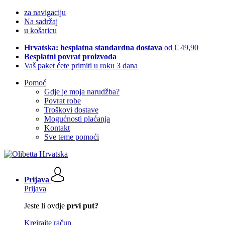
za navigaciju
Na sadržaj
u košaricu
Hrvatska: besplatna standardna dostava
od € 49,90
Besplatni povrat proizvoda
Vaš paket ćete primiti u roku 3 dana
Pomoć
Gdje je moja narudžba?
Povrat robe
Troškovi dostave
Mogućnosti plaćanja
Kontakt
Sve teme pomoći
Prijava
Prijava
Jeste li ovdje
prvi put?
Kreirajte račun