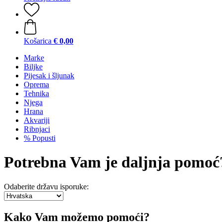
Košarica
€ 0,00
Marke
Biljke
Pijesak i šljunak
Oprema
Tehnika
Njega
Hrana
Akvariji
Ribnjaci
% Popusti
Potrebna Vam je daljnja pomoć
Odaberite državu isporuke:
Kako Vam možemo pomoći?