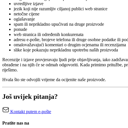
uvredljive izjave
jezik koji nije razumljiv ciljanoj publici web stranice
netočne cijene
oglašavanje
spam ili neprikladno upućivati ​​na druge proizvode
ponude
web stranica ili određenih konkurenata
adresu e-pošte, brojeve telefona ili druge osobne podatke ili po
omalovažavajući komentari o drugim ocjenama ili recenzijama
slike koje pokazuju neprikladnu upotrebu naših proizvoda
Recenzije i izjave provjeravaju ljudi prije objavljivanja, iako zadrž
obrađene i na njih će se odmah odgovoriti. Kada primimo pritužbe, p
riješimo.
Hvala što ste odvojili vrijeme da ocijenite naše proizvode.
Još uvijek pitanja?
Kontakt putem e-pošte
Pratite nas na