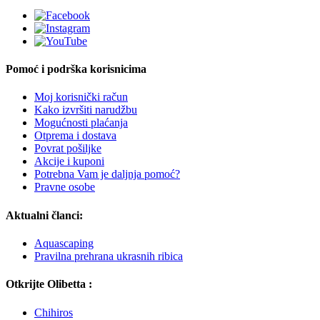
Pomoć i podrška korisnicima
Moj korisnički račun
Kako izvršiti narudžbu
Mogućnosti plaćanja
Otprema i dostava
Povrat pošiljke
Akcije i kuponi
Potrebna Vam je daljnja pomoć?
Pravne osobe
Aktualni članci:
Aquascaping
Pravilna prehrana ukrasnih ribica
Otkrijte Olibetta :
Chihiros