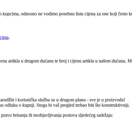
 kupcima, odnosno ne vodimo posebnu listu cijena za one koji često k
icima
.
jenu artikla u drugom dućanu te broj i cijenu artikla u našem dućanu. Mi
arudžbi i korisnička služba su u drugom planu - sve je u proizvodu!
dluku o kupnji. Stoga bi vaš pregled trebao biti što konstruktivniji.
ravo brisanja ili neobjavljivanja postova sljedećeg sadržaja: