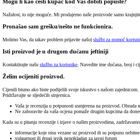
Mogu li kao česti kupac kod Vas dobiti popuste?
Nažalost, to nije moguće. Mi prodajemo naše proizvode samo krajnjim
Pronašao sam grešku/nešto ne funkcionira.
Molimo Vas, da takav problem prijavite našoj
službi za pomoć korisn
Isti proizvod je u drugom dućanu jeftiniji
Kontaktirajte našu
službu za korisnike
. Navedite ime dućana, broj i ci
Želim ocijeniti proizvod.
Cijenili bismo ako biste podijelili svoje iskustvo s našom zajednicom.
Pridržavajte se sljedećih smjernica.
Vaša je recenzija u potpunosti usmjerena na proizvod. Obrada n
Ne zaboravite da vaša ocjena pomaže drugim kupcima da donesu o
Kada su u pitanju recenzije i izjave o našim proizvodima, zadržavamo p
informacije koje nisu vezane uz proizvod ili su potpuno nebitne
vulgarnost ili drugi jezik neprikladan za javni forum