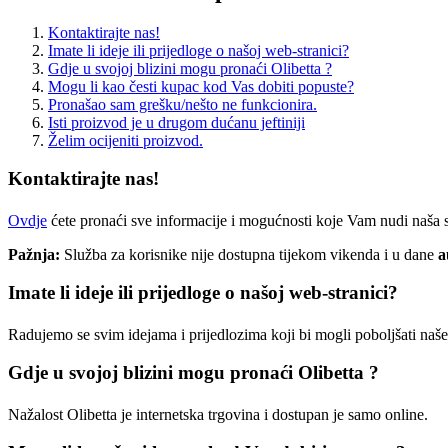
Kontaktirajte nas!
Imate li ideje ili prijedloge o našoj web-stranici?
Gdje u svojoj blizini mogu pronaći Olibetta ?
Mogu li kao česti kupac kod Vas dobiti popuste?
Pronašao sam grešku/nešto ne funkcionira.
Isti proizvod je u drugom dućanu jeftiniji
Želim ocijeniti proizvod.
Kontaktirajte nas!
Ovdje
ćete pronaći sve informacije i mogućnosti koje Vam nudi naša s
Pažnja:
Služba za korisnike nije dostupna tijekom vikenda i u dane
a
Imate li ideje ili prijedloge o našoj web-stranici?
Radujemo se svim idejama i prijedlozima koji bi mogli poboljšati naše
Gdje u svojoj blizini mogu pronaći Olibetta ?
Nažalost Olibetta je internetska trgovina i dostupan je samo online.