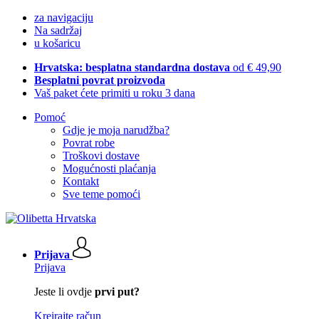
za navigaciju
Na sadržaj
u košaricu
Hrvatska: besplatna standardna dostava
od € 49,90
Besplatni povrat proizvoda
Vaš paket ćete primiti u roku 3 dana
Pomoć
Gdje je moja narudžba?
Povrat robe
Troškovi dostave
Mogućnosti plaćanja
Kontakt
Sve teme pomoći
Prijava
Prijava
Jeste li ovdje
prvi put?
Kreirajte račun