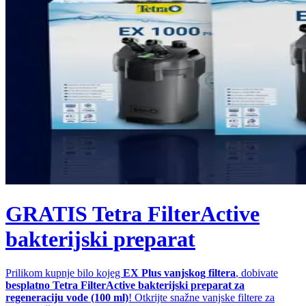
GRATIS Tetra FilterActive
bakterijski preparat
Prilikom kupnje bilo kojeg
EX Plus vanjskog filtera
, dobivate
besplatno Tetra FilterActive bakterijski preparat za
regeneraciju vode (100 ml)
! Otkrijte snažne vanjske filtere za