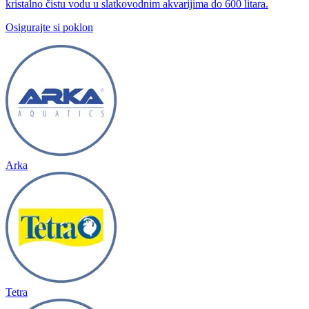
kristalno čistu vodu u slatkovodnim akvarijima do 600 litara.
Osigurajte si poklon
Arka
Tetra