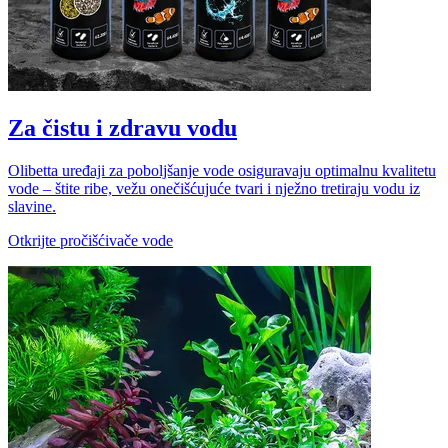
Za čistu i zdravu vodu
Olibetta uređaji za poboljšanje vode osiguravaju optimalnu kvalitetu
vode – štite ribe, vežu onečišćujuće tvari i nježno tretiraju vodu iz
slavine.
Otkrijte pročišćivače vode