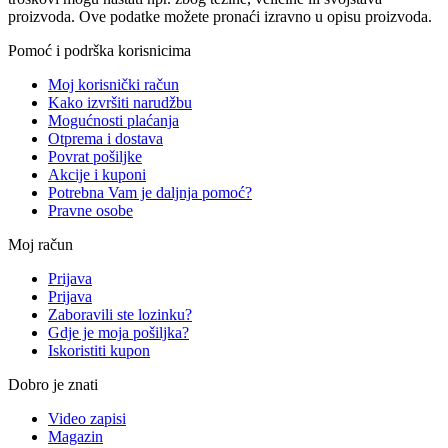
proizvoda. Ove podatke možete pronaći izravno u opisu proizvoda.
Pomoć i podrška korisnicima
Moj korisnički račun
Kako izvršiti narudžbu
Mogućnosti plaćanja
Otprema i dostava
Povrat pošiljke
Akcije i kuponi
Potrebna Vam je daljnja pomoć?
Pravne osobe
Moj račun
Prijava
Prijava
Zaboravili ste lozinku?
Gdje je moja pošiljka?
Iskoristiti kupon
Dobro je znati
Video zapisi
Magazin