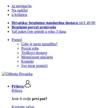
za navigaciju
Na sadržaj
u košaricu
Hrvatska: besplatna standardna dostava
od € 49,90
Besplatni povrat proizvoda
Vaš paket ćete primiti u roku 3 dana
Pomoć
Gdje je moja narudžba?
Povrat robe
Troškovi dostave
Mogućnosti plaćanja
Kontakt
Sve teme pomoći
Prijava
Prijava
Jeste li ovdje
prvi put?
Kreirajte račun