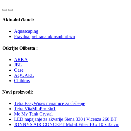
Aktualni članci:
Aquascaping
Pravilna prehrana ukrasnih ribica
Otkrijte Olibetta :
ARKA
JBL
Oase
AQUAEL
Chihiros
Novi proizvodi:
Tetra EasyWipes maramice za čišćenje
Tetra VitaMinPro 3in1
Me My Tank Crystal
LED napajanje za akvarije Siena 330 i Vicenza 260 BT
JONNYS AIR CONCEPT Mobil-Filter 10 x 10 x 32 cm