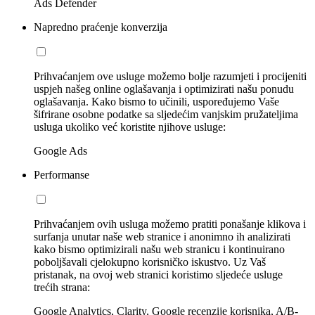
Ads Defender
Napredno praćenje konverzija
Prihvaćanjem ove usluge možemo bolje razumjeti i procijeniti
uspjeh našeg online oglašavanja i optimizirati našu ponudu
oglašavanja. Kako bismo to učinili, uspoređujemo Vaše
šifrirane osobne podatke sa sljedećim vanjskim pružateljima
usluga ukoliko već koristite njihove usluge:
Google Ads
Performanse
Prihvaćanjem ovih usluga možemo pratiti ponašanje klikova i
surfanja unutar naše web stranice i anonimno ih analizirati
kako bismo optimizirali našu web stranicu i kontinuirano
poboljšavali cjelokupno korisničko iskustvo. Uz Vaš
pristanak, na ovoj web stranici koristimo sljedeće usluge
trećih strana:
Google Analytics, Clarity, Google recenzije korisnika, A/B-