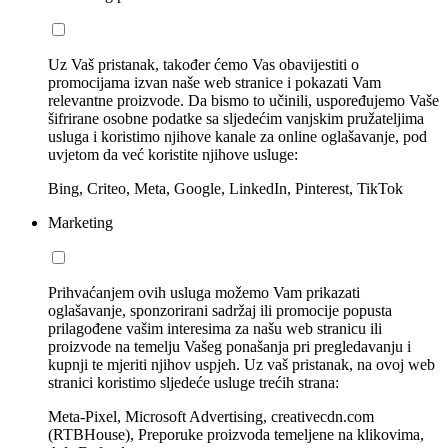
Uz Vaš pristanak, također ćemo Vas obavijestiti o
promocijama izvan naše web stranice i pokazati Vam
relevantne proizvode. Da bismo to učinili, uspoređujemo Vaše
šifrirane osobne podatke sa sljedećim vanjskim pružateljima
usluga i koristimo njihove kanale za online oglašavanje, pod
uvjetom da već koristite njihove usluge:
Bing, Criteo, Meta, Google, LinkedIn, Pinterest, TikTok
Marketing
Prihvaćanjem ovih usluga možemo Vam prikazati
oglašavanje, sponzorirani sadržaj ili promocije popusta
prilagođene vašim interesima za našu web stranicu ili
proizvode na temelju Vašeg ponašanja pri pregledavanju i
kupnji te mjeriti njihov uspjeh. Uz vaš pristanak, na ovoj web
stranici koristimo sljedeće usluge trećih strana:
Meta-Pixel, Microsoft Advertising, creativecdn.com
(RTBHouse), Preporuke proizvoda temeljene na klikovima,