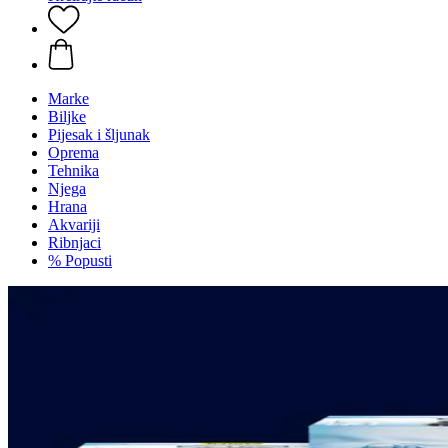
Marke
Biljke
Pijesak i šljunak
Oprema
Tehnika
Njega
Hrana
Akvariji
Ribnjaci
% Popusti