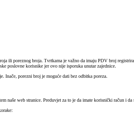
a ili poreznog broja. Tvrtkama je važno da imaju PDV broj registrira
rijske poslovne korisnike jer ovo nije isporuka unutar zajednice.
. Inače, porezni broj je moguće dati bez odbitka poreza.
m naše web stranice. Preduvjet za to je da imate korisnički račun i da st
korake: