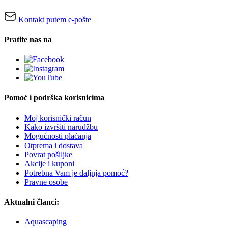
Kontakt putem e-pošte
Pratite nas na
Pomoć i podrška korisnicima
Moj korisnički račun
Kako izvršiti narudžbu
Mogućnosti plaćanja
Otprema i dostava
Povrat pošiljke
Akcije i kuponi
Potrebna Vam je daljnja pomoć?
Pravne osobe
Aktualni članci:
Aquascaping