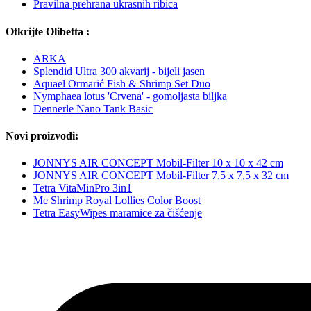
Pravilna prehrana ukrasnih ribica
Otkrijte Olibetta :
ARKA
Splendid Ultra 300 akvarij - bijeli jasen
Aquael Ormarić Fish & Shrimp Set Duo
Nymphaea lotus 'Crvena' - gomoljasta biljka
Dennerle Nano Tank Basic
Novi proizvodi:
JONNYS AIR CONCEPT Mobil-Filter 10 x 10 x 42 cm
JONNYS AIR CONCEPT Mobil-Filter 7,5 x 7,5 x 32 cm
Tetra VitaMinPro 3in1
Me Shrimp Royal Lollies Color Boost
Tetra EasyWipes maramice za čišćenje