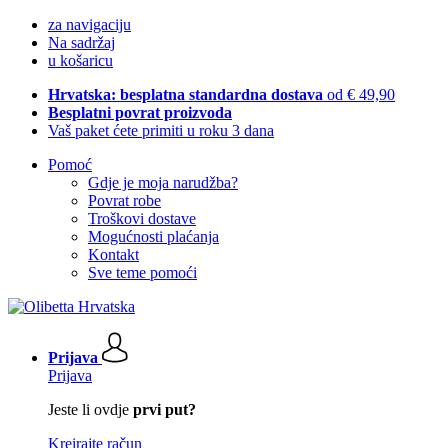
za navigaciju
Na sadržaj
u košaricu
Hrvatska: besplatna standardna dostava
od € 49,90
Besplatni povrat proizvoda
Vaš paket ćete primiti u roku 3 dana
Pomoć
Gdje je moja narudžba?
Povrat robe
Troškovi dostave
Mogućnosti plaćanja
Kontakt
Sve teme pomoći
Prijava
Prijava
Jeste li ovdje
prvi put?
Kreirajte račun