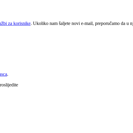
užbi za korisnike
. Ukoliko nam šaljete novi e-mail, preporučamo da u n
asca
.
oslijedite