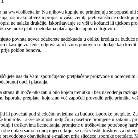
ad.
ivo na www.olibetta.hr. Na njihovu kupnju ne primjenjuju se popusti niti
anja, osim ako obvezni propisi u vašoj zemlji prebivališta ne određuju p
ropisi ne nalažu drukčije. Iskorištavanje se vrši u košarici ili tijeko
ika se može platiti metodama plaćanja dostupnim u trgovini.
umjesto povrata novca odaberete nadoknadu u obliku kredita za buduće n
i kasnije vraćene, odgovarajući iznos ponovno se dodaje kao kredit vr
i prije poklon bonova.
šćujete nas da Vam isporučujemo pretplaćene proizvode u određenim int
dabranoj opciji plaćanja.
ja strana ih može otkazati u bilo kojem trenutku i bez navođenja razloga
 Isporuke pretplate, koje smo već započeli provoditi prije primitka va
jiti ili povećati pod sljedećim uvjetima za buduće isporuke pretplate. 
še kontrole. Takve okolnosti uključuju posebice promjene u zakonu, pr
vodnji i troškovima licenciranja, promjene u troškovima potrebnog hardv
robe dolazi samo u onoj mjeri u kojoj se naši vlastiti troškovi za odre
 pravodobno obaviješteni e-mailom prije sljedeće isporuke pretplate. M