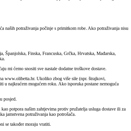
a naših potraživanja počinje s primitkom robe. Ako potraživanja nisu
ija, Španjolska, Finska, Francuska, Grčka, Hrvatska, Mađarska,
ka.
čaju mi ćemo snositi sve nastale dodatne troškove dostave.
a www.olibetta.hr. Ukoliko zbog više sile (npr. štrajkovi,
estiti u najkraćem mogućem roku. Ako isporuka postane nemoguća
 u posjed.
kao potpora našim zahtjevima protiv pružatelja usluga dostave ili za
ska jamstvena potraživanja kao potrošača.
 se također moraju vratiti.