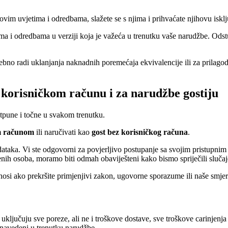
im uvjetima i odredbama, slažete se s njima i prihvaćate njihovu isklj
ma i odredbama u verziji koja je važeća u trenutku vaše narudžbe. Odstup
bno radi uklanjanja naknadnih poremećaja ekvivalencije ili za prilago
u korisničkom računu i za narudžbe gostiju
otpune i točne u svakom trenutku.
m računom
ili naručivati kao
gost
bez korisničkog računa
.
taka. Vi ste odgovorni za povjerljivo postupanje sa svojim pristupnim
enih osoba, moramo biti odmah obaviješteni kako bismo spriječili slučaj
si ako prekršite primjenjivi zakon, ugovorne sporazume ili naše smjer
ključuju sve poreze, ali ne i troškove dostave, sve troškove carinjenj
i navedeni u trenutku narudžbe.