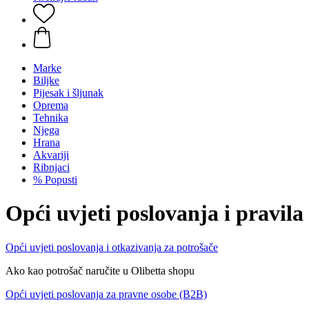
Marke
Biljke
Pijesak i šljunak
Oprema
Tehnika
Njega
Hrana
Akvariji
Ribnjaci
% Popusti
Opći uvjeti poslovanja i pravila
Opći uvjeti poslovanja i otkazivanja za potrošače
Ako kao potrošač naručite u Olibetta shopu
Opći uvjeti poslovanja za pravne osobe (B2B)