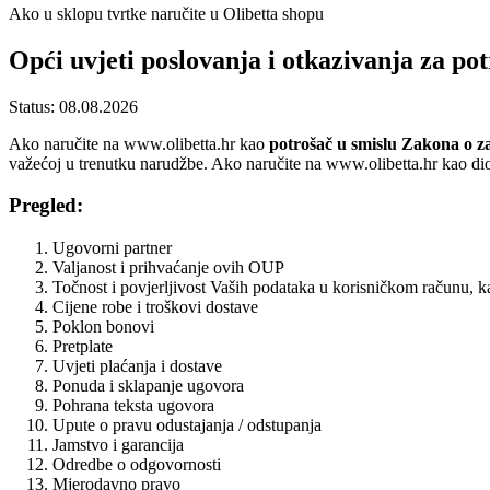
Ako u sklopu tvrtke naručite u Olibetta shopu
Opći uvjeti poslovanja i otkazivanja za po
Status: 08.08.2026
Ako naručite na www.olibetta.hr kao
potrošač u smislu Zakona o za
važećoj u trenutku narudžbe. Ako naručite na www.olibetta.hr kao dio 
Pregled:
Ugovorni partner
Valjanost i prihvaćanje ovih OUP
Točnost i povjerljivost Vaših podataka u korisničkom računu, ka
Cijene robe i troškovi dostave
Poklon bonovi
Pretplate
Uvjeti plaćanja i dostave
Ponuda i sklapanje ugovora
Pohrana teksta ugovora
Upute o pravu odustajanja / odstupanja
Jamstvo i garancija
Odredbe o odgovornosti
Mjerodavno pravo