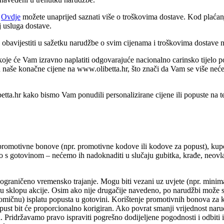
.
Ovdje
možete unaprijed saznati više o troškovima dostave. Kod plaća
j usluga dostave.
bavijestiti u sažetku narudžbe o svim cijenama i troškovima dostave 
je će Vam izravno naplatiti odgovarajuće nacionalno carinsko tijelo po
 u naše konačne cijene na www.olibetta.hr, što znači da Vam se više neć
ta.hr kako bismo Vam ponudili personalizirane cijene ili popuste na t
promotivne bonove (npr. promotivne kodove ili kodove za popust), kup
o s gotovinom – nećemo ih nadoknaditi u slučaju gubitka, krađe, neovlaš
 ograničeno vremensko trajanje. Mogu biti vezani uz uvjete (npr. mini
i u sklopu akcije. Osim ako nije drugačije navedeno, po narudžbi može 
mičnu) isplatu popusta u gotovini. Korištenje promotivnih bonova za 
opust bit će proporcionalno korigiran. Ako povrat smanji vrijednost na
ridržavamo pravo ispraviti pogrešno dodijeljene pogodnosti i odbiti is