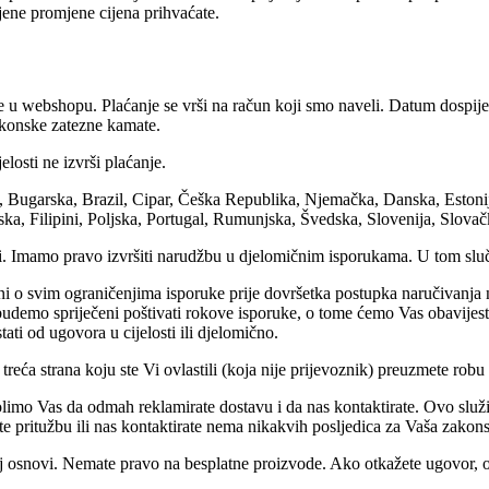
jene promjene cijena prihvaćate.
u webshopu. Plaćanje se vrši na račun koji smo naveli. Datum dospijeć
akonske zatezne kamate.
losti ne izvrši plaćanje.
ija, Bugarska, Brazil, Cipar, Češka Republika, Njemačka, Danska, Eston
ska, Filipini, Poljska, Portugal, Rumunjska, Švedska, Slovenija, Slovač
veli. Imamo pravo izvršiti narudžbu u djelomičnim isporukama. U tom slu
ni o svim ograničenjima isporuke prije dovršetka postupka naručivanja n
 budemo spriječeni poštivati rokove isporuke, o tome ćemo Vas obavij
ti od ugovora u cijelosti ili djelomično.
 treća strana koju ste Vi ovlastili (koja nije prijevoznik) preuzmete robu
imo Vas da odmah reklamirate dostavu i da nas kontaktirate. Ovo služi 
e pritužbu ili nas kontaktirate nema nikakvih posljedica za Vaša zakon
osnovi. Nemate pravo na besplatne proizvode. Ako otkažete ugovor, oni