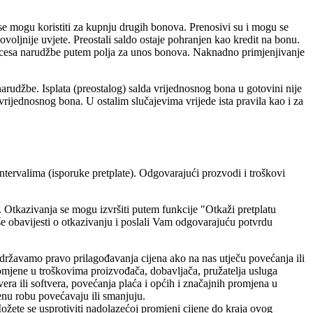
 se mogu koristiti za kupnju drugih bonova. Prenosivi su i mogu se
ovoljnije uvjete. Preostali saldo ostaje pohranjen kao kredit na bonu.
m procesa narudžbe putem polja za unos bonova. Naknadno primjenjivanje
arudžbe. Isplata (preostalog) salda vrijednosnog bona u gotovini nije
ijednosnog bona. U ostalim slučajevima vrijede ista pravila kao i za
ervalima (isporuke pretplate). Odgovarajući prozvodi i troškovi
. Otkazivanja se mogu izvršiti putem funkcije "Otkaži pretplatu
še obavijesti o otkazivanju i poslali Vam odgovarajuću potvrdu
Zadržavamo pravo prilagođavanja cijena ako na nas utječu povećanja ili
omjene u troškovima proizvođača, dobavljača, pružatelja usluga
era ili softvera, povećanja plaća i općih i značajnih promjena u
đenu robu povećavaju ili smanjuju.
ožete se usprotiviti nadolazećoj promjeni cijene do kraja ovog