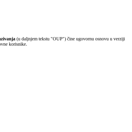
azivanja
(u daljnjem tekstu "OUP") čine ugovornu osnovu u verziji
ovne korisnike.