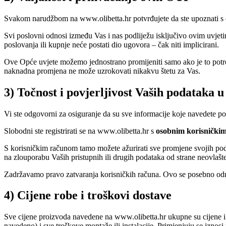
Svakom narudžbom na www.olibetta.hr potvrđujete da ste upoznati s ov
Svi poslovni odnosi između Vas i nas podliježu isključivo ovim uvjeti
poslovanja ili kupnje neće postati dio ugovora – čak niti implicirani.
Ove Opće uvjete možemo jednostrano promijeniti samo ako je to potre
naknadna promjena ne može uzrokovati nikakvu štetu za Vas.
3) Točnost i povjerljivost Vaših podataka 
Vi ste odgovorni za osiguranje da su sve informacije koje navedete p
Slobodni ste registrirati se na www.olibetta.hr s
osobnim korisnički
S korisničkim računom tamo možete ažurirati sve promjene svojih poda
na zlouporabu Vaših pristupnih ili drugih podataka od strane neovlašt
Zadržavamo pravo zatvaranja korisničkih računa. Ovo se posebno odno
4) Cijene robe i troškovi dostave
Sve cijene proizvoda navedene na www.olibetta.hr ukupne su cijene i u
navedeno) i sve troškove montaže ili instalacije. Primjenjuju se iznos