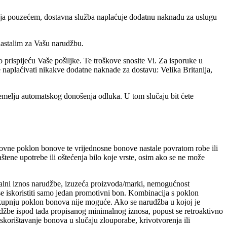
nja pouzećem, dostavna služba naplaćuje dodatnu naknadu za uslugu
nastalim za Vašu narudžbu.
 prispijeću Vaše pošiljke. Te troškove snosite Vi. Za isporuke u
e naplaćivati nikakve dodatne naknade za dostavu: Velika Britanija,
emelju automatskog donošenja odluka. U tom slučaju bit ćete
ovne poklon bonove te vrijednosne bonove nastale povratom robe ili
tene upotrebe ili oštećenja bilo koje vrste, osim ako se ne može
malni iznos narudžbe, izuzeća proizvoda/marki, nemogućnost
se iskoristiti samo jedan promotivni bon. Kombinacija s poklon
kupnju poklon bonova nije moguće. Ako se narudžba u kojoj je
rudžbe ispod tada propisanog minimalnog iznosa, popust se retroaktivno
korištavanje bonova u slučaju zlouporabe, krivotvorenja ili