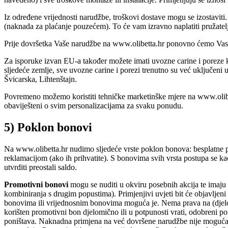
Iz određene vrijednosti narudžbe, troškovi dostave mogu se izostaviti
(naknada za plaćanje pouzećem). To će vam izravno naplatiti pružatel
Prije dovršetka Vaše narudžbe na www.olibetta.hr ponovno ćemo Vas o
Za isporuke izvan EU-a također možete imati uvozne carine i poreze ko
sljedeće zemlje, sve uvozne carine i porezi trenutno su već uključeni
Švicarska, Lihtenštajn.
Povremeno možemo koristiti tehničke marketinške mjere na www.olibet
obaviješteni o svim personalizacijama za svaku ponudu.
5) Poklon bonovi
Na www.olibetta.hr nudimo sljedeće vrste poklon bonova: besplatne 
reklamacijom (ako ih prihvatite). S bonovima svih vrsta postupa se ka
utvrditi preostali saldo.
Promotivni bonovi
mogu se nuditi u okviru posebnih akcija te imaju
kombiniranja s drugim popustima). Primjenjivi uvjeti bit će objavljen
bonovima ili vrijednosnim bonovima moguća je. Nema prava na (djelo
korišten promotivni bon djelomično ili u potpunosti vrati, odobreni p
poništava. Naknadna primjena na već dovršene narudžbe nije moguća. P