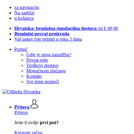
za navigaciju
Na sadržaj
u košaricu
Hrvatska: besplatna standardna dostava
od € 49,90
Besplatni povrat proizvoda
Vaš paket ćete primiti u roku 3 dana
Pomoć
Gdje je moja narudžba?
Povrat robe
Troškovi dostave
Mogućnosti plaćanja
Kontakt
Sve teme pomoći
Prijava
Prijava
Jeste li ovdje
prvi put?
Kreirajte račun