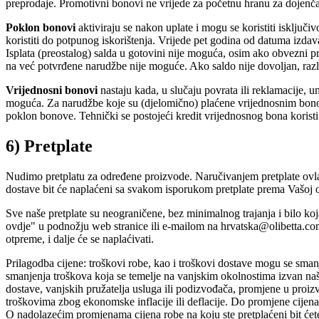
preprodaje. Promotivni bonovi ne vrijede za početnu hranu za dojenč
Poklon bonovi
aktiviraju se nakon uplate i mogu se koristiti isključ
koristiti do potpunog iskorištenja. Vrijede pet godina od datuma izdav
Isplata (preostalog) salda u gotovini nije moguća, osim ako obvezni p
na već potvrđene narudžbe nije moguće. Ako saldo nije dovoljan, razl
Vrijednosni bonovi
nastaju kada, u slučaju povrata ili reklamacije, 
moguća. Za narudžbe koje su (djelomično) plaćene vrijednosnim bonom 
poklon bonove. Tehnički se postojeći kredit vrijednosnog bona korist
6) Pretplate
Nudimo pretplatu za određene proizvode. Naručivanjem pretplate ovla
dostave bit će naplaćeni sa svakom isporukom pretplate prema Vašoj o
Sve naše pretplate su neograničene, bez minimalnog trajanja i bilo ko
ovdje" u podnožju web stranice ili e-mailom na hrvatska@olibetta.com.
otpreme, i dalje će se naplaćivati.
Prilagodba cijene: troškovi robe, kao i troškovi dostave mogu se sman
smanjenja troškova koja se temelje na vanjskim okolnostima izvan na
dostave, vanjskih pružatelja usluga ili podizvođača, promjene u proiz
troškovima zbog ekonomske inflacije ili deflacije. Do promjene cijena 
O nadolazećim promjenama cijena robe na koju ste pretplaćeni bit ćete