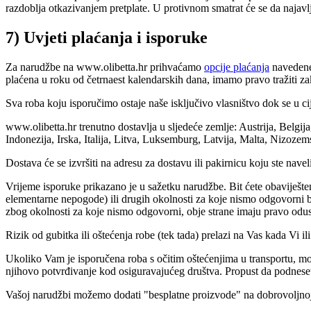
razdoblja otkazivanjem pretplate. U protivnom smatrat će se da najavl
7) Uvjeti plaćanja i isporuke
Za narudžbe na www.olibetta.hr prihvaćamo
opcije plaćanja
navedene 
plaćena u roku od četrnaest kalendarskih dana, imamo pravo tražiti z
Sva roba koju isporučimo ostaje naše isključivo vlasništvo dok se u cije
www.olibetta.hr trenutno dostavlja u sljedeće zemlje: Austrija, Belg
Indonezija, Irska, Italija, Litva, Luksemburg, Latvija, Malta, Nizozem
Dostava će se izvršiti na adresu za dostavu ili pakirnicu koju ste na
Vrijeme isporuke prikazano je u sažetku narudžbe. Bit ćete obaviješte
elementarne nepogode) ili drugih okolnosti za koje nismo odgovorni
zbog okolnosti za koje nismo odgovorni, obje strane imaju pravo odusta
Rizik od gubitka ili oštećenja robe (tek tada) prelazi na Vas kada Vi ili
Ukoliko Vam je isporučena roba s očitim oštećenjima u transportu, mol
njihovo potvrđivanje kod osiguravajućeg društva. Propust da podneset
Vašoj narudžbi možemo dodati "besplatne proizvode" na dobrovoljnoj 