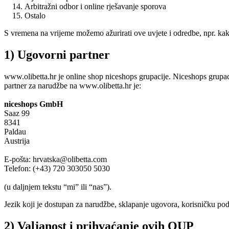
Arbitražni odbor i online rješavanje sporova
Ostalo
S vremena na vrijeme možemo ažurirati ove uvjete i odredbe, npr. kako 
1) Ugovorni partner
www.olibetta.hr je online shop niceshops grupacije. Niceshops grupaci
partner za narudžbe na www.olibetta.hr je:
niceshops GmbH
Saaz 99
8341
Paldau
Austrija
E-pošta: hrvatska@olibetta.com
Telefon: (+43) 720 303050 5030
(u daljnjem tekstu “mi” ili “nas”).
Jezik koji je dostupan za narudžbe, sklapanje ugovora, korisničku pod
2) Valjanost i prihvaćanje ovih OUP