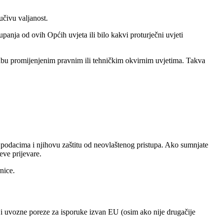
učivu valjanost.
anja od ovih Općih uvjeta ili bilo kakvi proturječni uvjeti
dbu promijenjenim pravnim ili tehničkim okvirnim uvjetima. Takva
 podacima i njihovu zaštitu od neovlaštenog pristupa. Ako sumnjate
eve prijevare.
nice.
a i uvozne poreze za isporuke izvan EU (osim ako nije drugačije