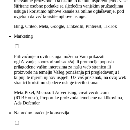
relevantne proizvode. Da bismo to učinili, uspoređujemo Vaše
šifrirane osobne podatke sa sljedećim vanjskim pružateljima
usluga i koristimo njihove kanale za online oglašavanje, pod
uvjetom da već koristite njihove usluge:
Bing, Criteo, Meta, Google, LinkedIn, Pinterest, TikTok
Marketing
Prihvaćanjem ovih usluga možemo Vam prikazati
oglašavanje, sponzorirani sadržaj ili promocije popusta
prilagođene vašim interesima za našu web stranicu ili
proizvode na temelju Vašeg ponašanja pri pregledavanju i
kupnji te mjeriti njihov uspjeh. Uz vaš pristanak, na ovoj web
stranici koristimo sljedeće usluge trećih strana:
Meta-Pixel, Microsoft Advertising, creativecdn.com
(RTBHouse), Preporuke proizvoda temeljene na klikovima,
Ads Defender
Napredno praćenje konverzija