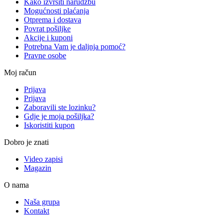
Kako izvršiti narudžbu
Mogućnosti plaćanja
Otprema i dostava
Povrat pošiljke
Akcije i kuponi
Potrebna Vam je daljnja pomoć?
Pravne osobe
Moj račun
Prijava
Prijava
Zaboravili ste lozinku?
Gdje je moja pošiljka?
Iskoristiti kupon
Dobro je znati
Video zapisi
Magazin
O nama
Naša grupa
Kontakt