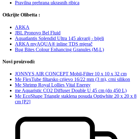
Pravilna prehrana ukrasnih ribica
Otkrijte Olibetta :
ARKA
JBL Pronovo Bel Fluid
Aquatlantis Splendid Ultra 145 akvarij - bijeli
ARKA myAQUA® inline TDS mjerač
Bug Bites Colour Enhancing Granules (M-L)
Novi proizvodi:
JONNYS AIR CONCEPT Mobil-Filter 10 x 10 x 32 cm
Me FlexTube filtarsko crijevo 16/22 mm (3 m), crni silikon
Me Shrimp Royal Lollies Vital Energy
me Aquaristic CO2 Diffuser Double U 45 cm (do 450 L)
Me EcoShape Triangle staklena posuda Optiwhite 20 x 20 x 8
cm [P2]