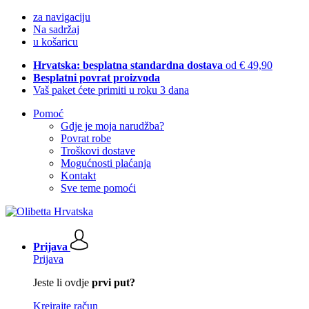
za navigaciju
Na sadržaj
u košaricu
Hrvatska: besplatna standardna dostava
od € 49,90
Besplatni povrat proizvoda
Vaš paket ćete primiti u roku 3 dana
Pomoć
Gdje je moja narudžba?
Povrat robe
Troškovi dostave
Mogućnosti plaćanja
Kontakt
Sve teme pomoći
Prijava
Prijava
Jeste li ovdje
prvi put?
Kreirajte račun