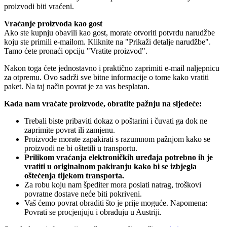
proizvodi biti vraćeni.
Vraćanje proizvoda kao gost
Ako ste kupnju obavili kao gost, morate otvoriti potvrdu narudžbe
koju ste primili e-mailom. Kliknite na "Prikaži detalje narudžbe".
Tamo ćete pronaći opciju "Vratite proizvod".
Nakon toga ćete jednostavno i praktično zaprimiti e-mail naljepnicu
za otpremu. Ovo sadrži sve bitne informacije o tome kako vratiti
paket. Na taj način povrat je za vas besplatan.
Kada nam vraćate proizvode, obratite pažnju na sljedeće:
Trebali biste pribaviti dokaz o poštarini i čuvati ga dok ne
zaprimite povrat ili zamjenu.
Proizvode morate zapakirati s razumnom pažnjom kako se
proizvodi ne bi oštetili u transportu.
Prilikom vraćanja elektroničkih uređaja potrebno ih je
vratiti u originalnom pakiranju kako bi se izbjegla
oštećenja tijekom transporta.
Za robu koju nam špediter mora poslati natrag, troškovi
povratne dostave neće biti pokriveni.
Vaš ćemo povrat obraditi što je prije moguće. Napomena:
Povrati se procjenjuju i obrađuju u Austriji.