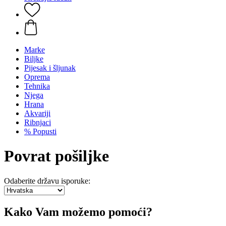
Marke
Biljke
Pijesak i šljunak
Oprema
Tehnika
Njega
Hrana
Akvariji
Ribnjaci
% Popusti
Povrat pošiljke
Odaberite državu isporuke:
Kako Vam možemo pomoći?