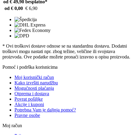
od € 49,90
besplatno*
od € 0,00
€ 6,90
* Ovi troškovi dostave odnose se na standardnu ​​dostavu. Dodatni
troškovi mogu nastati npr. zbog težine, veličine ili svojstava
proizvoda. Ove podatke možete pronaći izravno u opisu proizvoda.
Pomoć i podrška korisnicima
Moj korisnički račun
Kako izvršiti narudžbu
Mogućnosti plaćanja
Otprema i dostava
Povrat pošiljke
Akcije i kuponi
Potrebna Vam je daljnja pomoć?
Pravne osobe
Moj račun