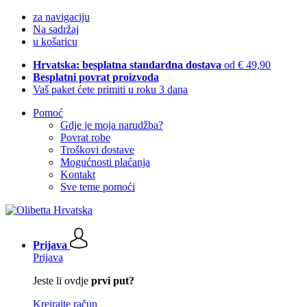
za navigaciju
Na sadržaj
u košaricu
Hrvatska: besplatna standardna dostava
od € 49,90
Besplatni povrat proizvoda
Vaš paket ćete primiti u roku 3 dana
Pomoć
Gdje je moja narudžba?
Povrat robe
Troškovi dostave
Mogućnosti plaćanja
Kontakt
Sve teme pomoći
Prijava
Prijava
Jeste li ovdje
prvi put?
Kreirajte račun