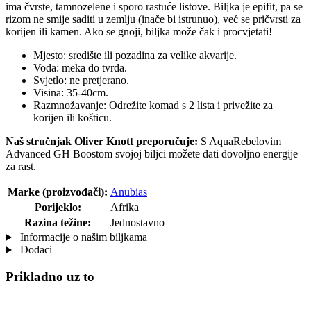
ima čvrste, tamnozelene i sporo rastuće listove. Biljka je epifit, pa se
rizom ne smije saditi u zemlju (inače bi istrunuo), već se pričvrsti za
korijen ili kamen. Ako se gnoji, biljka može čak i procvjetati!
Mjesto: središte ili pozadina za velike akvarije.
Voda: meka do tvrda.
Svjetlo: ne pretjerano.
Visina: 35-40cm.
Razmnožavanje: Odrežite komad s 2 lista i privežite za
korijen ili košticu.
Naš stručnjak Oliver Knott preporučuje:
S AquaRebelovim
Advanced GH Boostom svojoj biljci možete dati dovoljno energije
za rast.
Marke (proizvođači):
Anubias
Porijeklo:
Afrika
Razina težine:
Jednostavno
Informacije o našim biljkama
Dodaci
Prikladno uz to