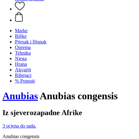
Marke
Biljke
Pijesak i šljunak
Oprema
Tehnika
Njega
Hrana
Akvariji
Ribnjaci
% Popusti
Anubias
Anubias congensis
Iz sjeverozapadne Afrike
3 ocjena do sada.
Anubias congensis