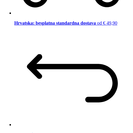
Hrvatska: besplatna standardna dostava
od € 49,90