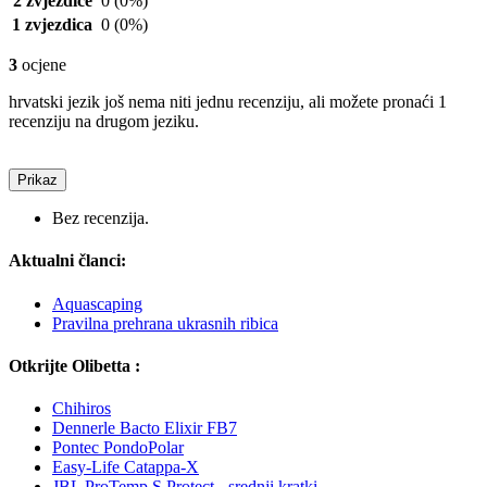
2 zvjezdice
0
(0%)
1 zvjezdica
0
(0%)
3
ocjene
hrvatski jezik još nema niti jednu recenziju, ali možete pronaći 1
recenziju na drugom jeziku.
Prikaz
Bez recenzija.
Aktualni članci:
Aquascaping
Pravilna prehrana ukrasnih ribica
Otkrijte Olibetta :
Chihiros
Dennerle Bacto Elixir FB7
Pontec PondoPolar
Easy-Life Catappa-X
JBL ProTemp S Protect - srednji kratki