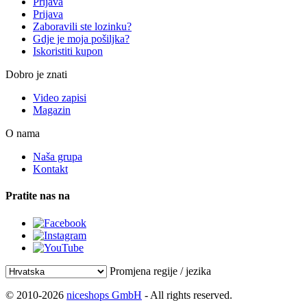
Prijava
Prijava
Zaboravili ste lozinku?
Gdje je moja pošiljka?
Iskoristiti kupon
Dobro je znati
Video zapisi
Magazin
O nama
Naša grupa
Kontakt
Pratite nas na
Promjena regije / jezika
© 2010-2026
niceshops GmbH
- All rights reserved.