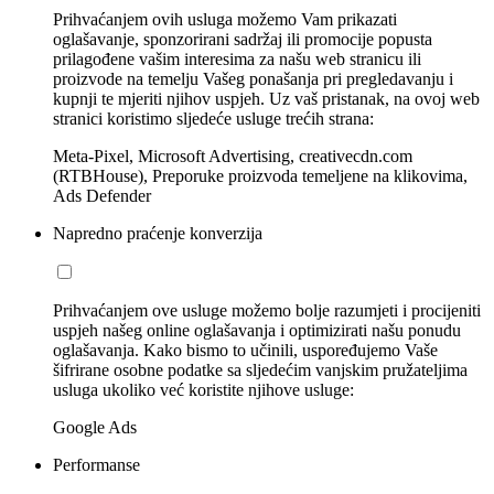
Prihvaćanjem ovih usluga možemo Vam prikazati
oglašavanje, sponzorirani sadržaj ili promocije popusta
prilagođene vašim interesima za našu web stranicu ili
proizvode na temelju Vašeg ponašanja pri pregledavanju i
kupnji te mjeriti njihov uspjeh. Uz vaš pristanak, na ovoj web
stranici koristimo sljedeće usluge trećih strana:
Meta-Pixel, Microsoft Advertising, creativecdn.com
(RTBHouse), Preporuke proizvoda temeljene na klikovima,
Ads Defender
Napredno praćenje konverzija
Prihvaćanjem ove usluge možemo bolje razumjeti i procijeniti
uspjeh našeg online oglašavanja i optimizirati našu ponudu
oglašavanja. Kako bismo to učinili, uspoređujemo Vaše
šifrirane osobne podatke sa sljedećim vanjskim pružateljima
usluga ukoliko već koristite njihove usluge:
Google Ads
Performanse