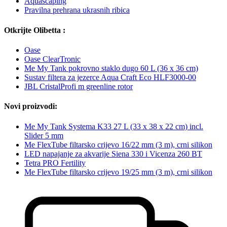
Aquascaping
Pravilna prehrana ukrasnih ribica
Otkrijte Olibetta :
Oase
Oase ClearTronic
Me My Tank pokrovno staklo dugo 60 L (36 x 36 cm)
Sustav filtera za jezerce Aqua Craft Eco HLF3000-00
JBL CristalProfi m greenline rotor
Novi proizvodi:
Me My Tank Systema K33 27 L (33 x 38 x 22 cm) incl.
Slider 5 mm
Me FlexTube filtarsko crijevo 16/22 mm (3 m), crni silikon
LED napajanje za akvarije Siena 330 i Vicenza 260 BT
Tetra PRO Fertility
Me FlexTube filtarsko crijevo 19/25 mm (3 m), crni silikon