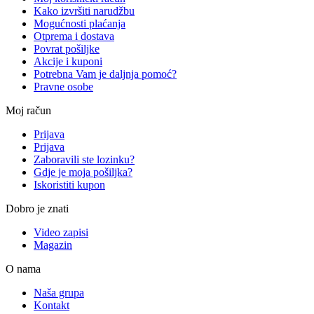
Kako izvršiti narudžbu
Mogućnosti plaćanja
Otprema i dostava
Povrat pošiljke
Akcije i kuponi
Potrebna Vam je daljnja pomoć?
Pravne osobe
Moj račun
Prijava
Prijava
Zaboravili ste lozinku?
Gdje je moja pošiljka?
Iskoristiti kupon
Dobro je znati
Video zapisi
Magazin
O nama
Naša grupa
Kontakt