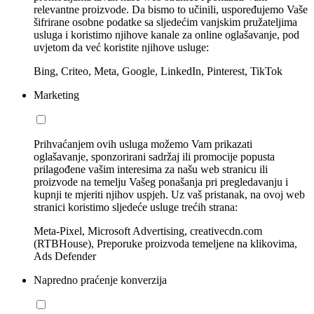
relevantne proizvode. Da bismo to učinili, uspoređujemo Vaše
šifrirane osobne podatke sa sljedećim vanjskim pružateljima
usluga i koristimo njihove kanale za online oglašavanje, pod
uvjetom da već koristite njihove usluge:
Bing, Criteo, Meta, Google, LinkedIn, Pinterest, TikTok
Marketing
Prihvaćanjem ovih usluga možemo Vam prikazati
oglašavanje, sponzorirani sadržaj ili promocije popusta
prilagođene vašim interesima za našu web stranicu ili
proizvode na temelju Vašeg ponašanja pri pregledavanju i
kupnji te mjeriti njihov uspjeh. Uz vaš pristanak, na ovoj web
stranici koristimo sljedeće usluge trećih strana:
Meta-Pixel, Microsoft Advertising, creativecdn.com
(RTBHouse), Preporuke proizvoda temeljene na klikovima,
Ads Defender
Napredno praćenje konverzija