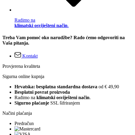
Radimo na
klimatski osviješteni način
.
Treba Vam pomoć oko narudžbe? Rado ćemo odgovoriti na
Vaša pitanja.
Kontakt
Provjerena kvaliteta
Sigurna online kupnja
Hrvatska: besplatna standardna dostava
od € 49,90
Besplatni povrat proizvoda
Radimo na
klimatski osviješteni način
.
Sigurno plaćanje
SSL šifriranjem
Načini plaćanja
Predračun