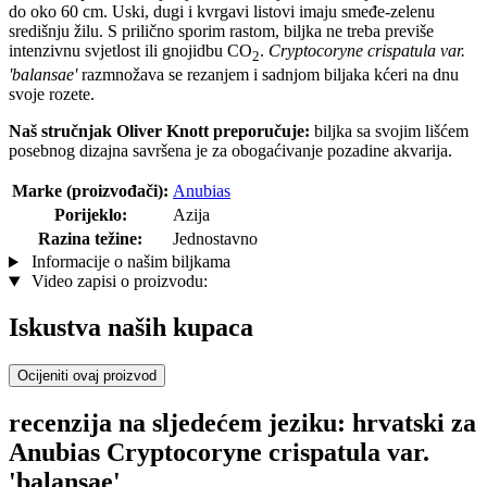
do oko 60 cm. Uski, dugi i kvrgavi listovi imaju smeđe-zelenu
središnju žilu. S prilično sporim rastom, biljka ne treba previše
intenzivnu svjetlost ili gnojidbu CO
.
Cryptocoryne crispatula var.
2
'balansae'
razmnožava se rezanjem i sadnjom biljaka kćeri na dnu
svoje rozete.
Naš stručnjak Oliver Knott preporučuje:
biljka sa svojim lišćem
posebnog dizajna savršena je za obogaćivanje pozadine akvarija.
Marke (proizvođači):
Anubias
Porijeklo:
Azija
Razina težine:
Jednostavno
Informacije o našim biljkama
Video zapisi o proizvodu:
Iskustva naših kupaca
Ocijeniti ovaj proizvod
recenzija na sljedećem jeziku: hrvatski za
Anubias Cryptocoryne crispatula var.
'balansae'