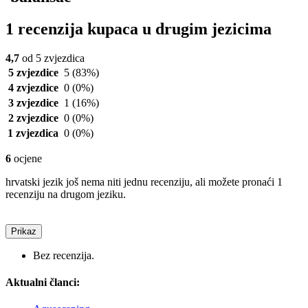
1 recenzija kupaca u drugim jezicima
4,7
od 5 zvjezdica
5 zvjezdice
5
(83%)
4 zvjezdice
0
(0%)
3 zvjezdice
1
(16%)
2 zvjezdice
0
(0%)
1 zvjezdica
0
(0%)
6
ocjene
hrvatski jezik još nema niti jednu recenziju, ali možete pronaći 1
recenziju na drugom jeziku.
Prikaz
Bez recenzija.
Aktualni članci: