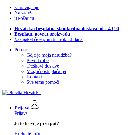
za navigaciju
Na sadržaj
u košaricu
Hrvatska: besplatna standardna dostava
od € 49,90
Besplatni povrat proizvoda
Vaš paket ćete primiti u roku 3 dana
Pomoć
Gdje je moja narudžba?
Povrat robe
Troškovi dostave
Mogućnosti plaćanja
Kontakt
Sve teme pomoći
Prijava
Prijava
Jeste li ovdje
prvi put?
Kreirajte račun