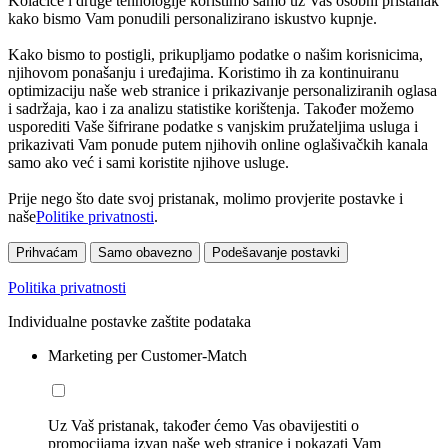
Kolačiće i druge tehnologije koristimo samo uz Vaš osobni pristanak
kako bismo Vam ponudili personalizirano iskustvo kupnje.
Kako bismo to postigli, prikupljamo podatke o našim korisnicima,
njihovom ponašanju i uređajima. Koristimo ih za kontinuiranu
optimizaciju naše web stranice i prikazivanje personaliziranih oglasa
i sadržaja, kao i za analizu statistike korištenja. Također možemo
usporediti Vaše šifrirane podatke s vanjskim pružateljima usluga i
prikazivati Vam ponude putem njihovih online oglašivačkih kanala
samo ako već i sami koristite njihove usluge.
Prije nego što date svoj pristanak, molimo provjerite postavke i
naše
Politike privatnosti
.
Prihvaćam
Samo obavezno
Podešavanje postavki
Politika privatnosti
Individualne postavke zaštite podataka
Marketing per Customer-Match
Uz Vaš pristanak, također ćemo Vas obavijestiti o
promocijama izvan naše web stranice i pokazati Vam