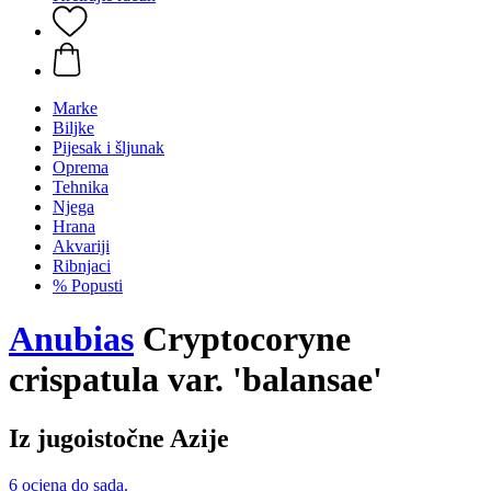
Marke
Biljke
Pijesak i šljunak
Oprema
Tehnika
Njega
Hrana
Akvariji
Ribnjaci
% Popusti
Anubias
Cryptocoryne
crispatula var. 'balansae'
Iz jugoistočne Azije
6 ocjena do sada.