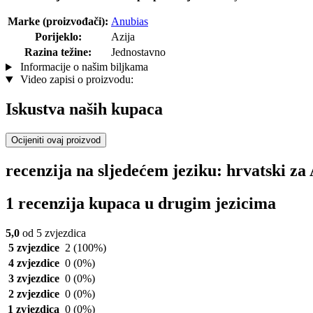
Marke (proizvođači):
Anubias
Porijeklo:
Azija
Razina težine:
Jednostavno
Informacije o našim biljkama
Video zapisi o proizvodu:
Iskustva naših kupaca
Ocijeniti ovaj proizvod
recenzija na sljedećem jeziku: hrvatski z
1 recenzija kupaca u drugim jezicima
5,0
od 5 zvjezdica
5 zvjezdice
2
(100%)
4 zvjezdice
0
(0%)
3 zvjezdice
0
(0%)
2 zvjezdice
0
(0%)
1 zvjezdica
0
(0%)