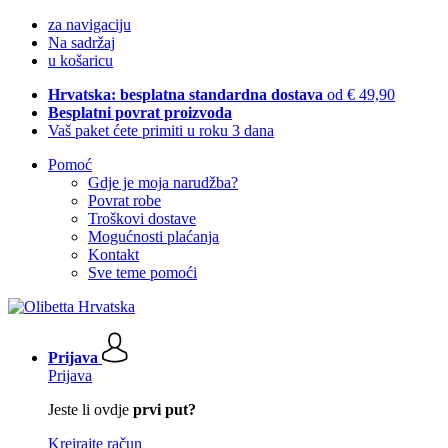
za navigaciju
Na sadržaj
u košaricu
Hrvatska: besplatna standardna dostava
od € 49,90
Besplatni povrat proizvoda
Vaš paket ćete primiti u roku 3 dana
Pomoć
Gdje je moja narudžba?
Povrat robe
Troškovi dostave
Mogućnosti plaćanja
Kontakt
Sve teme pomoći
Prijava
Prijava
Jeste li ovdje
prvi put?
Kreirajte račun