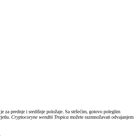
e za prednje i središnje položaje. Sa stršećim, gotovo poleglim
jetlu.
Cryptocoryne wendtii Tropica
možete razmnožavati odvajanjem
.