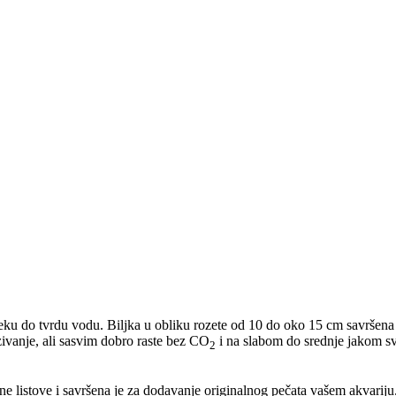
eku do tvrdu vodu. Biljka u obliku rozete od 10 do oko 15 cm savršena j
zivanje, ali sasvim dobro raste bez CO
i na slabom do srednje jakom sv
2
e listove i savršena je za dodavanje originalnog pečata vašem akvariju