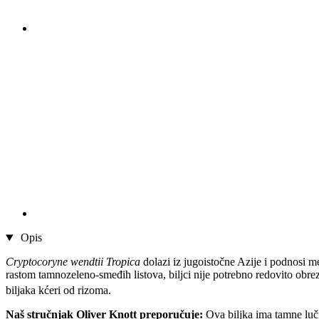
Opis
Cryptocoryne wendtii Tropica
dolazi iz jugoistočne Azije i podnosi m
rastom tamnozeleno-smeđih listova, biljci nije potrebno redovito obre
biljaka kćeri od rizoma.
Naš stručnjak Oliver Knott preporučuje:
Ova biljka ima tamne lučn