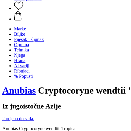
Marke
Biljke
Pijesak i šljunak
Oprema
Tehnika
Njega
Hrana
Akvariji
Ribnjaci
% Popusti
Anubias
Cryptocoryne wendtii '
Iz jugoistočne Azije
2 ocjena do sada.
Anubias Cryptocoryne wendtii 'Tropica'