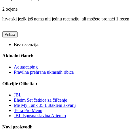
2
ocjene
hrvatski jezik još nema niti jednu recenziju, ali možete pronaći 1 rece
Prikaz
Bez recenzija.
Aktualni članci:
Aquascaping
Pravilna prehrana ukrasnih ribica
Otkrijte Olibetta :
JBL
Eheim Set četkica za čišćenje
Me My Tank 35 L stakleni akvarij
Tetra Pro Menu
JBL Ispusna slavina Artemio
Novi proizvodi: