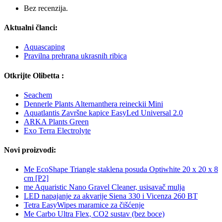
Bez recenzija.
Aktualni članci:
Aquascaping
Pravilna prehrana ukrasnih ribica
Otkrijte Olibetta :
Seachem
Dennerle Plants Alternanthera reineckii Mini
Aquatlantis Završne kapice EasyLed Universal 2.0
ARKA Plants Green
Exo Terra Electrolyte
Novi proizvodi:
Me EcoShape Triangle staklena posuda Optiwhite 20 x 20 x 8
cm [P2]
me Aquaristic Nano Gravel Cleaner, usisavač mulja
LED napajanje za akvarije Siena 330 i Vicenza 260 BT
Tetra EasyWipes maramice za čišćenje
Me Carbo Ultra Flex, CO2 sustav (bez boce)