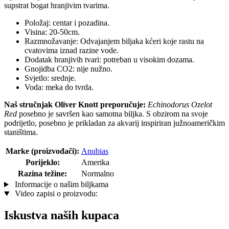
supstrat bogat hranjivim tvarima.
Položaj: centar i pozadina.
Visina: 20-50cm.
Razmnožavanje: Odvajanjem biljaka kćeri koje rastu na
cvatovima iznad razine vode.
Dodatak hranjivih tvari: potreban u visokim dozama.
Gnojidba CO2: nije nužno.
Svjetlo: srednje.
Voda: meka do tvrda.
Naš stručnjak Oliver Knott preporučuje:
Echinodorus Ozelot
Red
posebno je savršen kao samotna biljka. S obzirom na svoje
podrijetlo, posebno je prikladan za akvarij inspiriran južnoameričkim
staništima.
Marke (proizvođači):
Anubias
Porijeklo:
Amerika
Razina težine:
Normalno
Informacije o našim biljkama
Video zapisi o proizvodu:
Iskustva naših kupaca