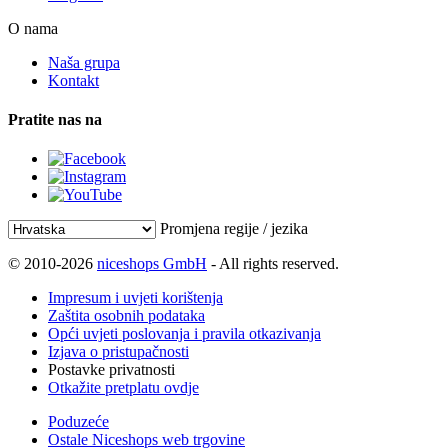
O nama
Naša grupa
Kontakt
Pratite nas na
Promjena regije / jezika
© 2010-2026
niceshops GmbH
- All rights reserved.
Impresum i uvjeti korištenja
Zaštita osobnih podataka
Opći uvjeti poslovanja i pravila otkazivanja
Izjava o pristupačnosti
Postavke privatnosti
Otkažite pretplatu ovdje
Poduzeće
Ostale Niceshops web trgovine