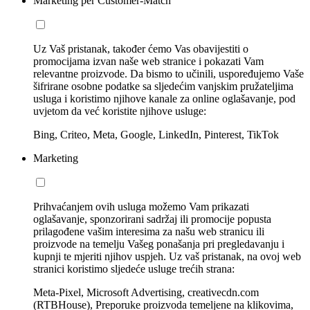
Marketing per Customer-Match
Uz Vaš pristanak, također ćemo Vas obavijestiti o
promocijama izvan naše web stranice i pokazati Vam
relevantne proizvode. Da bismo to učinili, uspoređujemo Vaše
šifrirane osobne podatke sa sljedećim vanjskim pružateljima
usluga i koristimo njihove kanale za online oglašavanje, pod
uvjetom da već koristite njihove usluge:
Bing, Criteo, Meta, Google, LinkedIn, Pinterest, TikTok
Marketing
Prihvaćanjem ovih usluga možemo Vam prikazati
oglašavanje, sponzorirani sadržaj ili promocije popusta
prilagođene vašim interesima za našu web stranicu ili
proizvode na temelju Vašeg ponašanja pri pregledavanju i
kupnji te mjeriti njihov uspjeh. Uz vaš pristanak, na ovoj web
stranici koristimo sljedeće usluge trećih strana:
Meta-Pixel, Microsoft Advertising, creativecdn.com
(RTBHouse), Preporuke proizvoda temeljene na klikovima,