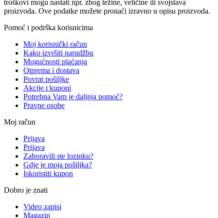
troškovi mogu nastati npr. zbog težine, veličine ili svojstava
proizvoda. Ove podatke možete pronaći izravno u opisu proizvoda.
Pomoć i podrška korisnicima
Moj korisnički račun
Kako izvršiti narudžbu
Mogućnosti plaćanja
Otprema i dostava
Povrat pošiljke
Akcije i kuponi
Potrebna Vam je daljnja pomoć?
Pravne osobe
Moj račun
Prijava
Prijava
Zaboravili ste lozinku?
Gdje je moja pošiljka?
Iskoristiti kupon
Dobro je znati
Video zapisi
Magazin