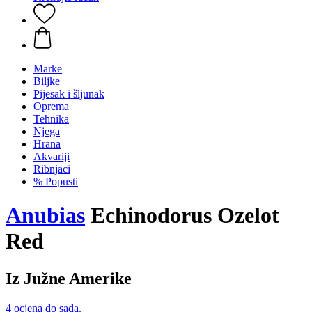
Marke
Biljke
Pijesak i šljunak
Oprema
Tehnika
Njega
Hrana
Akvariji
Ribnjaci
% Popusti
Anubias
Echinodorus Ozelot
Red
Iz Južne Amerike
4 ocjena do sada.