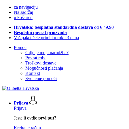
za navigaciju
Na sadržaj
u košaricu
Hrvatska: besplatna standardna dostava
od € 49,90
Besplatni povrat proizvoda
Vaš paket ćete primiti u roku 3 dana
Pomoć
Gdje je moja narudžba?
Povrat robe
Troškovi dostave
Mogućnosti plaćanja
Kontakt
Sve teme pomoći
Prijava
Prijava
Jeste li ovdje
prvi put?
Kreirajte račun