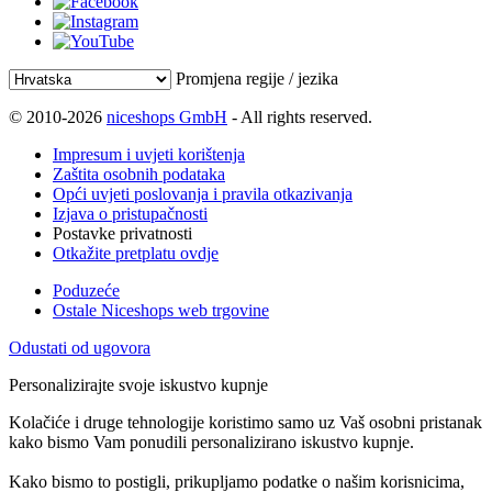
Promjena regije / jezika
© 2010-2026
niceshops GmbH
- All rights reserved.
Impresum i uvjeti korištenja
Zaštita osobnih podataka
Opći uvjeti poslovanja i pravila otkazivanja
Izjava o pristupačnosti
Postavke privatnosti
Otkažite pretplatu ovdje
Poduzeće
Ostale Niceshops web trgovine
Odustati od ugovora
Personalizirajte svoje iskustvo kupnje
Kolačiće i druge tehnologije koristimo samo uz Vaš osobni pristanak
kako bismo Vam ponudili personalizirano iskustvo kupnje.
Kako bismo to postigli, prikupljamo podatke o našim korisnicima,