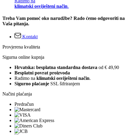
Radimo na
klimatski osviješteni način
.
Treba Vam pomoć oko narudžbe? Rado ćemo odgovoriti na
Vaša pitanja.
Kontakt
Provjerena kvaliteta
Sigurna online kupnja
Hrvatska: besplatna standardna dostava
od € 49,90
Besplatni povrat proizvoda
Radimo na
klimatski osviješteni način
.
Sigurno plaćanje
SSL šifriranjem
Načini plaćanja
Predračun