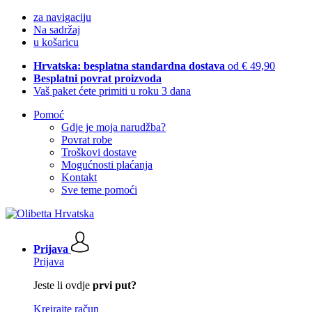
za navigaciju
Na sadržaj
u košaricu
Hrvatska: besplatna standardna dostava
od € 49,90
Besplatni povrat proizvoda
Vaš paket ćete primiti u roku 3 dana
Pomoć
Gdje je moja narudžba?
Povrat robe
Troškovi dostave
Mogućnosti plaćanja
Kontakt
Sve teme pomoći
Prijava
Prijava
Jeste li ovdje
prvi put?
Kreirajte račun