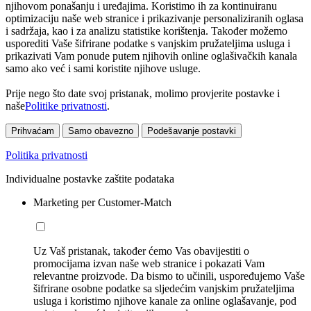
njihovom ponašanju i uređajima. Koristimo ih za kontinuiranu
optimizaciju naše web stranice i prikazivanje personaliziranih oglasa
i sadržaja, kao i za analizu statistike korištenja. Također možemo
usporediti Vaše šifrirane podatke s vanjskim pružateljima usluga i
prikazivati Vam ponude putem njihovih online oglašivačkih kanala
samo ako već i sami koristite njihove usluge.
Prije nego što date svoj pristanak, molimo provjerite postavke i
naše
Politike privatnosti
.
Prihvaćam
Samo obavezno
Podešavanje postavki
Politika privatnosti
Individualne postavke zaštite podataka
Marketing per Customer-Match
Uz Vaš pristanak, također ćemo Vas obavijestiti o
promocijama izvan naše web stranice i pokazati Vam
relevantne proizvode. Da bismo to učinili, uspoređujemo Vaše
šifrirane osobne podatke sa sljedećim vanjskim pružateljima
usluga i koristimo njihove kanale za online oglašavanje, pod