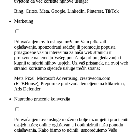
uvjetom da već koristite njihove usluge:
Bing, Criteo, Meta, Google, LinkedIn, Pinterest, TikTok
Marketing
Prihvaćanjem ovih usluga možemo Vam prikazati
oglašavanje, sponzorirani sadržaj ili promocije popusta
prilagođene vašim interesima za našu web stranicu ili
proizvode na temelju Vašeg ponašanja pri pregledavanju i
kupnji te mjeriti njihov uspjeh. Uz vaš pristanak, na ovoj web
stranici koristimo sljedeće usluge trećih strana:
Meta-Pixel, Microsoft Advertising, creativecdn.com
(RTBHouse), Preporuke proizvoda temeljene na klikovima,
Ads Defender
Napredno praćenje konverzija
Prihvaćanjem ove usluge možemo bolje razumjeti i procijeniti
uspjeh našeg online oglašavanja i optimizirati našu ponudu
oglašavanja. Kako bismo to učinili, uspoređujemo Vaše