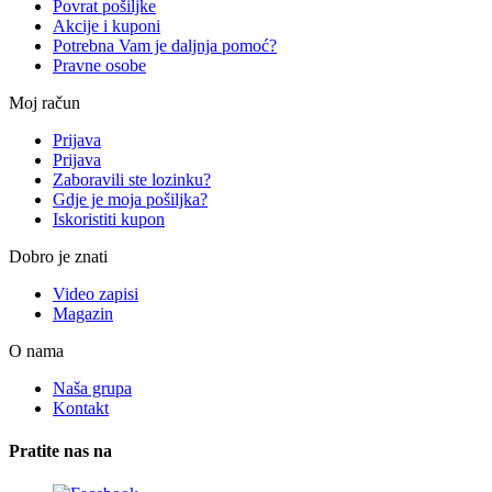
Povrat pošiljke
Akcije i kuponi
Potrebna Vam je daljnja pomoć?
Pravne osobe
Moj račun
Prijava
Prijava
Zaboravili ste lozinku?
Gdje je moja pošiljka?
Iskoristiti kupon
Dobro je znati
Video zapisi
Magazin
O nama
Naša grupa
Kontakt
Pratite nas na