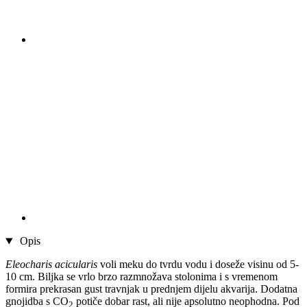
Opis
Eleocharis acicularis
voli meku do tvrdu vodu i doseže visinu od 5-
10 cm. Biljka se vrlo brzo razmnožava stolonima i s vremenom
formira prekrasan gust travnjak u prednjem dijelu akvarija. Dodatna
gnojidba s CO
potiče dobar rast, ali nije apsolutno neophodna. Pod
2