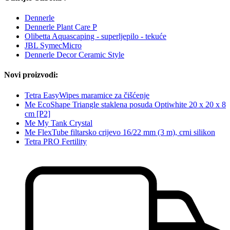
Dennerle
Dennerle Plant Care P
Olibetta Aquascaping - superljepilo - tekuće
JBL SymecMicro
Dennerle Decor Ceramic Style
Novi proizvodi:
Tetra EasyWipes maramice za čišćenje
Me EcoShape Triangle staklena posuda Optiwhite 20 x 20 x 8
cm [P2]
Me My Tank Crystal
Me FlexTube filtarsko crijevo 16/22 mm (3 m), crni silikon
Tetra PRO Fertility