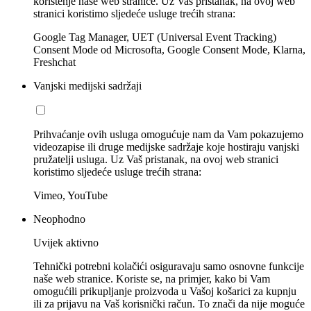
korištenje naše web stranice. Uz Vaš pristanak, na ovoj web
stranici koristimo sljedeće usluge trećih strana:
Google Tag Manager, UET (Universal Event Tracking)
Consent Mode od Microsofta, Google Consent Mode, Klarna,
Freshchat
Vanjski medijski sadržaji
Prihvaćanje ovih usluga omogućuje nam da Vam pokazujemo
videozapise ili druge medijske sadržaje koje hostiraju vanjski
pružatelji usluga. Uz Vaš pristanak, na ovoj web stranici
koristimo sljedeće usluge trećih strana:
Vimeo, YouTube
Neophodno
Uvijek aktivno
Tehnički potrebni kolačići osiguravaju samo osnovne funkcije
naše web stranice. Koriste se, na primjer, kako bi Vam
omogućili prikupljanje proizvoda u Vašoj košarici za kupnju
ili za prijavu na Vaš korisnički račun. To znači da nije moguće