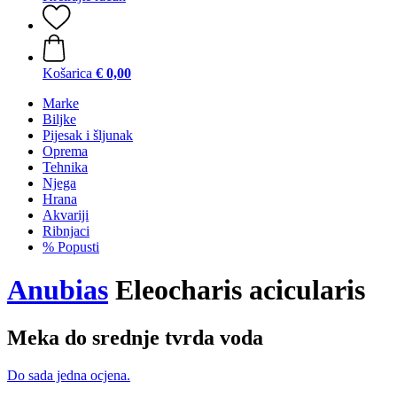
Košarica
€ 0,00
Marke
Biljke
Pijesak i šljunak
Oprema
Tehnika
Njega
Hrana
Akvariji
Ribnjaci
% Popusti
Anubias
Eleocharis acicularis
Meka do srednje tvrda voda
Do sada jedna ocjena.