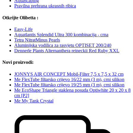
Aquascaping
Pravilna prehrana ukrasnih ribica
Otkrijte Olibetta :
Easy-Life
Aquatlantis Splendid Ultra 300 kombinacija - crna
Tetra NitratMinus Pearls
Aluminijska vodilica za rasvjetu OPTISET 200/240
Dennerle Plants Alternanthera reineckii Red Ruby XXL
Novi proizvodi:
JONNYS AIR CONCEPT Mobil-Filter 7,5 x 7,5 x 32 cm
Me FlexTube filtarsko crijevo 16/22 mm (3 m), crni silikon
Me FlexTube filtarsko crijevo 19/25 mm (3 m), crni silikon
Me EcoShape Triangle staklena posuda Optiwhite 20 x 20 x 8
cm [P2]
Me My Tank Crystal