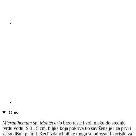
Opis
Micranthemum sp. Montecarlo
brzo raste i voli meku do srednje
tvrdu vodu. S 3-15 cm, biljka koja pokriva tlo savršena je i za prvi i
za središnji plan. Ležeći izdanci biljke mogu se odrezati i koristiti za