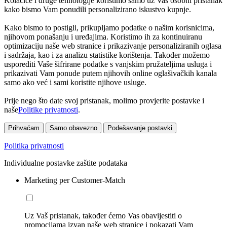
Kolačiće i druge tehnologije koristimo samo uz Vaš osobni pristanak
kako bismo Vam ponudili personalizirano iskustvo kupnje.
Kako bismo to postigli, prikupljamo podatke o našim korisnicima,
njihovom ponašanju i uređajima. Koristimo ih za kontinuiranu
optimizaciju naše web stranice i prikazivanje personaliziranih oglasa
i sadržaja, kao i za analizu statistike korištenja. Također možemo
usporediti Vaše šifrirane podatke s vanjskim pružateljima usluga i
prikazivati Vam ponude putem njihovih online oglašivačkih kanala
samo ako već i sami koristite njihove usluge.
Prije nego što date svoj pristanak, molimo provjerite postavke i
naše
Politike privatnosti
.
Prihvaćam
Samo obavezno
Podešavanje postavki
Politika privatnosti
Individualne postavke zaštite podataka
Marketing per Customer-Match
Uz Vaš pristanak, također ćemo Vas obavijestiti o
promocijama izvan naše web stranice i pokazati Vam