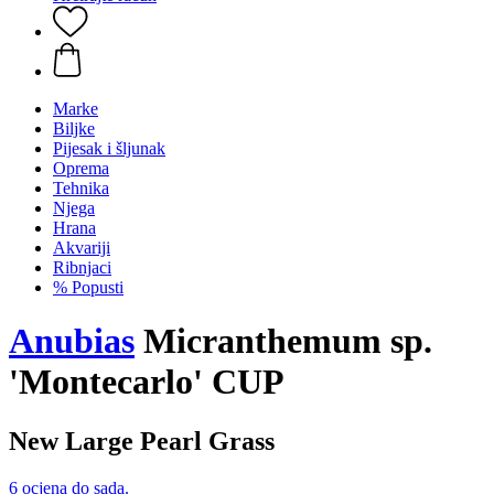
Marke
Biljke
Pijesak i šljunak
Oprema
Tehnika
Njega
Hrana
Akvariji
Ribnjaci
% Popusti
Anubias
Micranthemum sp.
'Montecarlo' CUP
New Large Pearl Grass
6 ocjena do sada.