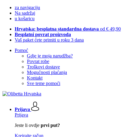
za navigaciju
Na sadržaj
u košaricu
Hrvatska: besplatna standardna dostava
od € 49,90
Besplatni povrat proizvoda
Vaš paket ćete primiti u roku 3 dana
Pomoć
Gdje je moja narudžba?
Povrat robe
Troškovi dostave
Mogućnosti plaćanja
Kontakt
Sve teme pomoći
Prijava
Prijava
Jeste li ovdje
prvi put?
Kreirajte račun