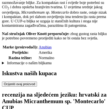
razmnožavanje biljke. Za kompaktan rast i svijetle boje potrebni su
CO
i dobra opskrba hranjivim tvarima. U uvjetima srednje jakog
2
osvjetljenja,
Micranthemum sp. Montecarlo
dobro raste, ostaje nizak
i kompaktan, dok pri slabom osvjetljenju ima tendenciju rasta prema
gore. U CUP-u biljka se uzgaja iz staničnih kultura i stoga nije
kontaminirana zagađivačima, parazitima ili patogenima.
Naš stručnjak Oliver Knott preporučuje:
zbog gustog rasta biljku
je potrebno povremeno prorijediti kako ne bi ostala bez svjetla.
Marke (proizvođači):
Anubias
Porijeklo:
Amerika
Razina težine:
Normalno
Informacije o našim biljkama
Iskustva naših kupaca
Ocijeniti ovaj proizvod
recenzija na sljedećem jeziku: hrvatski za
Anubias Micranthemum sp. 'Montecarlo'
CUP