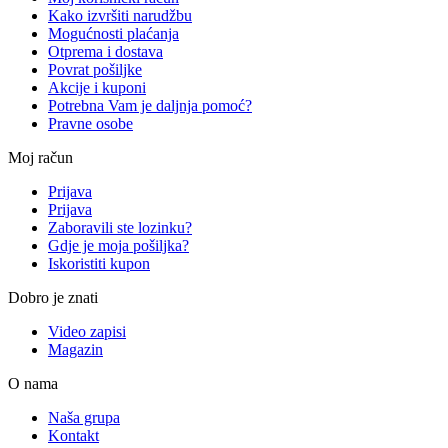
Kako izvršiti narudžbu
Mogućnosti plaćanja
Otprema i dostava
Povrat pošiljke
Akcije i kuponi
Potrebna Vam je daljnja pomoć?
Pravne osobe
Moj račun
Prijava
Prijava
Zaboravili ste lozinku?
Gdje je moja pošiljka?
Iskoristiti kupon
Dobro je znati
Video zapisi
Magazin
O nama
Naša grupa
Kontakt