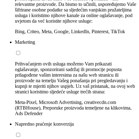
relevantne proizvode. Da bismo to učinili, uspoređujemo Vaše
šifrirane osobne podatke sa sljedećim vanjskim pružateljima
usluga i koristimo njihove kanale za online oglašavanje, pod
uvjetom da već koristite njihove usluge:
Bing, Criteo, Meta, Google, LinkedIn, Pinterest, TikTok
Marketing
Prihvaćanjem ovih usluga možemo Vam prikazati
oglašavanje, sponzorirani sadržaj ili promocije popusta
prilagođene vašim interesima za našu web stranicu ili
proizvode na temelju Vašeg ponašanja pri pregledavanju i
kupnji te mjeriti njihov uspjeh. Uz vaš pristanak, na ovoj web
stranici koristimo sljedeće usluge trećih strana:
Meta-Pixel, Microsoft Advertising, creativecdn.com
(RTBHouse), Preporuke proizvoda temeljene na klikovima,
Ads Defender
Napredno praćenje konverzija