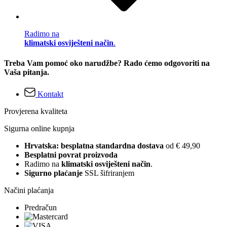
Radimo na
klimatski osviješteni način
.
Treba Vam pomoć oko narudžbe? Rado ćemo odgovoriti na
Vaša pitanja.
Kontakt
Provjerena kvaliteta
Sigurna online kupnja
Hrvatska: besplatna standardna dostava
od € 49,90
Besplatni povrat proizvoda
Radimo na
klimatski osviješteni način
.
Sigurno plaćanje
SSL šifriranjem
Načini plaćanja
Predračun