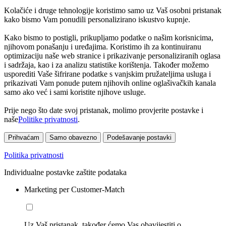
Kolačiće i druge tehnologije koristimo samo uz Vaš osobni pristanak
kako bismo Vam ponudili personalizirano iskustvo kupnje.
Kako bismo to postigli, prikupljamo podatke o našim korisnicima,
njihovom ponašanju i uređajima. Koristimo ih za kontinuiranu
optimizaciju naše web stranice i prikazivanje personaliziranih oglasa
i sadržaja, kao i za analizu statistike korištenja. Također možemo
usporediti Vaše šifrirane podatke s vanjskim pružateljima usluga i
prikazivati Vam ponude putem njihovih online oglašivačkih kanala
samo ako već i sami koristite njihove usluge.
Prije nego što date svoj pristanak, molimo provjerite postavke i
naše
Politike privatnosti
.
Prihvaćam
Samo obavezno
Podešavanje postavki
Politika privatnosti
Individualne postavke zaštite podataka
Marketing per Customer-Match
Uz Vaš pristanak, također ćemo Vas obavijestiti o