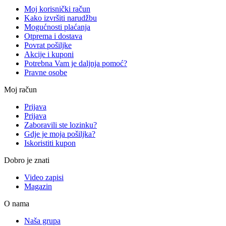
Moj korisnički račun
Kako izvršiti narudžbu
Mogućnosti plaćanja
Otprema i dostava
Povrat pošiljke
Akcije i kuponi
Potrebna Vam je daljnja pomoć?
Pravne osobe
Moj račun
Prijava
Prijava
Zaboravili ste lozinku?
Gdje je moja pošiljka?
Iskoristiti kupon
Dobro je znati
Video zapisi
Magazin
O nama
Naša grupa