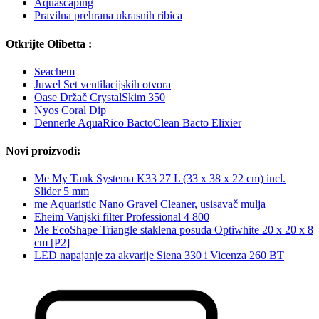
Aquascaping
Pravilna prehrana ukrasnih ribica
Otkrijte Olibetta :
Seachem
Juwel Set ventilacijskih otvora
Oase Držač CrystalSkim 350
Nyos Coral Dip
Dennerle AquaRico BactoClean Bacto Elixier
Novi proizvodi:
Me My Tank Systema K33 27 L (33 x 38 x 22 cm) incl.
Slider 5 mm
me Aquaristic Nano Gravel Cleaner, usisavač mulja
Eheim Vanjski filter Professional 4 800
Me EcoShape Triangle staklena posuda Optiwhite 20 x 20 x 8
cm [P2]
LED napajanje za akvarije Siena 330 i Vicenza 260 BT