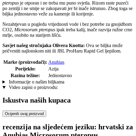
pteropus
je otporan i ne treba mu puno svjetla. Rizom raste puzeći
po zemlji i ne smije se zakopavati jer bi inače istrunuo. Zbog toga se
biljka jednostavno veže za kamenje ili korijenje.
Nezahtjevan u pogledu vrijednosti vode i bez potrebe za gnojidbom
CO2,
Microsorum pteropus
ipak treba kalij, inače razvija ružne crne
mrlje, osobito na starijem lišću.
Savjet našeg stručnjaka Olivera Knotta:
Ova se biljka može
pričvrstiti najlonskom niti ili JBL ProHaru Rapid Gel ljepilom.
Marke (proizvođači):
Anubias
Porijeklo:
Azija
Razina težine:
Jednostavno
Informacije o našim biljkama
Video zapisi o proizvodu:
Iskustva naših kupaca
Ocijeniti ovaj proizvod
recenzija na sljedećem jeziku: hrvatski za
Anubias Microsorum pteropus