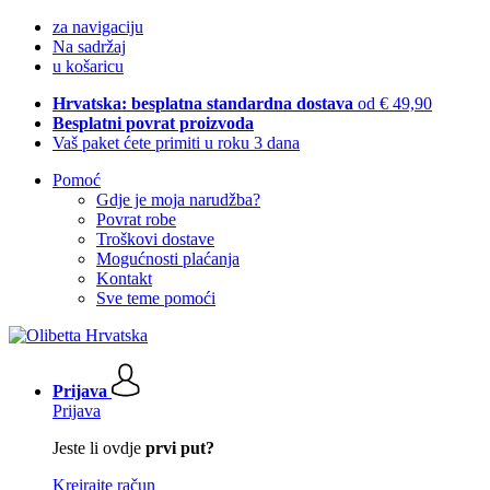
za navigaciju
Na sadržaj
u košaricu
Hrvatska: besplatna standardna dostava
od € 49,90
Besplatni povrat proizvoda
Vaš paket ćete primiti u roku 3 dana
Pomoć
Gdje je moja narudžba?
Povrat robe
Troškovi dostave
Mogućnosti plaćanja
Kontakt
Sve teme pomoći
Prijava
Prijava
Jeste li ovdje
prvi put?
Kreirajte račun