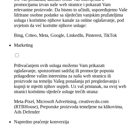
promocijama izvan naše web stranice i pokazati Vam
relevantne proizvode. Da bismo to učinili, uspoređujemo Vaše
šifrirane osobne podatke sa sljedećim vanjskim pružateljima
usluga i koristimo njihove kanale za online oglašavanje, pod
uvjetom da već koristite njihove usluge:
Bing, Criteo, Meta, Google, LinkedIn, Pinterest, TikTok
Marketing
Prihvaćanjem ovih usluga možemo Vam prikazati
oglašavanje, sponzorirani sadržaj ili promocije popusta
prilagođene vašim interesima za našu web stranicu ili
proizvode na temelju Vašeg ponašanja pri pregledavanju i
kupnji te mjeriti njihov uspjeh. Uz vaš pristanak, na ovoj web
stranici koristimo sljedeće usluge trećih strana:
Meta-Pixel, Microsoft Advertising, creativecdn.com
(RTBHouse), Preporuke proizvoda temeljene na klikovima,
Ads Defender
Napredno praćenje konverzija