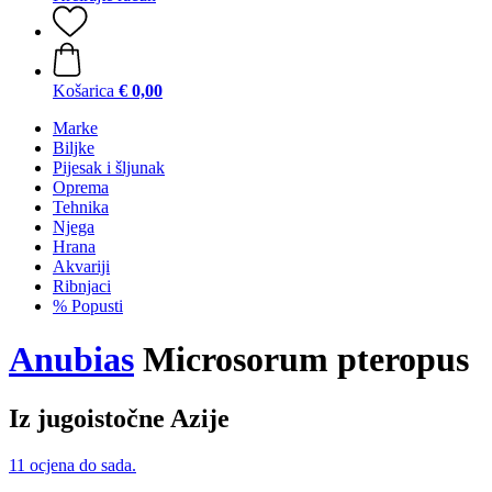
Košarica
€ 0,00
Marke
Biljke
Pijesak i šljunak
Oprema
Tehnika
Njega
Hrana
Akvariji
Ribnjaci
% Popusti
Anubias
Microsorum pteropus
Iz jugoistočne Azije
11 ocjena do sada.