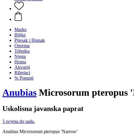
Marke
Biljke
Pijesak i šljunak
Oprema
Tehnika
Njega
Hrana
Akvariji
Ribnjaci
% Popusti
Anubias
Microsorum pteropus 
Uskolisna javanska paprat
5 ocjena do sada.
Anubias Microsorum pteropus 'Narrow'