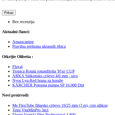
Prikaz
Bez recenzija.
Aktualni članci:
Aquascaping
Pravilna prehrana ukrasnih ribica
Otkrijte Olibetta :
Fluval
Tropica Rotala rotundifolia 'H'ra' CUP
ARKA Silikonsko crijevo 4/6 mm - sivo
Nyos Lyq-Red hrana za koralje
KÄRCHER Potopna pumpa SP 16.000 Dirt
Novi proizvodi:
Me FlexTube filtarsko crijevo 19/25 mm (3 m), crni silikon
Tetra VitaMinPro 3in1
Eheim Vanjski filter Professional 4 800