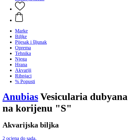
Marke
Biljke
Pijesak i šljunak
Oprema
Tehnika
Njega
Hrana
Akvariji
Ribnjaci
% Popusti
Anubias
Vesicularia dubyana
na korijenu "S"
Akvarijska biljka
2 ocjena do sada.