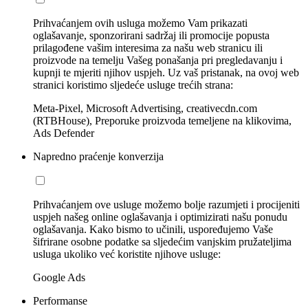
Prihvaćanjem ovih usluga možemo Vam prikazati
oglašavanje, sponzorirani sadržaj ili promocije popusta
prilagođene vašim interesima za našu web stranicu ili
proizvode na temelju Vašeg ponašanja pri pregledavanju i
kupnji te mjeriti njihov uspjeh. Uz vaš pristanak, na ovoj web
stranici koristimo sljedeće usluge trećih strana:
Meta-Pixel, Microsoft Advertising, creativecdn.com
(RTBHouse), Preporuke proizvoda temeljene na klikovima,
Ads Defender
Napredno praćenje konverzija
Prihvaćanjem ove usluge možemo bolje razumjeti i procijeniti
uspjeh našeg online oglašavanja i optimizirati našu ponudu
oglašavanja. Kako bismo to učinili, uspoređujemo Vaše
šifrirane osobne podatke sa sljedećim vanjskim pružateljima
usluga ukoliko već koristite njihove usluge:
Google Ads
Performanse