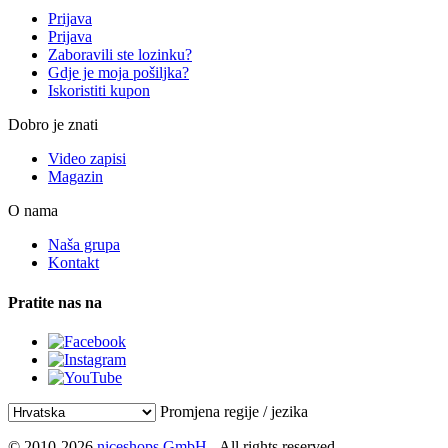
Prijava
Prijava
Zaboravili ste lozinku?
Gdje je moja pošiljka?
Iskoristiti kupon
Dobro je znati
Video zapisi
Magazin
O nama
Naša grupa
Kontakt
Pratite nas na
Promjena regije / jezika
© 2010-2026
niceshops GmbH
- All rights reserved.