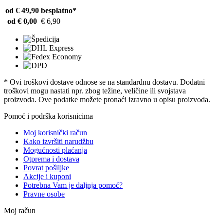
od € 49,90
besplatno*
od € 0,00
€ 6,90
* Ovi troškovi dostave odnose se na standardnu ​​dostavu. Dodatni
troškovi mogu nastati npr. zbog težine, veličine ili svojstava
proizvoda. Ove podatke možete pronaći izravno u opisu proizvoda.
Pomoć i podrška korisnicima
Moj korisnički račun
Kako izvršiti narudžbu
Mogućnosti plaćanja
Otprema i dostava
Povrat pošiljke
Akcije i kuponi
Potrebna Vam je daljnja pomoć?
Pravne osobe
Moj račun