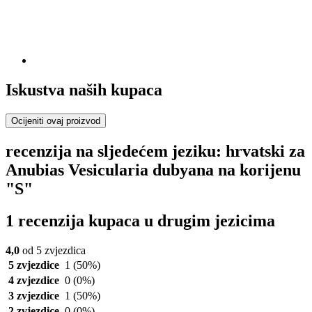
Iskustva naših kupaca
Ocijeniti ovaj proizvod
recenzija na sljedećem jeziku: hrvatski za
Anubias Vesicularia dubyana na korijenu
"S"
1 recenzija kupaca u drugim jezicima
4,0
od 5 zvjezdica
5 zvjezdice
1
(50%)
4 zvjezdice
0
(0%)
3 zvjezdice
1
(50%)
2 zvjezdice
0
(0%)