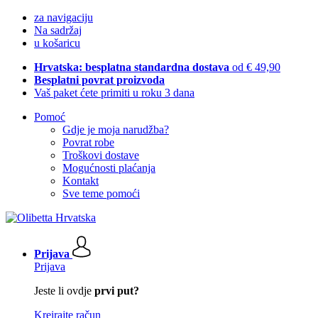
za navigaciju
Na sadržaj
u košaricu
Hrvatska: besplatna standardna dostava
od € 49,90
Besplatni povrat proizvoda
Vaš paket ćete primiti u roku 3 dana
Pomoć
Gdje je moja narudžba?
Povrat robe
Troškovi dostave
Mogućnosti plaćanja
Kontakt
Sve teme pomoći
Prijava
Prijava
Jeste li ovdje
prvi put?
Kreirajte račun