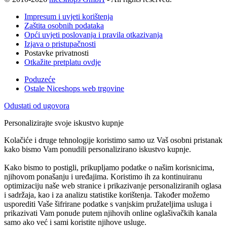
Impresum i uvjeti korištenja
Zaštita osobnih podataka
Opći uvjeti poslovanja i pravila otkazivanja
Izjava o pristupačnosti
Postavke privatnosti
Otkažite pretplatu ovdje
Poduzeće
Ostale Niceshops web trgovine
Odustati od ugovora
Personalizirajte svoje iskustvo kupnje
Kolačiće i druge tehnologije koristimo samo uz Vaš osobni pristanak
kako bismo Vam ponudili personalizirano iskustvo kupnje.
Kako bismo to postigli, prikupljamo podatke o našim korisnicima,
njihovom ponašanju i uređajima. Koristimo ih za kontinuiranu
optimizaciju naše web stranice i prikazivanje personaliziranih oglasa
i sadržaja, kao i za analizu statistike korištenja. Također možemo
usporediti Vaše šifrirane podatke s vanjskim pružateljima usluga i
prikazivati Vam ponude putem njihovih online oglašivačkih kanala
samo ako već i sami koristite njihove usluge.