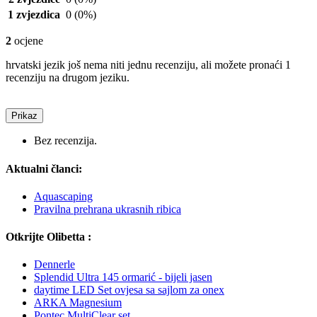
1 zvjezdica
0
(0%)
2
ocjene
hrvatski jezik još nema niti jednu recenziju, ali možete pronaći 1
recenziju na drugom jeziku.
Prikaz
Bez recenzija.
Aktualni članci:
Aquascaping
Pravilna prehrana ukrasnih ribica
Otkrijte Olibetta :
Dennerle
Splendid Ultra 145 ormarić - bijeli jasen
daytime LED Set ovjesa sa sajlom za onex
ARKA Magnesium
Pontec MultiClear set