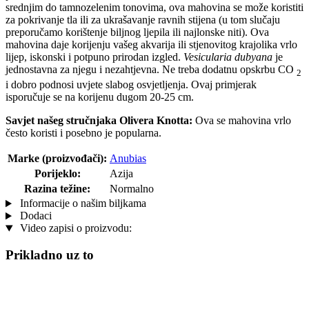
srednjim do tamnozelenim tonovima, ova mahovina se može koristiti
za pokrivanje tla ili za ukrašavanje ravnih stijena (u tom slučaju
preporučamo korištenje biljnog ljepila ili najlonske niti). Ova
mahovina daje korijenju vašeg akvarija ili stjenovitog krajolika vrlo
lijep, iskonski i potpuno prirodan izgled.
Vesicularia dubyana
je
jednostavna za njegu i nezahtjevna. Ne treba dodatnu opskrbu CO
2
i dobro podnosi uvjete slabog osvjetljenja. Ovaj primjerak
isporučuje se na korijenu dugom 20-25 cm.
Savjet našeg stručnjaka Olivera Knotta:
Ova se mahovina vrlo
često koristi i posebno je popularna.
Marke (proizvođači):
Anubias
Porijeklo:
Azija
Razina težine:
Normalno
Informacije o našim biljkama
Dodaci
Video zapisi o proizvodu:
Prikladno uz to