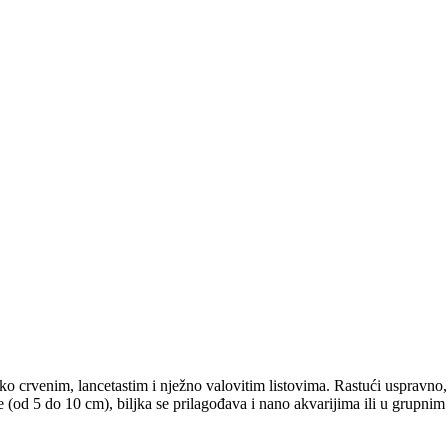
o crvenim, lancetastim i nježno valovitim listovima. Rastući uspravno, o
e (od 5 do 10 cm), biljka se prilagođava i nano akvarijima ili u grupn