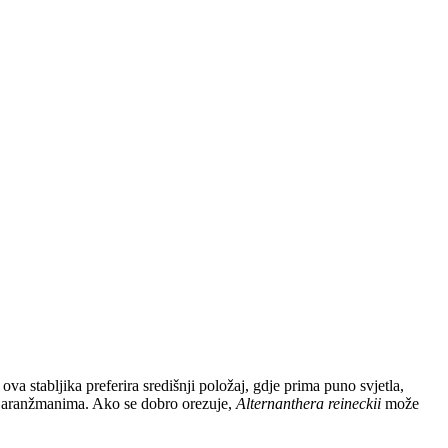
va stabljika preferira središnji položaj, gdje prima puno svjetla,
im aranžmanima. Ako se dobro orezuje,
Alternanthera reineckii
može