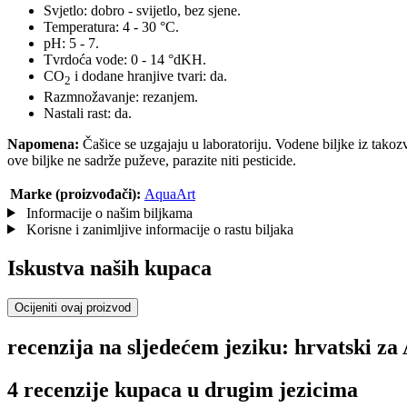
Svjetlo: dobro - svijetlo, bez sjene.
Temperatura: 4 - 30 °C.
pH: 5 - 7.
Tvrdoća vode: 0 - 14 °dKH.
CO
i dodane hranjive tvari: da.
2
Razmnožavanje: rezanjem.
Nastali rast: da.
Napomena:
Čašice se uzgajaju u laboratoriju. Vodene biljke iz takozva
ove biljke ne sadrže puževe, parazite niti pesticide.
Marke (proizvođači):
AquaArt
Informacije o našim biljkama
Korisne i zanimljive informacije o rastu biljaka
Iskustva naših kupaca
Ocijeniti ovaj proizvod
recenzija na sljedećem jeziku: hrvatski za
4 recenzije kupaca u drugim jezicima