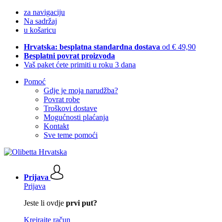
za navigaciju
Na sadržaj
u košaricu
Hrvatska: besplatna standardna dostava
od € 49,90
Besplatni povrat proizvoda
Vaš paket ćete primiti u roku 3 dana
Pomoć
Gdje je moja narudžba?
Povrat robe
Troškovi dostave
Mogućnosti plaćanja
Kontakt
Sve teme pomoći
Prijava
Prijava
Jeste li ovdje
prvi put?
Kreirajte račun