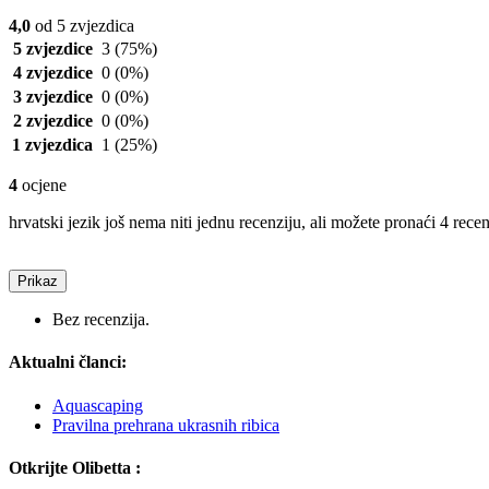
4,0
od 5 zvjezdica
5 zvjezdice
3
(75%)
4 zvjezdice
0
(0%)
3 zvjezdice
0
(0%)
2 zvjezdice
0
(0%)
1 zvjezdica
1
(25%)
4
ocjene
hrvatski jezik još nema niti jednu recenziju, ali možete pronaći 4 rece
Prikaz
Bez recenzija.
Aktualni članci:
Aquascaping
Pravilna prehrana ukrasnih ribica
Otkrijte Olibetta :