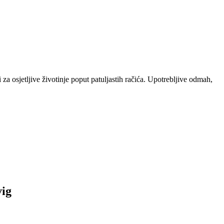
 za osjetljive životinje poput patuljastih račića. Upotrebljive odmah,
vig