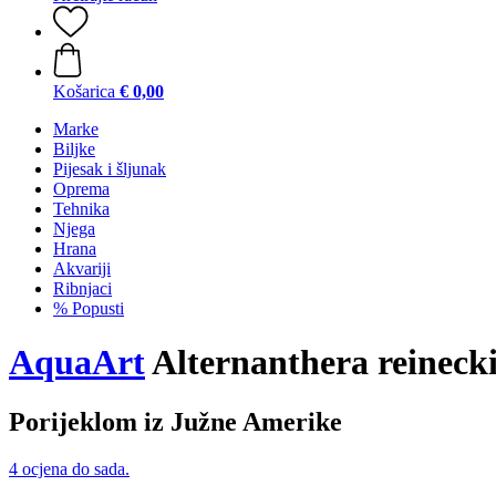
Košarica
€ 0,00
Marke
Biljke
Pijesak i šljunak
Oprema
Tehnika
Njega
Hrana
Akvariji
Ribnjaci
% Popusti
AquaArt
Alternanthera reinecki
Porijeklom iz Južne Amerike
4 ocjena do sada.