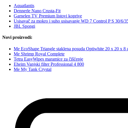
Aquatlantis
Dennerle Nano Crusta-Fit
Garnelen TV Premium listovi koprive
Usisavač za mokro i suho usisavanje WD 7 Control P S 30/6/3
JBL Spongi
Novi proizvodi:
Me EcoShape Triangle staklena posuda Optiwhite 20 x 20 x 8 
Me Shrimp Royal Complete
Tetra EasyWipes maramice za čišćenje
Eheim Vanjski filter Professional 4 800
Me My Tank Crystal