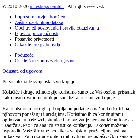
© 2010-2026
niceshops GmbH
- All rights reserved.
Impresum i uvjeti korištenja
Zaštita osobnih podataka
Opći uvjeti poslovanja i pravila otkazivanja
Izjava o pristupačnosti
Postavke privatnosti
Otkažite pretplatu ovdje
Poduzeće
Ostale Niceshops web trgovine
Odustati od ugovora
Personalizirajte svoje iskustvo kupnje
Kolačiće i druge tehnologije koristimo samo uz Vaš osobni pristanak
kako bismo Vam ponudili personalizirano iskustvo kupnje.
Kako bismo to postigli, prikupljamo podatke o našim korisnicima,
njihovom ponašanju i uređajima. Koristimo ih za kontinuiranu
optimizaciju naše web stranice i prikazivanje personaliziranih oglasa
i sadržaja, kao i za analizu statistike korištenja. Također možemo
usporediti Vaše šifrirane podatke s vanjskim pružateljima usluga i
prikazivati Vam ponude putem njihovih online oglašivačkih kanala