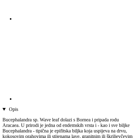
Opis
Bucephalandra sp. Wave leaf dolazi s Bornea i pripada rodu
Aracaea. U prirodi je jedna od endemskih vrsta i - kao i sve biljke
Bucephalandra - tipična je epifitska biljka koja uspijeva na drvu,
kokosovim orahovima ili stijenama lave, granitnim ili škriljevčevim