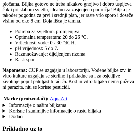
pločama. Biljka gotovo ne treba nikakvo gnojivo i dobro uspijeva
čak i pri slabom svjetlu, idealno za zasjenjena područja! Biljka je
također pogodna za prvi i srednji plan, jer raste vrlo sporo i doseže
visinu od oko 8 cm. Boja lišća je tamna.
Potreba za svjetlom: promjenjiva.
Optimalna temperatura: 20 do 26 °C.
Vrijednosti vode: 0 - 30 °dGH.
pH vrijednost: 5 do 7.
Razmnožavanje: dijeljenjem rizoma.
Rast: spor.
Napomena:
CUP se uzgajaju u laboratoriju. Vodene biljke tzv. in
vitro kulture uzgajaju se sterilno i prikladne su i za osjetljive
životinje poput patuljastih račića. Kod in vitro biljaka nema puževa
ni parazita, niti se koriste pesticidi.
Marke (proizvođači):
AquaArt
Informacije o našim biljkama
Korisne i zanimljive informacije o rastu biljaka
Dodaci
Prikladno uz to