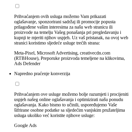
Prihvaćanjem ovih usluga možemo Vam prikazati
oglašavanje, sponzorirani sadržaj ili promocije popusta
prilagođene vašim interesima za našu web stranicu ili
proizvode na temelju Vašeg ponašanja pri pregledavanju i
kupnji te mjeriti njihov uspjeh. Uz vaš pristanak, na ovoj web
stranici koristimo sljedeće usluge trećih strana:
Meta-Pixel, Microsoft Advertising, creativecdn.com
(RTBHouse), Preporuke proizvoda temeljene na klikovima,
Ads Defender
Napredno praćenje konverzija
Prihvaćanjem ove usluge možemo bolje razumjeti i procijeniti
uspjeh našeg online oglašavanja i optimizirati našu ponudu
oglašavanja. Kako bismo to učinili, uspoređujemo Vaše
šifrirane osobne podatke sa sljedećim vanjskim pružateljima
usluga ukoliko već koristite njihove usluge:
Google Ads