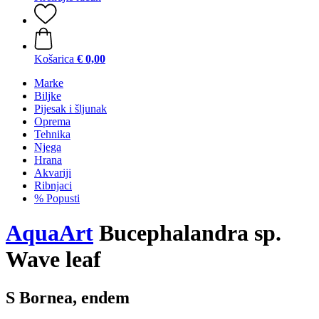
Košarica
€ 0,00
Marke
Biljke
Pijesak i šljunak
Oprema
Tehnika
Njega
Hrana
Akvariji
Ribnjaci
% Popusti
AquaArt
Bucephalandra sp.
Wave leaf
S Bornea, endem