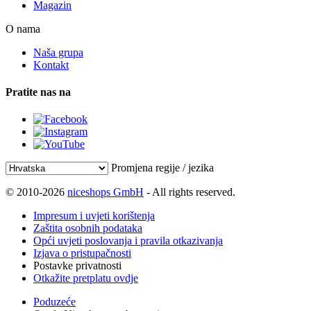
Magazin
O nama
Naša grupa
Kontakt
Pratite nas na
Promjena regije / jezika
© 2010-2026
niceshops GmbH
- All rights reserved.
Impresum i uvjeti korištenja
Zaštita osobnih podataka
Opći uvjeti poslovanja i pravila otkazivanja
Izjava o pristupačnosti
Postavke privatnosti
Otkažite pretplatu ovdje
Poduzeće