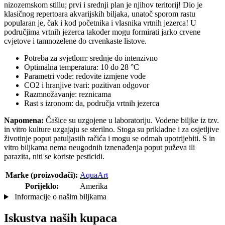
nizozemskom stillu; prvi i srednji plan je njihov teritorij! Dio je
klasičnog repertoara akvarijskih biljaka, unatoč sporom rastu
popularan je, čak i kod početnika i vlasnika vrtnih jezerca! U
područjima vrtnih jezerca također mogu formirati jarko crvene
cvjetove i tamnozelene do crvenkaste listove.
Potreba za svjetlom: srednje do intenzivno
Optimalna temperatura: 10 do 28 °C
Parametri vode: redovite izmjene vode
CO2 i hranjive tvari: pozitivan odgovor
Razmnožavanje: reznicama
Rast s izronom: da, područja vrtnih jezerca
Napomena:
Čašice su uzgojene u laboratoriju. Vodene biljke iz tzv.
in vitro kulture uzgajaju se sterilno. Stoga su prikladne i za osjetljive
životinje poput patuljastih račića i mogu se odmah upotrijebiti. S in
vitro biljkama nema neugodnih iznenađenja poput puževa ili
parazita, niti se koriste pesticidi.
Marke (proizvođači):
AquaArt
Porijeklo:
Amerika
Informacije o našim biljkama
Iskustva naših kupaca