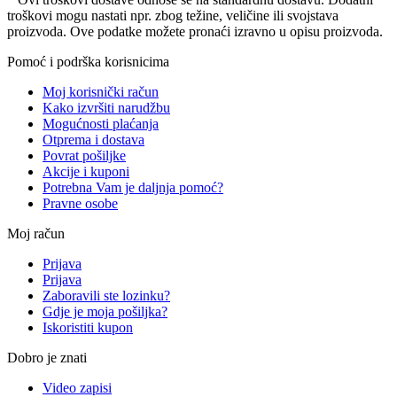
troškovi mogu nastati npr. zbog težine, veličine ili svojstava
proizvoda. Ove podatke možete pronaći izravno u opisu proizvoda.
Pomoć i podrška korisnicima
Moj korisnički račun
Kako izvršiti narudžbu
Mogućnosti plaćanja
Otprema i dostava
Povrat pošiljke
Akcije i kuponi
Potrebna Vam je daljnja pomoć?
Pravne osobe
Moj račun
Prijava
Prijava
Zaboravili ste lozinku?
Gdje je moja pošiljka?
Iskoristiti kupon
Dobro je znati
Video zapisi