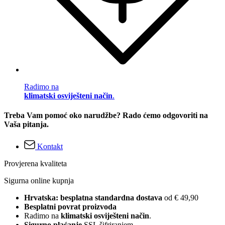
Radimo na
klimatski osviješteni način
.
Treba Vam pomoć oko narudžbe? Rado ćemo odgovoriti na
Vaša pitanja.
Kontakt
Provjerena kvaliteta
Sigurna online kupnja
Hrvatska: besplatna standardna dostava
od € 49,90
Besplatni povrat proizvoda
Radimo na
klimatski osviješteni način
.
Sigurno plaćanje
SSL šifriranjem