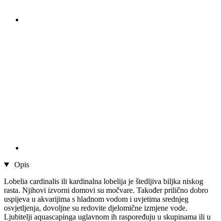
Opis
Lobelia cardinalis ili kardinalna lobelija je štedljiva biljka niskog
rasta. Njihovi izvorni domovi su močvare. Također prilično dobro
uspijeva u akvarijima s hladnom vodom i uvjetima srednjeg
osvjetljenja, dovoljne su redovite djelomične izmjene vode.
Ljubitelji aquascapinga uglavnom ih raspoređuju u skupinama ili u