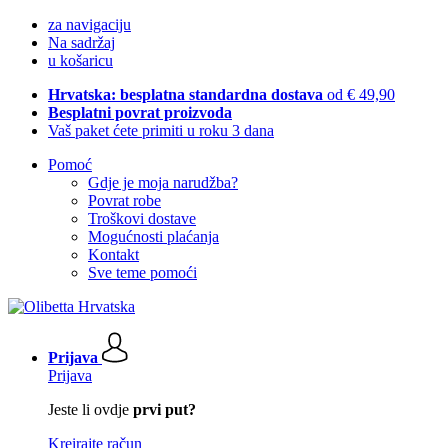
za navigaciju
Na sadržaj
u košaricu
Hrvatska: besplatna standardna dostava
od € 49,90
Besplatni povrat proizvoda
Vaš paket ćete primiti u roku 3 dana
Pomoć
Gdje je moja narudžba?
Povrat robe
Troškovi dostave
Mogućnosti plaćanja
Kontakt
Sve teme pomoći
Prijava
Prijava
Jeste li ovdje
prvi put?
Kreirajte račun