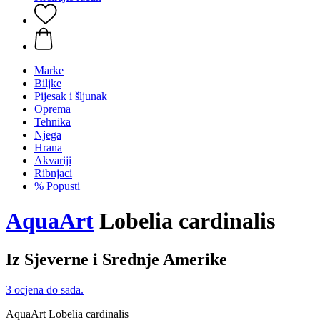
Marke
Biljke
Pijesak i šljunak
Oprema
Tehnika
Njega
Hrana
Akvariji
Ribnjaci
% Popusti
AquaArt
Lobelia cardinalis
Iz Sjeverne i Srednje Amerike
3 ocjena do sada.
AquaArt Lobelia cardinalis