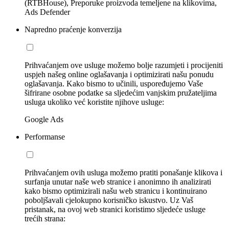
(RTBHouse), Preporuke proizvoda temeljene na klikovima,
Ads Defender
Napredno praćenje konverzija
Prihvaćanjem ove usluge možemo bolje razumjeti i procijeniti
uspjeh našeg online oglašavanja i optimizirati našu ponudu
oglašavanja. Kako bismo to učinili, uspoređujemo Vaše
šifrirane osobne podatke sa sljedećim vanjskim pružateljima
usluga ukoliko već koristite njihove usluge:
Google Ads
Performanse
Prihvaćanjem ovih usluga možemo pratiti ponašanje klikova i
surfanja unutar naše web stranice i anonimno ih analizirati
kako bismo optimizirali našu web stranicu i kontinuirano
poboljšavali cjelokupno korisničko iskustvo. Uz Vaš
pristanak, na ovoj web stranici koristimo sljedeće usluge
trećih strana: