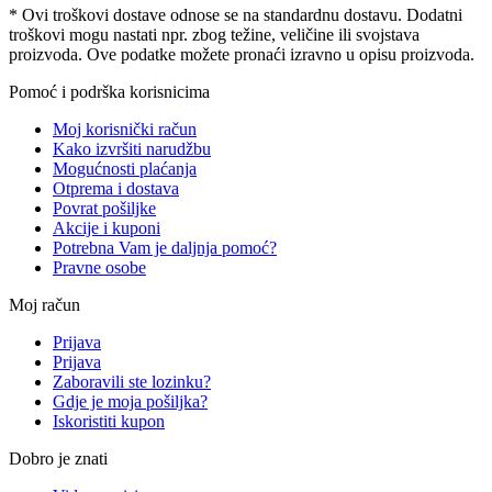
* Ovi troškovi dostave odnose se na standardnu ​​dostavu. Dodatni
troškovi mogu nastati npr. zbog težine, veličine ili svojstava
proizvoda. Ove podatke možete pronaći izravno u opisu proizvoda.
Pomoć i podrška korisnicima
Moj korisnički račun
Kako izvršiti narudžbu
Mogućnosti plaćanja
Otprema i dostava
Povrat pošiljke
Akcije i kuponi
Potrebna Vam je daljnja pomoć?
Pravne osobe
Moj račun
Prijava
Prijava
Zaboravili ste lozinku?
Gdje je moja pošiljka?
Iskoristiti kupon
Dobro je znati