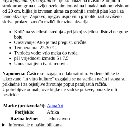
Myriophyllum sp. Guyana
se rijetko nalazi na tržištu! S bujnom
strukturom grma u svijetlozelenim tonovima i maksimalnom visinom
od 20 cm, biljka je izvrstan ukras za prednji i srednji plan kao i za
nano akvarije. Zapravo, njegov uspravni i grmoliki rast savršeno
skriva prolaze između različitih razina akvarija.
Količina svjetlosti: srednja - pri jakoj svjetlosti listovi ne gube
boju.
Orezivanje: Ako je rast pregust, orežite.
Temperatura: 22-30°C.
Tvrdoća vode: vrlo meka do tvrda.
pH vrijednost: između 5 i 7,5.
Unos hranjivih tvari: redovit.
Napomena:
Čašice se uzgajaju u laboratoriju. Vodene biljke iz
takozvane "in vitro kulture" uzgajaju se na sterilan način i stoga su
prikladne i za osjetljive životinje poput patuljastih račića.
Upotrebljive odmah, ove biljke ne sadrže puževe, parazite niti
pesticide.
Marke (proizvođači):
AquaArt
Porijeklo:
Afrika
Razina težine:
Jednostavno
Informacije o našim biljkama