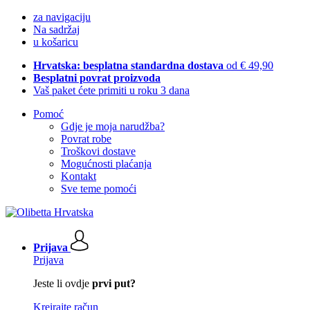
za navigaciju
Na sadržaj
u košaricu
Hrvatska: besplatna standardna dostava
od € 49,90
Besplatni povrat proizvoda
Vaš paket ćete primiti u roku 3 dana
Pomoć
Gdje je moja narudžba?
Povrat robe
Troškovi dostave
Mogućnosti plaćanja
Kontakt
Sve teme pomoći
Prijava
Prijava
Jeste li ovdje
prvi put?
Kreirajte račun