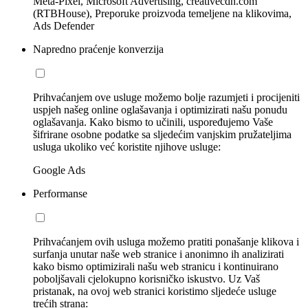
Meta-Pixel, Microsoft Advertising, creativecdn.com
(RTBHouse), Preporuke proizvoda temeljene na klikovima,
Ads Defender
Napredno praćenje konverzija
Prihvaćanjem ove usluge možemo bolje razumjeti i procijeniti
uspjeh našeg online oglašavanja i optimizirati našu ponudu
oglašavanja. Kako bismo to učinili, uspoređujemo Vaše
šifrirane osobne podatke sa sljedećim vanjskim pružateljima
usluga ukoliko već koristite njihove usluge:
Google Ads
Performanse
Prihvaćanjem ovih usluga možemo pratiti ponašanje klikova i
surfanja unutar naše web stranice i anonimno ih analizirati
kako bismo optimizirali našu web stranicu i kontinuirano
poboljšavali cjelokupno korisničko iskustvo. Uz Vaš
pristanak, na ovoj web stranici koristimo sljedeće usluge
trećih strana: