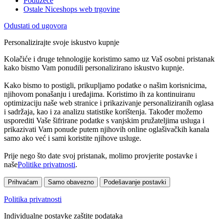
Poduzeće
Ostale Niceshops web trgovine
Odustati od ugovora
Personalizirajte svoje iskustvo kupnje
Kolačiće i druge tehnologije koristimo samo uz Vaš osobni pristanak
kako bismo Vam ponudili personalizirano iskustvo kupnje.
Kako bismo to postigli, prikupljamo podatke o našim korisnicima,
njihovom ponašanju i uređajima. Koristimo ih za kontinuiranu
optimizaciju naše web stranice i prikazivanje personaliziranih oglasa
i sadržaja, kao i za analizu statistike korištenja. Također možemo
usporediti Vaše šifrirane podatke s vanjskim pružateljima usluga i
prikazivati Vam ponude putem njihovih online oglašivačkih kanala
samo ako već i sami koristite njihove usluge.
Prije nego što date svoj pristanak, molimo provjerite postavke i
naše
Politike privatnosti
.
Prihvaćam
Samo obavezno
Podešavanje postavki
Politika privatnosti
Individualne postavke zaštite podataka