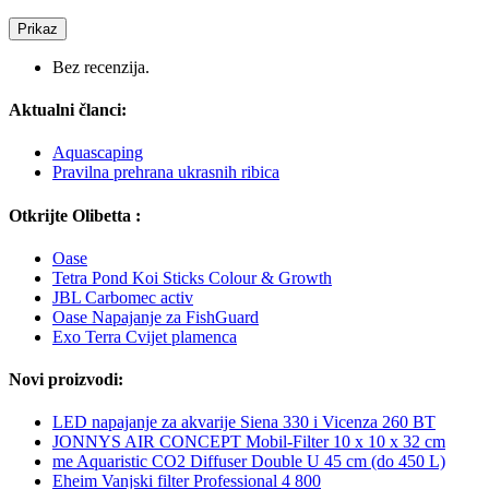
Prikaz
Bez recenzija.
Aktualni članci:
Aquascaping
Pravilna prehrana ukrasnih ribica
Otkrijte Olibetta :
Oase
Tetra Pond Koi Sticks Colour & Growth
JBL Carbomec activ
Oase Napajanje za FishGuard
Exo Terra Cvijet plamenca
Novi proizvodi:
LED napajanje za akvarije Siena 330 i Vicenza 260 BT
JONNYS AIR CONCEPT Mobil-Filter 10 x 10 x 32 cm
me Aquaristic CO2 Diffuser Double U 45 cm (do 450 L)
Eheim Vanjski filter Professional 4 800