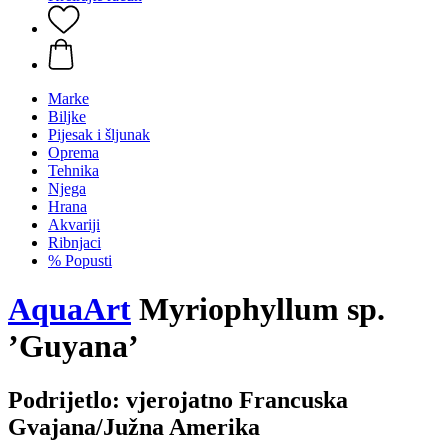
Marke
Biljke
Pijesak i šljunak
Oprema
Tehnika
Njega
Hrana
Akvariji
Ribnjaci
% Popusti
AquaArt
Myriophyllum sp.
’Guyana’
Podrijetlo: vjerojatno Francuska
Gvajana/Južna Amerika