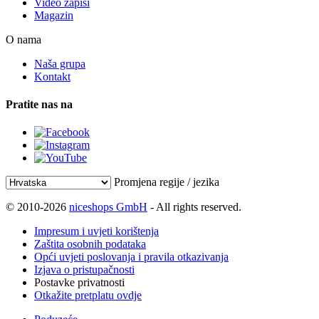
Video zapisi
Magazin
O nama
Naša grupa
Kontakt
Pratite nas na
Promjena regije / jezika
© 2010-2026
niceshops GmbH
- All rights reserved.
Impresum i uvjeti korištenja
Zaštita osobnih podataka
Opći uvjeti poslovanja i pravila otkazivanja
Izjava o pristupačnosti
Postavke privatnosti
Otkažite pretplatu ovdje