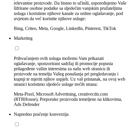
relevantne proizvode. Da bismo to učinili, uspoređujemo Vaše
šifrirane osobne podatke sa sljedećim vanjskim pružateljima
usluga i koristimo njihove kanale za online oglašavanje, pod
uvjetom da već koristite njihove usluge:
Bing, Criteo, Meta, Google, LinkedIn, Pinterest, TikTok
Marketing
Prihvaćanjem ovih usluga možemo Vam prikazati
oglašavanje, sponzorirani sadržaj ili promocije popusta
prilagođene vašim interesima za našu web stranicu ili
proizvode na temelju Vašeg ponašanja pri pregledavanju i
kupnji te mjeriti njihov uspjeh. Uz vaš pristanak, na ovoj web
stranici koristimo sljedeće usluge trećih strana:
Meta-Pixel, Microsoft Advertising, creativecdn.com
(RTBHouse), Preporuke proizvoda temeljene na klikovima,
Ads Defender
Napredno praćenje konverzija