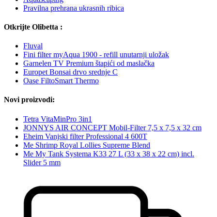
Pravilna prehrana ukrasnih ribica
Otkrijte Olibetta :
Fluval
Fini filter myAqua 1900 - refill unutarnji uložak
Garnelen TV Premium štapići od maslačka
Europet Bonsai drvo srednje C
Oase FiltoSmart Thermo
Novi proizvodi:
Tetra VitaMinPro 3in1
JONNYS AIR CONCEPT Mobil-Filter 7,5 x 7,5 x 32 cm
Eheim Vanjski filter Professional 4 600T
Me Shrimp Royal Lollies Supreme Blend
Me My Tank Systema K33 27 L (33 x 38 x 22 cm) incl.
Slider 5 mm