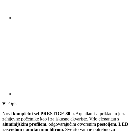
Opis
Novi
kompletni set PRESTIGE 80
iz Aquatlantisa prikladan je za
zahtjevne početnike kao i za iskusne akvariste. Vrlo elegantan s
aluminijskim profilom
, odgovarajućim otvorenim
postoljem
,
LED
rasvjetom
i
unutarnjim filtrom
. Sve što vam je potrebno za