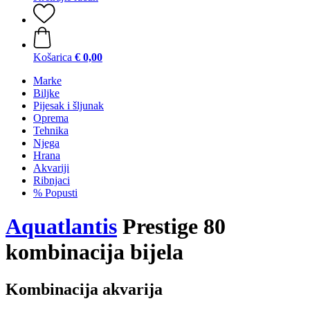
Košarica
€ 0,00
Marke
Biljke
Pijesak i šljunak
Oprema
Tehnika
Njega
Hrana
Akvariji
Ribnjaci
% Popusti
Aquatlantis
Prestige 80
kombinacija bijela
Kombinacija akvarija