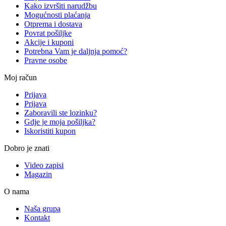
Kako izvršiti narudžbu
Mogućnosti plaćanja
Otprema i dostava
Povrat pošiljke
Akcije i kuponi
Potrebna Vam je daljnja pomoć?
Pravne osobe
Moj račun
Prijava
Prijava
Zaboravili ste lozinku?
Gdje je moja pošiljka?
Iskoristiti kupon
Dobro je znati
Video zapisi
Magazin
O nama
Naša grupa
Kontakt