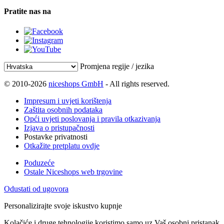
Pratite nas na
Promjena regije / jezika
© 2010-2026
niceshops GmbH
- All rights reserved.
Impresum i uvjeti korištenja
Zaštita osobnih podataka
Opći uvjeti poslovanja i pravila otkazivanja
Izjava o pristupačnosti
Postavke privatnosti
Otkažite pretplatu ovdje
Poduzeće
Ostale Niceshops web trgovine
Odustati od ugovora
Personalizirajte svoje iskustvo kupnje
Kolačiće i druge tehnologije koristimo samo uz Vaš osobni pristanak