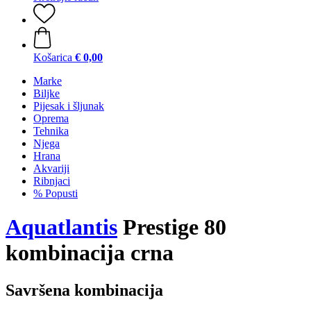
Košarica
€ 0,00
Marke
Biljke
Pijesak i šljunak
Oprema
Tehnika
Njega
Hrana
Akvariji
Ribnjaci
% Popusti
Aquatlantis
Prestige 80
kombinacija crna
Savršena kombinacija