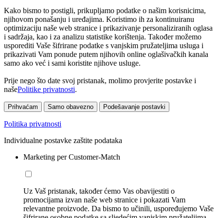
Kako bismo to postigli, prikupljamo podatke o našim korisnicima,
njihovom ponašanju i uređajima. Koristimo ih za kontinuiranu
optimizaciju naše web stranice i prikazivanje personaliziranih oglasa
i sadržaja, kao i za analizu statistike korištenja. Također možemo
usporediti Vaše šifrirane podatke s vanjskim pružateljima usluga i
prikazivati Vam ponude putem njihovih online oglašivačkih kanala
samo ako već i sami koristite njihove usluge.
Prije nego što date svoj pristanak, molimo provjerite postavke i
naše
Politike privatnosti
.
Prihvaćam
Samo obavezno
Podešavanje postavki
Politika privatnosti
Individualne postavke zaštite podataka
Marketing per Customer-Match
Uz Vaš pristanak, također ćemo Vas obavijestiti o
promocijama izvan naše web stranice i pokazati Vam
relevantne proizvode. Da bismo to učinili, uspoređujemo Vaše
šifrirane osobne podatke sa sljedećim vanjskim pružateljima