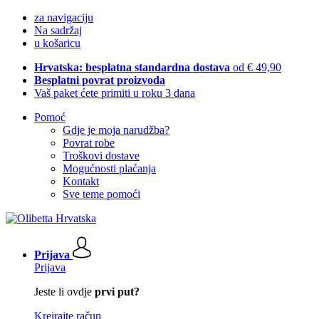
za navigaciju
Na sadržaj
u košaricu
Hrvatska: besplatna standardna dostava
od € 49,90
Besplatni povrat proizvoda
Vaš paket ćete primiti u roku 3 dana
Pomoć
Gdje je moja narudžba?
Povrat robe
Troškovi dostave
Mogućnosti plaćanja
Kontakt
Sve teme pomoći
Prijava
Prijava
Jeste li ovdje
prvi put?
Kreirajte račun