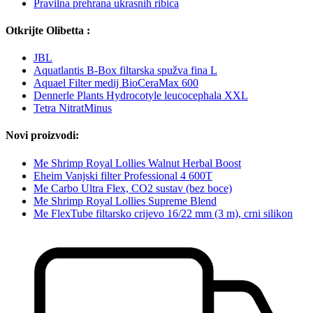
Pravilna prehrana ukrasnih ribica
Otkrijte Olibetta :
JBL
Aquatlantis B-Box filtarska spužva fina L
Aquael Filter medij BioCeraMax 600
Dennerle Plants Hydrocotyle leucocephala XXL
Tetra NitratMinus
Novi proizvodi:
Me Shrimp Royal Lollies Walnut Herbal Boost
Eheim Vanjski filter Professional 4 600T
Me Carbo Ultra Flex, CO2 sustav (bez boce)
Me Shrimp Royal Lollies Supreme Blend
Me FlexTube filtarsko crijevo 16/22 mm (3 m), crni silikon