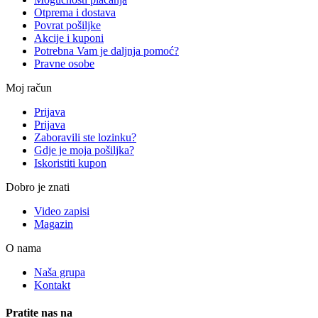
Otprema i dostava
Povrat pošiljke
Akcije i kuponi
Potrebna Vam je daljnja pomoć?
Pravne osobe
Moj račun
Prijava
Prijava
Zaboravili ste lozinku?
Gdje je moja pošiljka?
Iskoristiti kupon
Dobro je znati
Video zapisi
Magazin
O nama
Naša grupa
Kontakt
Pratite nas na