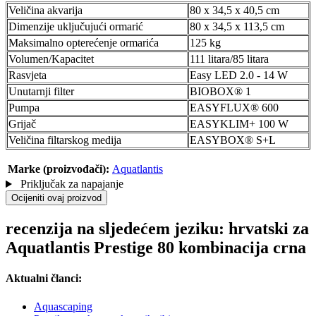
Veličina akvarija
80 x 34,5 x 40,5 cm
Dimenzije uključujući ormarić
80 x 34,5 x 113,5 cm
Maksimalno opterećenje ormarića
125 kg
Volumen/Kapacitet
111 litara/85 litara
Rasvjeta
Easy LED 2.0 - 14 W
Unutarnji filter
BIOBOX® 1
Pumpa
EASYFLUX® 600
Grijač
EASYKLIM+ 100 W
Veličina filtarskog medija
EASYBOX® S+L
Marke (proizvođači):
Aquatlantis
Priključak za napajanje
Ocijeniti ovaj proizvod
recenzija na sljedećem jeziku: hrvatski za
Aquatlantis Prestige 80 kombinacija crna
Aktualni članci:
Aquascaping