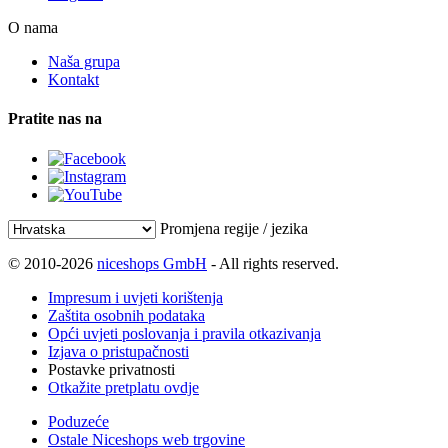
O nama
Naša grupa
Kontakt
Pratite nas na
Promjena regije / jezika
© 2010-2026
niceshops GmbH
- All rights reserved.
Impresum i uvjeti korištenja
Zaštita osobnih podataka
Opći uvjeti poslovanja i pravila otkazivanja
Izjava o pristupačnosti
Postavke privatnosti
Otkažite pretplatu ovdje
Poduzeće
Ostale Niceshops web trgovine