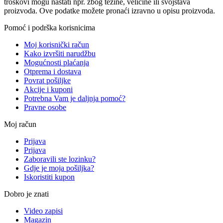
troškovi mogu nastati npr. zbog težine, veličine ili svojstava
proizvoda. Ove podatke možete pronaći izravno u opisu proizvoda.
Pomoć i podrška korisnicima
Moj korisnički račun
Kako izvršiti narudžbu
Mogućnosti plaćanja
Otprema i dostava
Povrat pošiljke
Akcije i kuponi
Potrebna Vam je daljnja pomoć?
Pravne osobe
Moj račun
Prijava
Prijava
Zaboravili ste lozinku?
Gdje je moja pošiljka?
Iskoristiti kupon
Dobro je znati
Video zapisi
Magazin