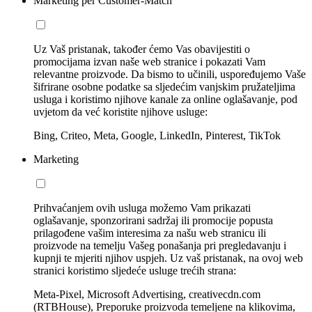
Marketing per Customer-Match
Uz Vaš pristanak, također ćemo Vas obavijestiti o
promocijama izvan naše web stranice i pokazati Vam
relevantne proizvode. Da bismo to učinili, uspoređujemo Vaše
šifrirane osobne podatke sa sljedećim vanjskim pružateljima
usluga i koristimo njihove kanale za online oglašavanje, pod
uvjetom da već koristite njihove usluge:
Bing, Criteo, Meta, Google, LinkedIn, Pinterest, TikTok
Marketing
Prihvaćanjem ovih usluga možemo Vam prikazati
oglašavanje, sponzorirani sadržaj ili promocije popusta
prilagođene vašim interesima za našu web stranicu ili
proizvode na temelju Vašeg ponašanja pri pregledavanju i
kupnji te mjeriti njihov uspjeh. Uz vaš pristanak, na ovoj web
stranici koristimo sljedeće usluge trećih strana:
Meta-Pixel, Microsoft Advertising, creativecdn.com
(RTBHouse), Preporuke proizvoda temeljene na klikovima,