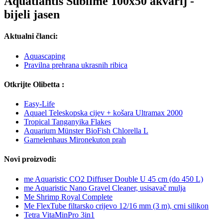
Aquatlantis Sublime 100x50 akvarij -
bijeli jasen
Aktualni članci:
Aquascaping
Pravilna prehrana ukrasnih ribica
Otkrijte Olibetta :
Easy-Life
Aquael Teleskopska cijev + košara Ultramax 2000
Tropical Tanganyika Flakes
Aquarium Münster BioFish Chlorella L
Garnelenhaus Mironekuton prah
Novi proizvodi:
me Aquaristic CO2 Diffuser Double U 45 cm (do 450 L)
me Aquaristic Nano Gravel Cleaner, usisavač mulja
Me Shrimp Royal Complete
Me FlexTube filtarsko crijevo 12/16 mm (3 m), crni silikon
Tetra VitaMinPro 3in1