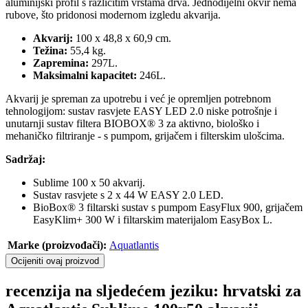
aluminijski profil s različitim vrstama drva. Jednodijelni okvir nema
rubove, što pridonosi modernom izgledu akvarija.
Akvarij:
100 x 48,8 x 60,9 cm.
Težina:
55,4 kg.
Zapremina:
297L.
Maksimalni kapacitet:
246L.
Akvarij je spreman za upotrebu i već je opremljen potrebnom
tehnologijom: sustav rasvjete EASY LED 2.0 niske potrošnje i
unutarnji sustav filtera BIOBOX® 3 za aktivno, biološko i
mehaničko filtriranje - s pumpom, grijačem i filterskim ulošcima.
Sadržaj:
Sublime 100 x 50 akvarij.
Sustav rasvjete s 2 x 44 W EASY 2.0 LED.
BioBox® 3 filtarski sustav s pumpom EasyFlux 900, grijačem
EasyKlim+ 300 W i filtarskim materijalom EasyBox L.
Marke (proizvođači):
Aquatlantis
Ocijeniti ovaj proizvod
recenzija na sljedećem jeziku: hrvatski za