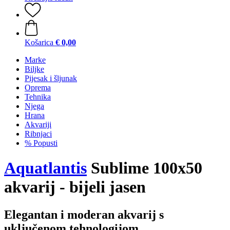
Košarica
€ 0,00
Marke
Biljke
Pijesak i šljunak
Oprema
Tehnika
Njega
Hrana
Akvariji
Ribnjaci
% Popusti
Aquatlantis
Sublime 100x50
akvarij - bijeli jasen
Elegantan i moderan akvarij s
uključenom tehnologijom