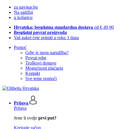
za navigaciju
Na sadržaj
u košaricu
Hrvatska: besplatna standardna dostava
od € 49,90
Besplatni povrat proizvoda
Vaš paket ćete primiti u roku 3 dana
Pomoć
Gdje je moja narudžba?
Povrat robe
Troškovi dostave
Mogućnosti plaćanja
Kontakt
Sve teme pomoći
Prijava
Prijava
Jeste li ovdje
prvi put?
Kreirajte račun