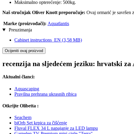
Maksimalno opterećenje: 500kg.
Naš stručnjak Oliver Knott preporučuje:
Ovaj ormarić je savršen z
Marke (proizvođači):
Aquatlantis
Preuzimanja
Cabinet instructions_EN
(3,58 MB)
Ocijeniti ovaj proizvod
recenzija na sljedećem jeziku: hrvatski z
Aktualni članci:
Aquascaping
Pravilna prehrana ukrasnih ribica
Otkrijte Olibetta :
Seachem
biOrb Set krpica za čišćenje
Fluval FLEX 34 L napajanje za LED lampu
Garnelen TV Premium mini cigle "Terra"