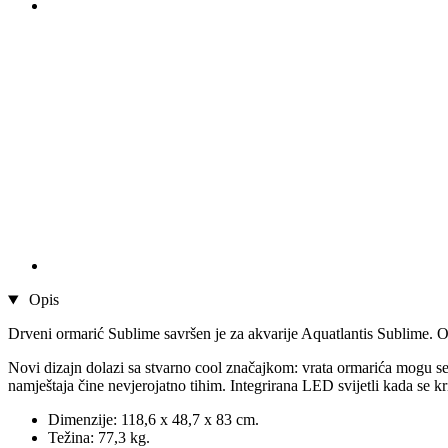
Opis
Drveni ormarić Sublime savršen je za akvarije Aquatlantis Sublime. Osi
Novi dizajn dolazi sa stvarno cool značajkom: vrata ormarića mogu se r
namještaja čine nevjerojatno tihim. Integrirana LED svijetli kada se kri
Dimenzije: 118,6 x 48,7 x 83 cm.
Težina: 77,3 kg.