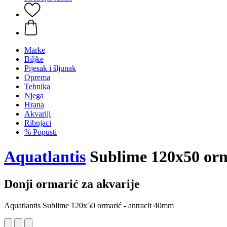
Marke
Biljke
Pijesak i šljunak
Oprema
Tehnika
Njega
Hrana
Akvariji
Ribnjaci
% Popusti
Aquatlantis
Sublime 120x50 orm
Donji ormarić za akvarije
Aquatlantis Sublime 120x50 ormarić - antracit 40mm