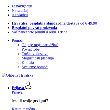
za navigaciju
Na sadržaj
u košaricu
Hrvatska: besplatna standardna dostava
od € 49,90
Besplatni povrat proizvoda
Vaš paket ćete primiti u roku 3 dana
Pomoć
Gdje je moja narudžba?
Povrat robe
Troškovi dostave
Mogućnosti plaćanja
Kontakt
Sve teme pomoći
Prijava
Prijava
Jeste li ovdje
prvi put?
Kreirajte račun