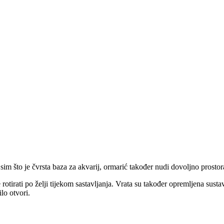
m što je čvrsta baza za akvarij, ormarić također nudi dovoljno prostora
otirati po želji tijekom sastavljanja. Vrata su također opremljena susta
lo otvori.