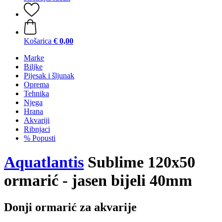
Košarica
€ 0,00
Marke
Biljke
Pijesak i šljunak
Oprema
Tehnika
Njega
Hrana
Akvariji
Ribnjaci
% Popusti
Aquatlantis
Sublime 120x50
ormarić - jasen bijeli 40mm
Donji ormarić za akvarije