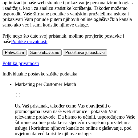
optimizaciju naše web stranice i prikazivanje personaliziranih oglasa
i sadržaja, kao i za analizu statistike korištenja. Također možemo
usporediti Vaše šifrirane podatke s vanjskim pružateljima usluga i
prikazivati Vam ponude putem njihovih online oglašivačkih kanala
samo ako već i sami koristite njihove usluge.
Prije nego što date svoj pristanak, molimo provjerite postavke i
naše
Politike privatnosti
.
Prihvaćam
Samo obavezno
Podešavanje postavki
Politika privatnosti
Individualne postavke zaštite podataka
Marketing per Customer-Match
Uz Vaš pristanak, također ćemo Vas obavijestiti o
promocijama izvan naše web stranice i pokazati Vam
relevantne proizvode. Da bismo to učinili, uspoređujemo Vaše
šifrirane osobne podatke sa sljedećim vanjskim pružateljima
usluga i koristimo njihove kanale za online oglašavanje, pod
uvjetom da već koristite njihove usluge: