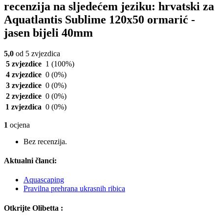
recenzija na sljedećem jeziku: hrvatski za
Aquatlantis Sublime 120x50 ormarić -
jasen bijeli 40mm
5,0
od 5 zvjezdica
5 zvjezdice
1
(100%)
4 zvjezdice
0
(0%)
3 zvjezdice
0
(0%)
2 zvjezdice
0
(0%)
1 zvjezdica
0
(0%)
1
ocjena
Bez recenzija.
Aktualni članci:
Aquascaping
Pravilna prehrana ukrasnih ribica
Otkrijte Olibetta :