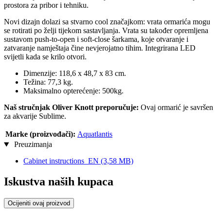
prostora za pribor i tehniku.
Novi dizajn dolazi sa stvarno cool značajkom: vrata ormarića mogu
se rotirati po želji tijekom sastavljanja. Vrata su također opremljena
sustavom push-to-open i soft-close šarkama, koje otvaranje i
zatvaranje namještaja čine nevjerojatno tihim. Integrirana LED
svijetli kada se krilo otvori.
Dimenzije: 118,6 x 48,7 x 83 cm.
Težina: 77,3 kg.
Maksimalno opterećenje: 500kg.
Naš stručnjak Oliver Knott preporučuje:
Ovaj ormarić je savršen
za akvarije Sublime.
Marke (proizvođači):
Aquatlantis
Preuzimanja
Cabinet instructions_EN
(3,58 MB)
Iskustva naših kupaca
Ocijeniti ovaj proizvod