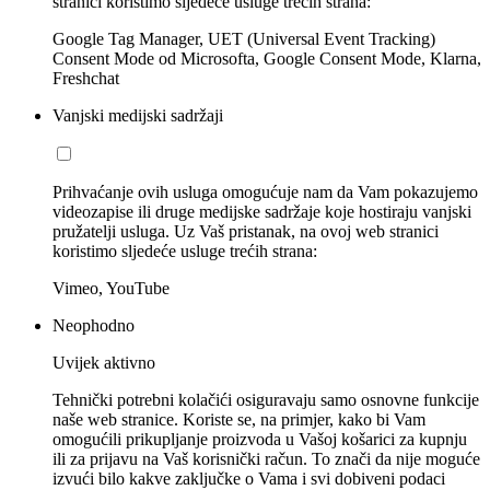
stranici koristimo sljedeće usluge trećih strana:
Google Tag Manager, UET (Universal Event Tracking)
Consent Mode od Microsofta, Google Consent Mode, Klarna,
Freshchat
Vanjski medijski sadržaji
Prihvaćanje ovih usluga omogućuje nam da Vam pokazujemo
videozapise ili druge medijske sadržaje koje hostiraju vanjski
pružatelji usluga. Uz Vaš pristanak, na ovoj web stranici
koristimo sljedeće usluge trećih strana:
Vimeo, YouTube
Neophodno
Uvijek aktivno
Tehnički potrebni kolačići osiguravaju samo osnovne funkcije
naše web stranice. Koriste se, na primjer, kako bi Vam
omogućili prikupljanje proizvoda u Vašoj košarici za kupnju
ili za prijavu na Vaš korisnički račun. To znači da nije moguće
izvući bilo kakve zaključke o Vama i svi dobiveni podaci