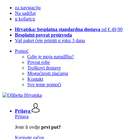
za navigaciju
Na sadržaj
u košaricu
Hrvatska: besplatna standardna dostava
od € 49,90
Besplatni povrat proizvoda
Vaš paket ćete primiti u roku 3 dana
Pomoć
Gdje je moja narudžba?
Povrat robe
Troškovi dostave
Mogućnosti plaćanja
Kontakt
Sve teme pomoći
Prijava
Prijava
Jeste li ovdje
prvi put?
Kreirajte račun