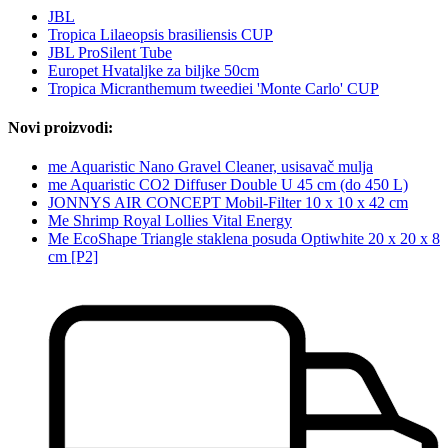
JBL
Tropica Lilaeopsis brasiliensis CUP
JBL ProSilent Tube
Europet Hvataljke za biljke 50cm
Tropica Micranthemum tweediei 'Monte Carlo' CUP
Novi proizvodi:
me Aquaristic Nano Gravel Cleaner, usisavač mulja
me Aquaristic CO2 Diffuser Double U 45 cm (do 450 L)
JONNYS AIR CONCEPT Mobil-Filter 10 x 10 x 42 cm
Me Shrimp Royal Lollies Vital Energy
Me EcoShape Triangle staklena posuda Optiwhite 20 x 20 x 8
cm [P2]