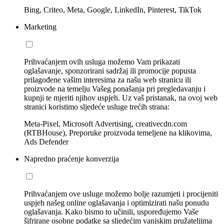
Bing, Criteo, Meta, Google, LinkedIn, Pinterest, TikTok
Marketing
Prihvaćanjem ovih usluga možemo Vam prikazati
oglašavanje, sponzorirani sadržaj ili promocije popusta
prilagođene vašim interesima za našu web stranicu ili
proizvode na temelju Vašeg ponašanja pri pregledavanju i
kupnji te mjeriti njihov uspjeh. Uz vaš pristanak, na ovoj web
stranici koristimo sljedeće usluge trećih strana:
Meta-Pixel, Microsoft Advertising, creativecdn.com
(RTBHouse), Preporuke proizvoda temeljene na klikovima,
Ads Defender
Napredno praćenje konverzija
Prihvaćanjem ove usluge možemo bolje razumjeti i procijeniti
uspjeh našeg online oglašavanja i optimizirati našu ponudu
oglašavanja. Kako bismo to učinili, uspoređujemo Vaše
šifrirane osobne podatke sa sljedećim vanjskim pružateljima