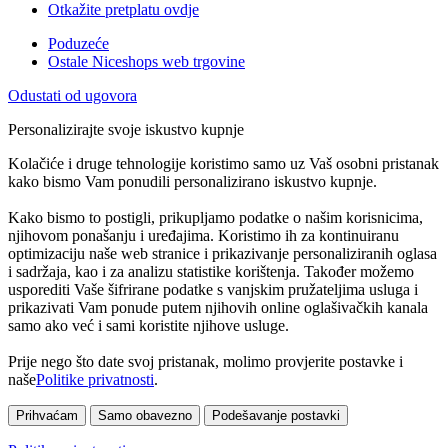
Otkažite pretplatu ovdje
Poduzeće
Ostale Niceshops web trgovine
Odustati od ugovora
Personalizirajte svoje iskustvo kupnje
Kolačiće i druge tehnologije koristimo samo uz Vaš osobni pristanak
kako bismo Vam ponudili personalizirano iskustvo kupnje.
Kako bismo to postigli, prikupljamo podatke o našim korisnicima,
njihovom ponašanju i uređajima. Koristimo ih za kontinuiranu
optimizaciju naše web stranice i prikazivanje personaliziranih oglasa
i sadržaja, kao i za analizu statistike korištenja. Također možemo
usporediti Vaše šifrirane podatke s vanjskim pružateljima usluga i
prikazivati Vam ponude putem njihovih online oglašivačkih kanala
samo ako već i sami koristite njihove usluge.
Prije nego što date svoj pristanak, molimo provjerite postavke i
naše
Politike privatnosti
.
Prihvaćam
Samo obavezno
Podešavanje postavki