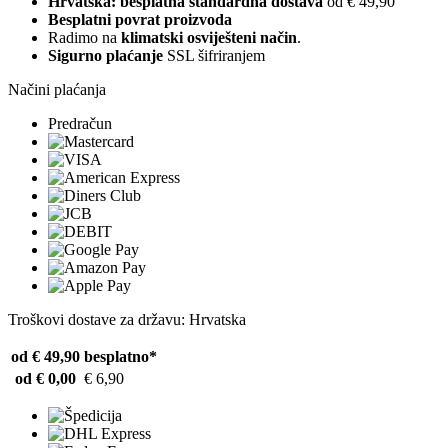
Hrvatska: besplatna standardna dostava
od € 49,90
Besplatni povrat proizvoda
Radimo na
klimatski osviješteni način
.
Sigurno plaćanje
SSL šifriranjem
Načini plaćanja
Predračun
Troškovi dostave za državu: Hrvatska
od € 49,90
besplatno*
od € 0,00
€ 6,90