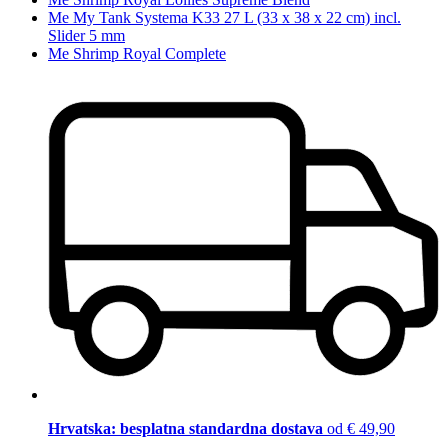
Me My Tank Systema K33 27 L (33 x 38 x 22 cm) incl.
Slider 5 mm
Me Shrimp Royal Complete
Hrvatska: besplatna standardna dostava
od € 49,90