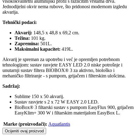
visokokvalitetni aluminijski profil s različitim vrstama drva.
Jednodijelni okvir nema rubove, što pridonosi modernom izgledu
akvarija.
Tehnički podaci:
Akvarij:
148,5 x 48,8 x 69,2 cm.
Težina:
101 kg.
Zapremina:
501L.
Maksimalni kapacitet:
419L.
Akvarij je spreman za upotrebu i već je opremljen potrebnom
tehnologijom: sustav rasvjete EASY LED 2.0 niske potrošnje i
unutarnji sustav filtera BIOBOX® 3 za aktivno, biološko i
mehaničko filtriranje - s pumpom, grijačem i filterskim ulošcima.
Sadržaj:
Sublime 150 x 50 akvarij.
Sustav rasvjete s 2 x 72 W EASY 2.0 LED.
BioBox® 3 filtarski sustav s pumpom EasyFlux 900, grijačem
EasyKlim+ 300 W i filtarskim materijalom EasyBox L.
Marke (proizvođači):
Aquatlantis
Ocijeniti ovaj proizvod