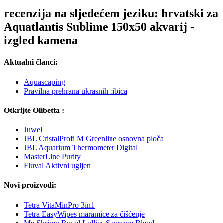
recenzija na sljedećem jeziku: hrvatski za
Aquatlantis Sublime 150x50 akvarij -
izgled kamena
Aktualni članci:
Aquascaping
Pravilna prehrana ukrasnih ribica
Otkrijte Olibetta :
Juwel
JBL CristalProfi M Greenline osnovna ploča
JBL Aquarium Thermometer Digital
MasterLine Purity
Fluval Aktivni ugljen
Novi proizvodi:
Tetra VitaMinPro 3in1
Tetra EasyWipes maramice za čišćenje
Me Shrimp Royal Lollies Supreme Blend