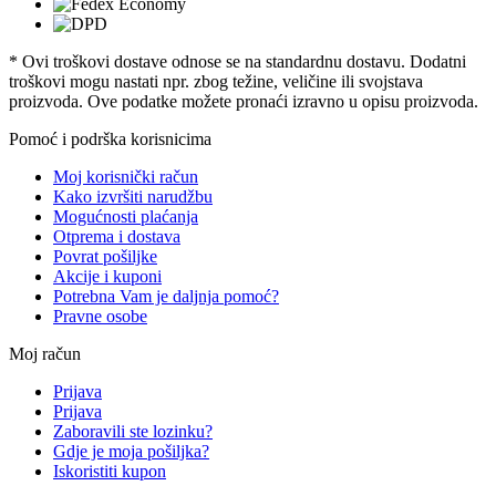
* Ovi troškovi dostave odnose se na standardnu ​​dostavu. Dodatni
troškovi mogu nastati npr. zbog težine, veličine ili svojstava
proizvoda. Ove podatke možete pronaći izravno u opisu proizvoda.
Pomoć i podrška korisnicima
Moj korisnički račun
Kako izvršiti narudžbu
Mogućnosti plaćanja
Otprema i dostava
Povrat pošiljke
Akcije i kuponi
Potrebna Vam je daljnja pomoć?
Pravne osobe
Moj račun
Prijava
Prijava
Zaboravili ste lozinku?
Gdje je moja pošiljka?
Iskoristiti kupon