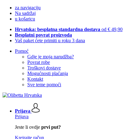
za navigaciju
Na sadržaj
u košaricu
Hrvatska: besplatna standardna dostava
od € 49,90
Besplatni povrat proizvoda
Vaš paket ćete primiti u roku 3 dana
Pomoć
Gdje je moja narudžba?
Povrat robe
Troškovi dostave
Mogućnosti plaćanja
Kontakt
Sve teme pomoći
Prijava
Prijava
Jeste li ovdje
prvi put?
Kreirajte račun