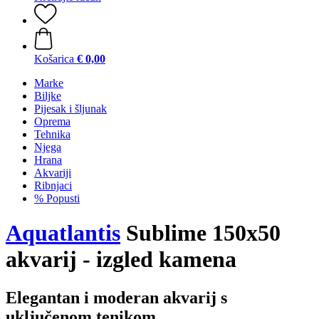
Košarica
€ 0,00
Marke
Biljke
Pijesak i šljunak
Oprema
Tehnika
Njega
Hrana
Akvariji
Ribnjaci
% Popusti
Aquatlantis
Sublime 150x50
akvarij - izgled kamena
Elegantan i moderan akvarij s
uključenom tenikom