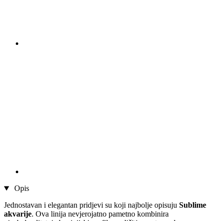
Opis
Jednostavan i elegantan pridjevi su koji najbolje opisuju
Sublime
akvarije
. Ova linija nevjerojatno pametno kombinira