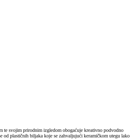
adom te svojim prirodnim izgledom obogaćuje kreativno podvodno
ji se od plastičnih biljaka koje se zahvaljujući keramičkom utegu lako