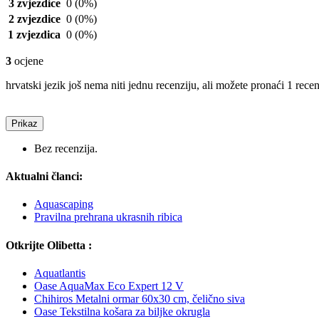
3 zvjezdice
0
(0%)
2 zvjezdice
0
(0%)
1 zvjezdica
0
(0%)
3
ocjene
hrvatski jezik još nema niti jednu recenziju, ali možete pronaći 1 rece
Prikaz
Bez recenzija.
Aktualni članci:
Aquascaping
Pravilna prehrana ukrasnih ribica
Otkrijte Olibetta :
Aquatlantis
Oase AquaMax Eco Expert 12 V
Chihiros Metalni ormar 60x30 cm, čelično siva
Oase Tekstilna košara za biljke okrugla