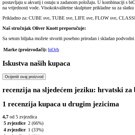
postavljaju u akvarij i ostaju u zadanom položaju. U kombinaciji s bi
na vrijednosti vode. Visokokvalitetne skulpture prikladne su za slatk
Prikladno za: CUBE sve, TUBE sve, LIFE sve, FLOW sve, CLASS
Naš stručnjak Oliver Knott preporučuje:
Sa setom biljaka možete stvoriti posebno prirodan i skladan podvodni 
Marke (proizvođači):
biOrb
Iskustva naših kupaca
Ocijeniti ovaj proizvod
recenzija na sljedećem jeziku: hrvatski za 
1 recenzija kupaca u drugim jezicima
4,7
od 5 zvjezdica
5 zvjezdice
2
(66%)
4 zvjezdice
1
(33%)