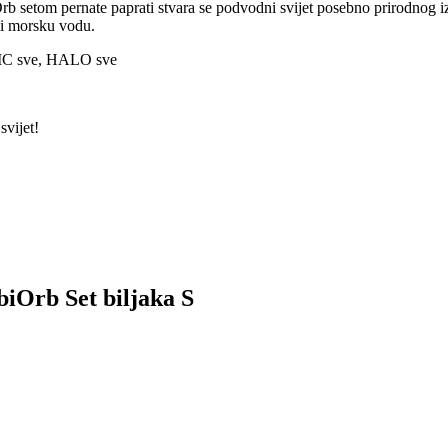
Orb setom pernate paprati stvara se podvodni svijet posebno prirodnog i
u i morsku vodu.
IC sve, HALO sve
svijet!
biOrb Set biljaka S