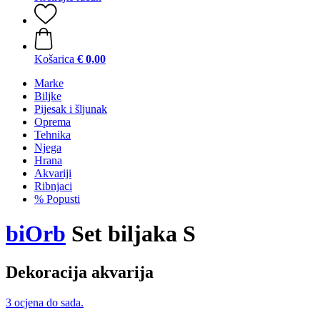
Košarica
€ 0,00
Marke
Biljke
Pijesak i šljunak
Oprema
Tehnika
Njega
Hrana
Akvariji
Ribnjaci
% Popusti
biOrb
Set biljaka S
Dekoracija akvarija
3 ocjena do sada.