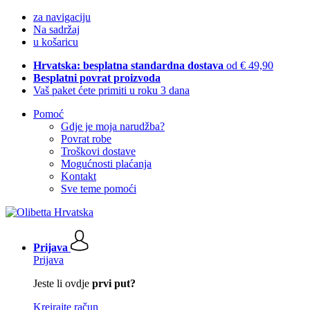
za navigaciju
Na sadržaj
u košaricu
Hrvatska: besplatna standardna dostava
od € 49,90
Besplatni povrat proizvoda
Vaš paket ćete primiti u roku 3 dana
Pomoć
Gdje je moja narudžba?
Povrat robe
Troškovi dostave
Mogućnosti plaćanja
Kontakt
Sve teme pomoći
Prijava
Prijava
Jeste li ovdje
prvi put?
Kreirajte račun