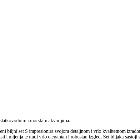
 u slatkovodnim i morskim akvarijima.
leni biljni set S impresionira svojom detaljnom i vrlo kvalitetnom izr
isti i mijenja te nudi vrlo elegantan i robustan izgled. Set biljaka sasto