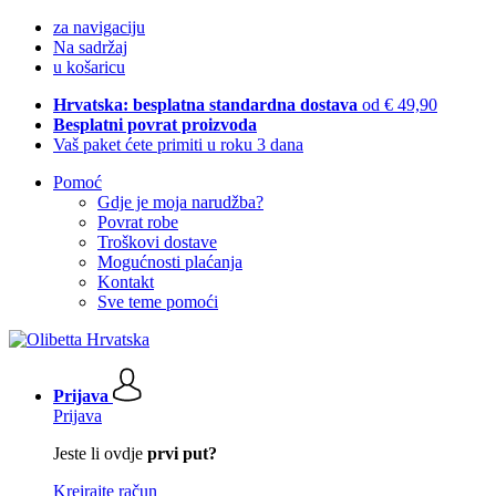
za navigaciju
Na sadržaj
u košaricu
Hrvatska: besplatna standardna dostava
od € 49,90
Besplatni povrat proizvoda
Vaš paket ćete primiti u roku 3 dana
Pomoć
Gdje je moja narudžba?
Povrat robe
Troškovi dostave
Mogućnosti plaćanja
Kontakt
Sve teme pomoći
Prijava
Prijava
Jeste li ovdje
prvi put?
Kreirajte račun