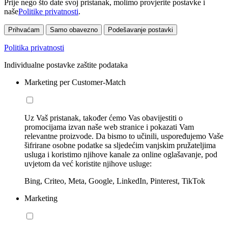
Prije nego što date svoj pristanak, molimo provjerite postavke i
naše
Politike privatnosti
.
Prihvaćam
Samo obavezno
Podešavanje postavki
Politika privatnosti
Individualne postavke zaštite podataka
Marketing per Customer-Match
Uz Vaš pristanak, također ćemo Vas obavijestiti o
promocijama izvan naše web stranice i pokazati Vam
relevantne proizvode. Da bismo to učinili, uspoređujemo Vaše
šifrirane osobne podatke sa sljedećim vanjskim pružateljima
usluga i koristimo njihove kanale za online oglašavanje, pod
uvjetom da već koristite njihove usluge:
Bing, Criteo, Meta, Google, LinkedIn, Pinterest, TikTok
Marketing