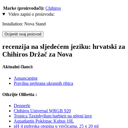
Marke (proizvođači):
Chihiros
Video zapisi o proizvodu:
Installation: Nova Stand
Ocijeniti ovaj proizvod
recenzija na sljedećem jeziku: hrvatski za
Chihiros Držač za Nova
Aktualni članci:
Aquascaping
Pravilna prehrana ukrasnih ribica
Otkrijte Olibetta :
Dennerle
Chihiros Universal WRGB 920
Tropica Taxiphyllum barbieri na stijeni lave
Aquatlantis Poklopac Kubus 10L
pH 4 puferska otopina u vrećicama, 25 x 20 ml