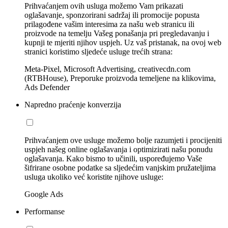
Prihvaćanjem ovih usluga možemo Vam prikazati
oglašavanje, sponzorirani sadržaj ili promocije popusta
prilagođene vašim interesima za našu web stranicu ili
proizvode na temelju Vašeg ponašanja pri pregledavanju i
kupnji te mjeriti njihov uspjeh. Uz vaš pristanak, na ovoj web
stranici koristimo sljedeće usluge trećih strana:
Meta-Pixel, Microsoft Advertising, creativecdn.com
(RTBHouse), Preporuke proizvoda temeljene na klikovima,
Ads Defender
Napredno praćenje konverzija
Prihvaćanjem ove usluge možemo bolje razumjeti i procijeniti
uspjeh našeg online oglašavanja i optimizirati našu ponudu
oglašavanja. Kako bismo to učinili, uspoređujemo Vaše
šifrirane osobne podatke sa sljedećim vanjskim pružateljima
usluga ukoliko već koristite njihove usluge:
Google Ads
Performanse