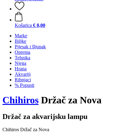
Košarica
€ 0,00
Marke
Biljke
Pijesak i šljunak
Oprema
Tehnika
Njega
Hrana
Akvariji
Ribnjaci
% Popusti
Chihiros
Držač za Nova
Držač za akvarijsku lampu
Chihiros Držač za Nova