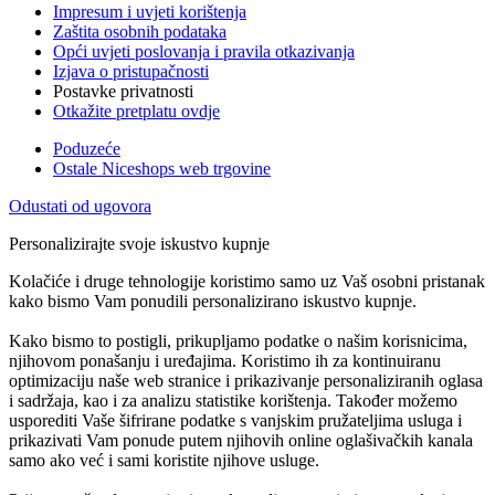
Impresum i uvjeti korištenja
Zaštita osobnih podataka
Opći uvjeti poslovanja i pravila otkazivanja
Izjava o pristupačnosti
Postavke privatnosti
Otkažite pretplatu ovdje
Poduzeće
Ostale Niceshops web trgovine
Odustati od ugovora
Personalizirajte svoje iskustvo kupnje
Kolačiće i druge tehnologije koristimo samo uz Vaš osobni pristanak
kako bismo Vam ponudili personalizirano iskustvo kupnje.
Kako bismo to postigli, prikupljamo podatke o našim korisnicima,
njihovom ponašanju i uređajima. Koristimo ih za kontinuiranu
optimizaciju naše web stranice i prikazivanje personaliziranih oglasa
i sadržaja, kao i za analizu statistike korištenja. Također možemo
usporediti Vaše šifrirane podatke s vanjskim pružateljima usluga i
prikazivati Vam ponude putem njihovih online oglašivačkih kanala
samo ako već i sami koristite njihove usluge.