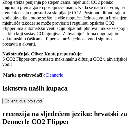
Zbog efekta penjanja po stepenicama, mjehurići CO2 polako
migriraju prema gore i postaju sve manji. Kada se nađu na vrhu, na
trenutak ostaju u posudi za skupljanje CO2. Postupno difundiraju u
vodu akvarija i otope se što je više moguće. Jednostavnim brojanjem
mjehurića također se može provjeriti i regulirati opskrba CO2.
Flipper ima automatsku ventilaciju otpadnih plinova i može se spojiti
na bilo koji sustav CO2 gnojiva. Zahvaljujući trima dugotrajnim
vakuumskim čašicama, fliper se može jednostavno i sigurno
postaviti u akvarij.
Naš stručnjak Oliver Knott preporučuje:
S CO2 Flipper-om postižete maksimalnu difuziju CO2 u akvarijskoj
vodi!
Marke (proizvođači):
Dennerle
Iskustva naših kupaca
Ocijeniti ovaj proizvod
recenzija na sljedećem jeziku: hrvatski za
Dennerle CO2 Flipper