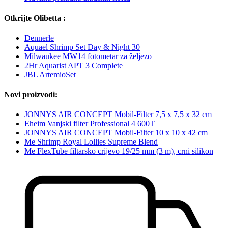
Otkrijte Olibetta :
Dennerle
Aquael Shrimp Set Day & Night 30
Milwaukee MW14 fotometar za željezo
2Hr Aquarist APT 3 Complete
JBL ArtemioSet
Novi proizvodi:
JONNYS AIR CONCEPT Mobil-Filter 7,5 x 7,5 x 32 cm
Eheim Vanjski filter Professional 4 600T
JONNYS AIR CONCEPT Mobil-Filter 10 x 10 x 42 cm
Me Shrimp Royal Lollies Supreme Blend
Me FlexTube filtarsko crijevo 19/25 mm (3 m), crni silikon