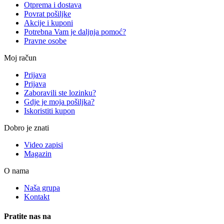
Otprema i dostava
Povrat pošiljke
Akcije i kuponi
Potrebna Vam je daljnja pomoć?
Pravne osobe
Moj račun
Prijava
Prijava
Zaboravili ste lozinku?
Gdje je moja pošiljka?
Iskoristiti kupon
Dobro je znati
Video zapisi
Magazin
O nama
Naša grupa
Kontakt
Pratite nas na