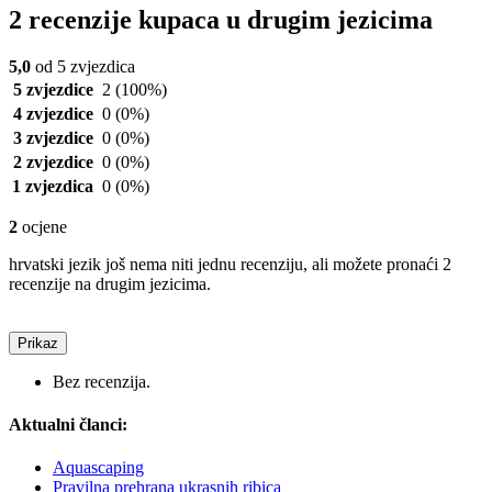
2 recenzije kupaca u drugim jezicima
5,0
od 5 zvjezdica
5 zvjezdice
2
(100%)
4 zvjezdice
0
(0%)
3 zvjezdice
0
(0%)
2 zvjezdice
0
(0%)
1 zvjezdica
0
(0%)
2
ocjene
hrvatski jezik još nema niti jednu recenziju, ali možete pronaći 2
recenzije na drugim jezicima.
Prikaz
Bez recenzija.
Aktualni članci:
Aquascaping
Pravilna prehrana ukrasnih ribica