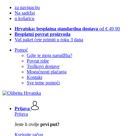
za navigaciju
Na sadržaj
u košaricu
Hrvatska: besplatna standardna dostava
od € 49,90
Besplatni povrat proizvoda
Vaš paket ćete primiti u roku 3 dana
Pomoć
Gdje je moja narudžba?
Povrat robe
Troškovi dostave
Mogućnosti plaćanja
Kontakt
Sve teme pomoći
Prijava
Prijava
Jeste li ovdje
prvi put?
Kreirajte račun