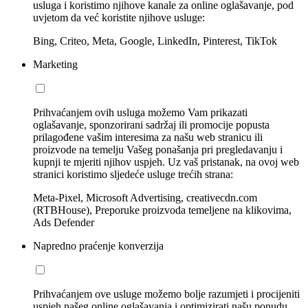
usluga i koristimo njihove kanale za online oglašavanje, pod
uvjetom da već koristite njihove usluge:
Bing, Criteo, Meta, Google, LinkedIn, Pinterest, TikTok
Marketing
Prihvaćanjem ovih usluga možemo Vam prikazati
oglašavanje, sponzorirani sadržaj ili promocije popusta
prilagođene vašim interesima za našu web stranicu ili
proizvode na temelju Vašeg ponašanja pri pregledavanju i
kupnji te mjeriti njihov uspjeh. Uz vaš pristanak, na ovoj web
stranici koristimo sljedeće usluge trećih strana:
Meta-Pixel, Microsoft Advertising, creativecdn.com
(RTBHouse), Preporuke proizvoda temeljene na klikovima,
Ads Defender
Napredno praćenje konverzija
Prihvaćanjem ove usluge možemo bolje razumjeti i procijeniti
uspjeh našeg online oglašavanja i optimizirati našu ponudu