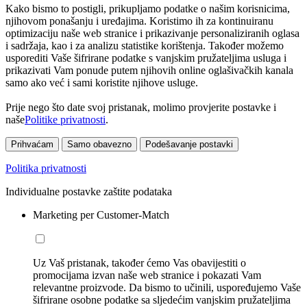
Kako bismo to postigli, prikupljamo podatke o našim korisnicima,
njihovom ponašanju i uređajima. Koristimo ih za kontinuiranu
optimizaciju naše web stranice i prikazivanje personaliziranih oglasa
i sadržaja, kao i za analizu statistike korištenja. Također možemo
usporediti Vaše šifrirane podatke s vanjskim pružateljima usluga i
prikazivati Vam ponude putem njihovih online oglašivačkih kanala
samo ako već i sami koristite njihove usluge.
Prije nego što date svoj pristanak, molimo provjerite postavke i
naše
Politike privatnosti
.
Prihvaćam
Samo obavezno
Podešavanje postavki
Politika privatnosti
Individualne postavke zaštite podataka
Marketing per Customer-Match
Uz Vaš pristanak, također ćemo Vas obavijestiti o
promocijama izvan naše web stranice i pokazati Vam
relevantne proizvode. Da bismo to učinili, uspoređujemo Vaše
šifrirane osobne podatke sa sljedećim vanjskim pružateljima