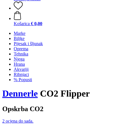
Košarica
€ 0,00
Marke
Biljke
Pijesak i šljunak
Oprema
Tehnika
Njega
Hrana
Akvariji
Ribnjaci
% Popusti
Dennerle
CO2 Flipper
Opskrba CO2
2 ocjena do sada.