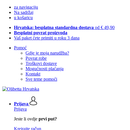
za navigaciju
Na sadržaj
u košaricu
Hrvatska: besplatna standardna dostava
od € 49,90
Besplatni povrat proizvoda
Vaš paket ćete primiti u roku 3 dana
Pomoć
Gdje je moja narudžba?
Povrat robe
Troškovi dostave
Mogućnosti plaćanja
Kontakt
Sve teme pomoći
Prijava
Prijava
Jeste li ovdje
prvi put?
Kreirajte račun