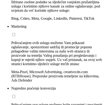
šifrirane osobne podatke sa sljedećim vanjskim pružateljima
usluga i koristimo njihove kanale za online oglašavanje, pod
uvjetom da već koristite njihove usluge:
Bing, Criteo, Meta, Google, LinkedIn, Pinterest, TikTok
Marketing
Prihvaćanjem ovih usluga možemo Vam prikazati
oglašavanje, sponzorirani sadržaj ili promocije popusta
prilagođene vašim interesima za našu web stranicu ili
proizvode na temelju Vašeg ponašanja pri pregledavanju i
kupnji te mjeriti njihov uspjeh. Uz vaš pristanak, na ovoj web
stranici koristimo sljedeće usluge trećih strana:
Meta-Pixel, Microsoft Advertising, creativecdn.com
(RTBHouse), Preporuke proizvoda temeljene na klikovima,
Ads Defender
Napredno praćenje konverzija
Prihvaćanjem ove usluge možemo bolje razumjeti i procijeniti