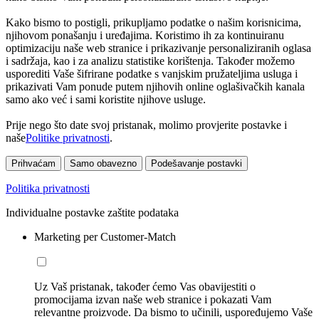
Kako bismo to postigli, prikupljamo podatke o našim korisnicima,
njihovom ponašanju i uređajima. Koristimo ih za kontinuiranu
optimizaciju naše web stranice i prikazivanje personaliziranih oglasa
i sadržaja, kao i za analizu statistike korištenja. Također možemo
usporediti Vaše šifrirane podatke s vanjskim pružateljima usluga i
prikazivati Vam ponude putem njihovih online oglašivačkih kanala
samo ako već i sami koristite njihove usluge.
Prije nego što date svoj pristanak, molimo provjerite postavke i
naše
Politike privatnosti
.
Prihvaćam
Samo obavezno
Podešavanje postavki
Politika privatnosti
Individualne postavke zaštite podataka
Marketing per Customer-Match
Uz Vaš pristanak, također ćemo Vas obavijestiti o
promocijama izvan naše web stranice i pokazati Vam
relevantne proizvode. Da bismo to učinili, uspoređujemo Vaše