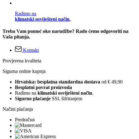
Radimo na
klimatski osviješteni način
.
Treba Vam pomoć oko narudžbe? Rado ćemo odgovoriti na
Vaša pitanja.
Kontakt
Provjerena kvaliteta
Sigurna online kupnja
Hrvatska: besplatna standardna dostava
od € 49,90
Besplatni povrat proizvoda
Radimo na
klimatski osviješteni način
.
Sigurno plaćanje
SSL šifriranjem
Načini plaćanja
Predračun