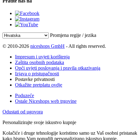
Pratite nas na
Promjena regije / jezika
© 2010-2026
niceshops GmbH
- All rights reserved.
Impresum i uvjeti korištenja
Zaštita osobnih podataka
Opći uvjeti poslovanja i pravila otkazivanja
Izjava o pristupačnosti
Postavke privatnosti
Otkažite pretplatu ovdje
Poduzeće
Ostale Niceshops web trgovine
Odustati od ugovora
Personalizirajte svoje iskustvo kupnje
Kolačiće i druge tehnologije koristimo samo uz Vaš osobni pristanak
kako bismo Vam ponudili personalizirano iskustvo kupnje.