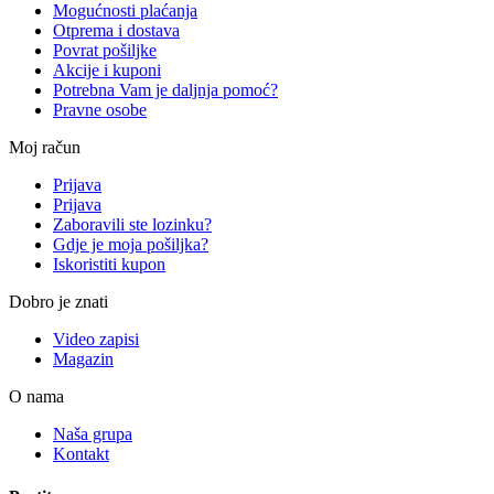
Mogućnosti plaćanja
Otprema i dostava
Povrat pošiljke
Akcije i kuponi
Potrebna Vam je daljnja pomoć?
Pravne osobe
Moj račun
Prijava
Prijava
Zaboravili ste lozinku?
Gdje je moja pošiljka?
Iskoristiti kupon
Dobro je znati
Video zapisi
Magazin
O nama
Naša grupa
Kontakt