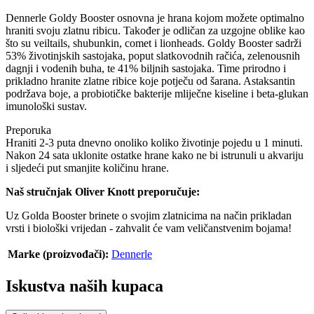
Dennerle Goldy Booster osnovna je hrana kojom možete optimalno
hraniti svoju zlatnu ribicu. Također je odličan za uzgojne oblike kao
što su veiltails, shubunkin, comet i lionheads. Goldy Booster sadrži
53% životinjskih sastojaka, poput slatkovodnih račića, zelenousnih
dagnji i vodenih buha, te 41% biljnih sastojaka. Time prirodno i
prikladno hranite zlatne ribice koje potječu od šarana. Astaksantin
podržava boje, a probiotičke bakterije mliječne kiseline i beta-glukan
imunološki sustav.
Preporuka
Hraniti 2-3 puta dnevno onoliko koliko životinje pojedu u 1 minuti.
Nakon 24 sata uklonite ostatke hrane kako ne bi istrunuli u akvariju
i sljedeći put smanjite količinu hrane.
Naš stručnjak Oliver Knott preporučuje:
Uz Golda Booster brinete o svojim zlatnicima na način prikladan
vrsti i biološki vrijedan - zahvalit će vam veličanstvenim bojama!
Marke (proizvođači):
Dennerle
Iskustva naših kupaca