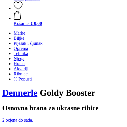
Košarica
€ 0,00
Marke
Biljke
Pijesak i šljunak
Oprema
Tehnika
Njega
Hrana
Akvariji
Ribnjaci
% Popusti
Dennerle
Goldy Booster
Osnovna hrana za ukrasne ribice
2 ocjena do sada.