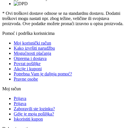
* Ovi troškovi dostave odnose se na standardnu ​​dostavu. Dodatni
troškovi mogu nastati npr. zbog težine, veličine ili svojstava
proizvoda. Ove podatke možete pronaći izravno u opisu proizvoda.
Pomoć i podrška korisnicima
Moj korisnički račun
Kako izvršiti narudžbu
Mogućnosti plaćanja
Otprema i dostava
Povrat pošiljke
Akcije i kuponi
Potrebna Vam je daljnja pomoć?
Pravne osobe
Moj račun
Prijava
Prijava
Zaboravili ste lozinku?
Gdje je moja pošiljka?
Iskoristiti kupon