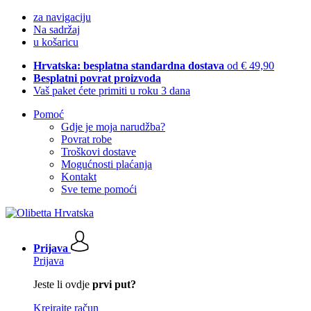
za navigaciju
Na sadržaj
u košaricu
Hrvatska: besplatna standardna dostava
od € 49,90
Besplatni povrat proizvoda
Vaš paket ćete primiti u roku 3 dana
Pomoć
Gdje je moja narudžba?
Povrat robe
Troškovi dostave
Mogućnosti plaćanja
Kontakt
Sve teme pomoći
Prijava
Prijava
Jeste li ovdje
prvi put?
Kreirajte račun