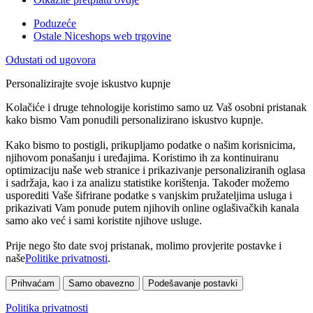
Poduzeće
Ostale Niceshops web trgovine
Odustati od ugovora
Personalizirajte svoje iskustvo kupnje
Kolačiće i druge tehnologije koristimo samo uz Vaš osobni pristanak
kako bismo Vam ponudili personalizirano iskustvo kupnje.
Kako bismo to postigli, prikupljamo podatke o našim korisnicima,
njihovom ponašanju i uređajima. Koristimo ih za kontinuiranu
optimizaciju naše web stranice i prikazivanje personaliziranih oglasa
i sadržaja, kao i za analizu statistike korištenja. Također možemo
usporediti Vaše šifrirane podatke s vanjskim pružateljima usluga i
prikazivati Vam ponude putem njihovih online oglašivačkih kanala
samo ako već i sami koristite njihove usluge.
Prije nego što date svoj pristanak, molimo provjerite postavke i
naše
Politike privatnosti
.
Prihvaćam
Samo obavezno
Podešavanje postavki
Politika privatnosti