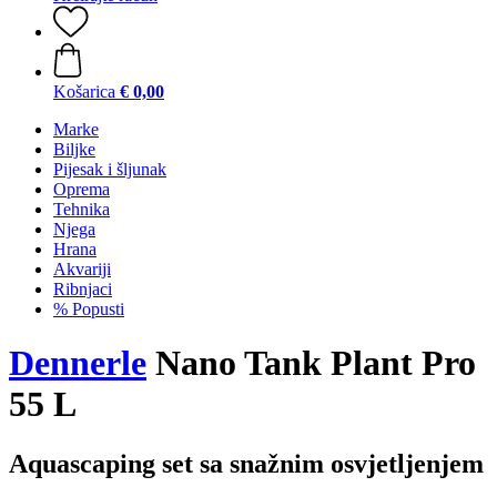
Košarica
€ 0,00
Marke
Biljke
Pijesak i šljunak
Oprema
Tehnika
Njega
Hrana
Akvariji
Ribnjaci
% Popusti
Dennerle
Nano Tank Plant Pro
55 L
Aquascaping set sa snažnim osvjetljenjem