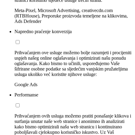
stranici koristimo sljedeće usluge trećih strana:
Meta-Pixel, Microsoft Advertising, creativecdn.com
(RTBHouse), Preporuke proizvoda temeljene na klikovima,
Ads Defender
Napredno praćenje konverzija
Prihvaćanjem ove usluge možemo bolje razumjeti i procijeniti
uspjeh našeg online oglašavanja i optimizirati našu ponudu
oglašavanja. Kako bismo to učinili, uspoređujemo Vaše
šifrirane osobne podatke sa sljedećim vanjskim pružateljima
usluga ukoliko već koristite njihove usluge:
Google Ads
Performanse
Prihvaćanjem ovih usluga možemo pratiti ponašanje klikova i
surfanja unutar naše web stranice i anonimno ih analizirati
kako bismo optimizirali našu web stranicu i kontinuirano
poboljšavali cjelokupno korisničko iskustvo. Uz Vaš