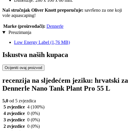
Dimenzije: 280 x 100 x 60 mm.
Naš stručnjak Oliver Knott preporučuje:
savršeno za one koji
vole aquascaping!
Marke (proizvođači):
Dennerle
Preuzimanja
Low Energy Label
(1,76 MB)
Iskustva naših kupaca
Ocijeniti ovaj proizvod
recenzija na sljedećem jeziku: hrvatski za
Dennerle Nano Tank Plant Pro 55 L
5,0
od 5 zvjezdica
5 zvjezdice
4
(100%)
4 zvjezdice
0
(0%)
3 zvjezdice
0
(0%)
2 zvjezdice
0
(0%)