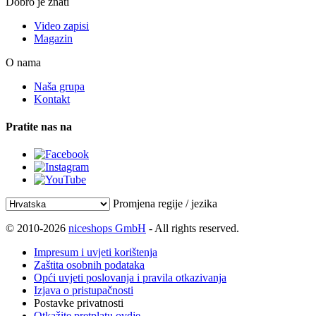
Dobro je znati
Video zapisi
Magazin
O nama
Naša grupa
Kontakt
Pratite nas na
Promjena regije / jezika
© 2010-2026
niceshops GmbH
- All rights reserved.
Impresum i uvjeti korištenja
Zaštita osobnih podataka
Opći uvjeti poslovanja i pravila otkazivanja
Izjava o pristupačnosti
Postavke privatnosti
Otkažite pretplatu ovdje