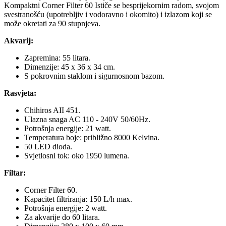
Kompaktni Corner Filter 60
Ističe se besprijekornim radom, svojom
svestranošću (upotrebljiv i vodoravno i okomito) i izlazom koji se
može okretati za 90 stupnjeva.
Akvarij:
Zapremina: 55 litara.
Dimenzije: 45 x 36 x 34 cm.
S pokrovnim staklom i sigurnosnom bazom.
Rasvjeta:
Chihiros AII 451.
Ulazna snaga AC 110 - 240V 50/60Hz.
Potrošnja energije: 21 watt.
Temperatura boje: približno 8000 Kelvina.
50 LED dioda.
Svjetlosni tok: oko 1950 lumena.
Filtar:
Corner Filter 60.
Kapacitet filtriranja: 150 L/h max.
Potrošnja energije: 2 watt.
Za akvarije do 60 litara.