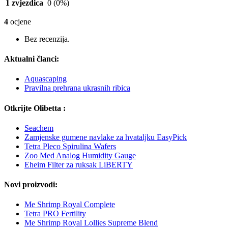
1 zvjezdica
0
(0%)
4
ocjene
Bez recenzija.
Aktualni članci:
Aquascaping
Pravilna prehrana ukrasnih ribica
Otkrijte Olibetta :
Seachem
Zamjenske gumene navlake za hvataljku EasyPick
Tetra Pleco Spirulina Wafers
Zoo Med Analog Humidity Gauge
Eheim Filter za ruksak LiBERTY
Novi proizvodi:
Me Shrimp Royal Complete
Tetra PRO Fertility
Me Shrimp Royal Lollies Supreme Blend