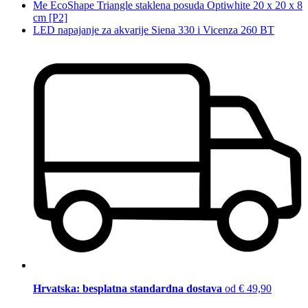
Me EcoShape Triangle staklena posuda Optiwhite 20 x 20 x 8
cm [P2]
LED napajanje za akvarije Siena 330 i Vicenza 260 BT
Hrvatska: besplatna standardna dostava
od € 49,90