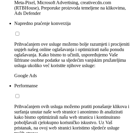
Meta-Pixel, Microsoft Advertising, creativecdn.com
(RTBHouse), Preporuke proizvoda temeljene na klikovima,
Ads Defender
Napredno praćenje konverzija
Prihvaćanjem ove usluge možemo bolje razumjeti i procijeniti
uspjeh našeg online oglašavanja i optimizirati našu ponudu
oglašavanja. Kako bismo to učinili, uspoređujemo Vaše
šifrirane osobne podatke sa sljedećim vanjskim pružateljima
usluga ukoliko već koristite njihove usluge:
Google Ads
Performanse
Prihvaćanjem ovih usluga možemo pratiti ponašanje klikova i
surfanja unutar naše web stranice i anonimno ih analizirati
kako bismo optimizirali našu web stranicu i kontinuirano
poboljšavali cjelokupno korisničko iskustvo. Uz Vaš
pristanak, na ovoj web stranici koristimo sljedeće usluge