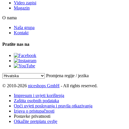
Video zapisi
Magazin
O nama
Naša grupa
Kontakt
Pratite nas na
Promjena regije / jezika
© 2010-2026
niceshops GmbH
- All rights reserved.
Impresum i uvjeti korištenja
Zaštita osobnih podataka
Opći uvjeti poslovanja i pravila otkazivanja
Izjava o pristupačnosti
Postavke privatnosti
Otkažite pretplatu ovdje