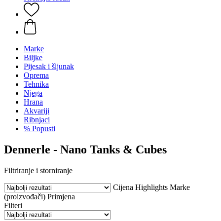
Marke
Biljke
Pijesak i šljunak
Oprema
Tehnika
Njega
Hrana
Akvariji
Ribnjaci
% Popusti
Dennerle - Nano Tanks & Cubes
Filtriranje i storniranje
Cijena
Highlights
Marke
(proizvođači)
Primjena
Filteri