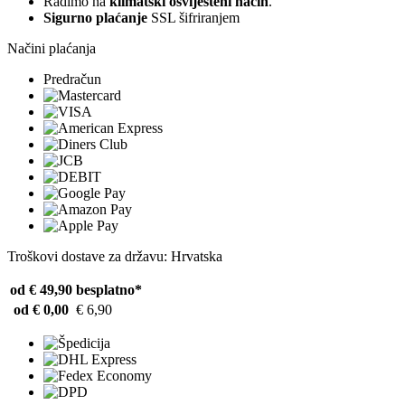
Radimo na
klimatski osviješteni način
.
Sigurno plaćanje
SSL šifriranjem
Načini plaćanja
Predračun
Troškovi dostave za državu: Hrvatska
od € 49,90
besplatno*
od € 0,00
€ 6,90