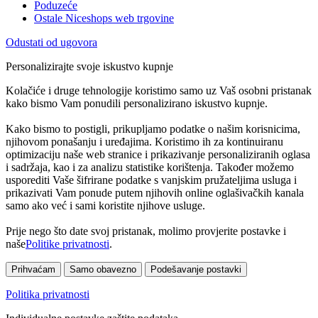
Poduzeće
Ostale Niceshops web trgovine
Odustati od ugovora
Personalizirajte svoje iskustvo kupnje
Kolačiće i druge tehnologije koristimo samo uz Vaš osobni pristanak
kako bismo Vam ponudili personalizirano iskustvo kupnje.
Kako bismo to postigli, prikupljamo podatke o našim korisnicima,
njihovom ponašanju i uređajima. Koristimo ih za kontinuiranu
optimizaciju naše web stranice i prikazivanje personaliziranih oglasa
i sadržaja, kao i za analizu statistike korištenja. Također možemo
usporediti Vaše šifrirane podatke s vanjskim pružateljima usluga i
prikazivati Vam ponude putem njihovih online oglašivačkih kanala
samo ako već i sami koristite njihove usluge.
Prije nego što date svoj pristanak, molimo provjerite postavke i
naše
Politike privatnosti
.
Prihvaćam
Samo obavezno
Podešavanje postavki
Politika privatnosti