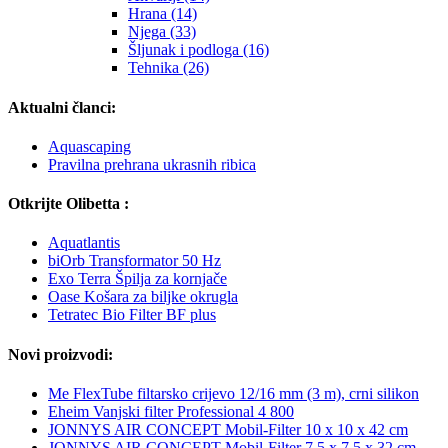
Hrana (14)
Njega (33)
Šljunak i podloga (16)
Tehnika (26)
Aktualni članci:
Aquascaping
Pravilna prehrana ukrasnih ribica
Otkrijte Olibetta :
Aquatlantis
biOrb Transformator 50 Hz
Exo Terra Špilja za kornjače
Oase Košara za biljke okrugla
Tetratec Bio Filter BF plus
Novi proizvodi:
Me FlexTube filtarsko crijevo 12/16 mm (3 m), crni silikon
Eheim Vanjski filter Professional 4 800
JONNYS AIR CONCEPT Mobil-Filter 10 x 10 x 42 cm
JONNYS AIR CONCEPT Mobil-Filter 7,5 x 7,5 x 32 cm