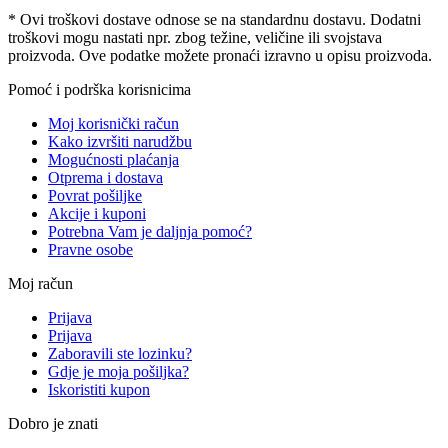
* Ovi troškovi dostave odnose se na standardnu ​​dostavu. Dodatni
troškovi mogu nastati npr. zbog težine, veličine ili svojstava
proizvoda. Ove podatke možete pronaći izravno u opisu proizvoda.
Pomoć i podrška korisnicima
Moj korisnički račun
Kako izvršiti narudžbu
Mogućnosti plaćanja
Otprema i dostava
Povrat pošiljke
Akcije i kuponi
Potrebna Vam je daljnja pomoć?
Pravne osobe
Moj račun
Prijava
Prijava
Zaboravili ste lozinku?
Gdje je moja pošiljka?
Iskoristiti kupon
Dobro je znati