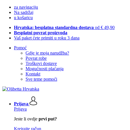
za navigaciju
Na sadržaj
u košaricu
Hrvatska: besplatna standardna dostava
od € 49,90
Besplatni povrat proizvoda
Vaš paket ćete primiti u roku 3 dana
Pomoć
Gdje je moja narudžba?
Povrat robe
Troškovi dostave
Mogućnosti plaćanja
Kontakt
Sve teme pomoći
Prijava
Prijava
Jeste li ovdje
prvi put?
Kreirajte račun