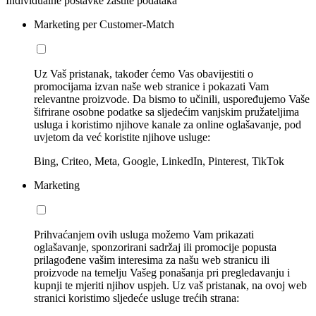
Individualne postavke zaštite podataka
Marketing per Customer-Match
Uz Vaš pristanak, također ćemo Vas obavijestiti o
promocijama izvan naše web stranice i pokazati Vam
relevantne proizvode. Da bismo to učinili, uspoređujemo Vaše
šifrirane osobne podatke sa sljedećim vanjskim pružateljima
usluga i koristimo njihove kanale za online oglašavanje, pod
uvjetom da već koristite njihove usluge:
Bing, Criteo, Meta, Google, LinkedIn, Pinterest, TikTok
Marketing
Prihvaćanjem ovih usluga možemo Vam prikazati
oglašavanje, sponzorirani sadržaj ili promocije popusta
prilagođene vašim interesima za našu web stranicu ili
proizvode na temelju Vašeg ponašanja pri pregledavanju i
kupnji te mjeriti njihov uspjeh. Uz vaš pristanak, na ovoj web
stranici koristimo sljedeće usluge trećih strana: