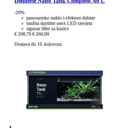
Dennerle
Nano Tank Complete, 60 L
-20%
panoramsko staklo s efektom dubine
snažna daytime onex LED rasvjeta
siguran filter za kozice
€ 208,79
€ 260,99
Dostava do 19. kolovoza