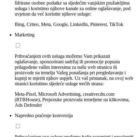
šifrirane osobne podatke sa sljedećim vanjskim pružateljima
usluga i koristimo njihove kanale za online oglašavanje, pod
uvjetom da već koristite njihove usluge:
Bing, Criteo, Meta, Google, LinkedIn, Pinterest, TikTok
Marketing
Prihvaćanjem ovih usluga možemo Vam prikazati
oglašavanje, sponzorirani sadržaj ili promocije popusta
prilagođene vašim interesima za našu web stranicu ili
proizvode na temelju Vašeg ponašanja pri pregledavanju i
kupnji te mjeriti njihov uspjeh. Uz vaš pristanak, na ovoj web
stranici koristimo sljedeće usluge trećih strana:
Meta-Pixel, Microsoft Advertising, creativecdn.com
(RTBHouse), Preporuke proizvoda temeljene na klikovima,
Ads Defender
Napredno praćenje konverzija
Prihvaćanjem ove usluge možemo bolje razumjeti i procijeniti