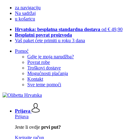
za navigaciju
Na sadržaj
u košaricu
Hrvatska: besplatna standardna dostava
od € 49,90
Besplatni povrat proizvoda
Vaš paket ćete primiti u roku 3 dana
Pomoć
Gdje je moja narudžba?
Povrat robe
Troškovi dostave
Mogućnosti plaćanja
Kontakt
Sve teme pomoći
Prijava
Prijava
Jeste li ovdje
prvi put?
Kreirajte račun