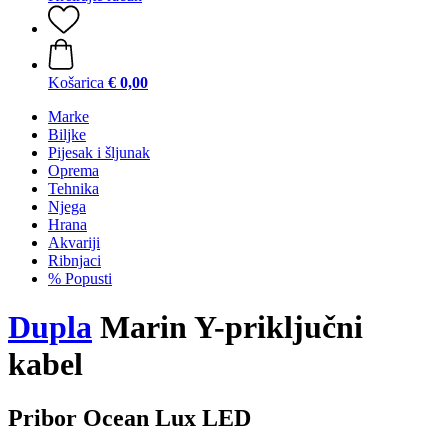
Košarica
€ 0,00
Marke
Biljke
Pijesak i šljunak
Oprema
Tehnika
Njega
Hrana
Akvariji
Ribnjaci
% Popusti
Dupla
Marin Y-priključni
kabel
Pribor Ocean Lux LED