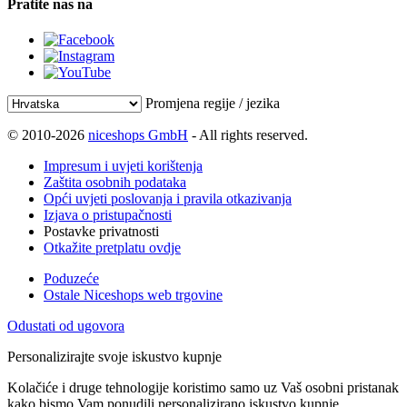
Pratite nas na
Promjena regije / jezika
© 2010-2026
niceshops GmbH
- All rights reserved.
Impresum i uvjeti korištenja
Zaštita osobnih podataka
Opći uvjeti poslovanja i pravila otkazivanja
Izjava o pristupačnosti
Postavke privatnosti
Otkažite pretplatu ovdje
Poduzeće
Ostale Niceshops web trgovine
Odustati od ugovora
Personalizirajte svoje iskustvo kupnje
Kolačiće i druge tehnologije koristimo samo uz Vaš osobni pristanak
kako bismo Vam ponudili personalizirano iskustvo kupnje.