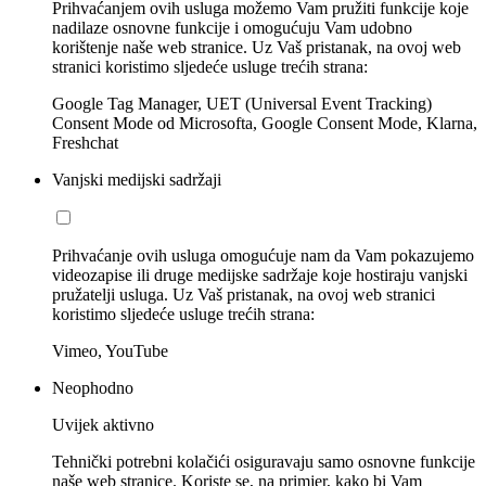
Prihvaćanjem ovih usluga možemo Vam pružiti funkcije koje
nadilaze osnovne funkcije i omogućuju Vam udobno
korištenje naše web stranice. Uz Vaš pristanak, na ovoj web
stranici koristimo sljedeće usluge trećih strana:
Google Tag Manager, UET (Universal Event Tracking)
Consent Mode od Microsofta, Google Consent Mode, Klarna,
Freshchat
Vanjski medijski sadržaji
Prihvaćanje ovih usluga omogućuje nam da Vam pokazujemo
videozapise ili druge medijske sadržaje koje hostiraju vanjski
pružatelji usluga. Uz Vaš pristanak, na ovoj web stranici
koristimo sljedeće usluge trećih strana:
Vimeo, YouTube
Neophodno
Uvijek aktivno
Tehnički potrebni kolačići osiguravaju samo osnovne funkcije
naše web stranice. Koriste se, na primjer, kako bi Vam