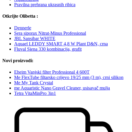
Pravilna prehrana ukrasnih ribica
Otkrijte Olibetta :
Dennerle
Sera siporax Nitrat-Minus Professional
JBL Sansibar WHITE
Aquael LEDDY SMART 4,8 W Plant D&N, crna
Fluval Siena 330 kombinacija, grafit
Novi proizvodi:
Eheim Vanjski filter Professional 4 600T
Me FlexTube filtarsko crijevo 19/25 mm (3 m), crni silikon
Me My Tank Crystal
me Aquaristic Nano Gravel Cleaner, usisavač mulja
Tetra VitaMinPro 3in1