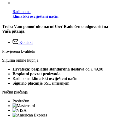
Radimo na
klimatski osviješteni način
.
Treba Vam pomoć oko narudžbe? Rado ćemo odgovoriti na
Vaša pitanja.
Kontakt
Provjerena kvaliteta
Sigurna online kupnja
Hrvatska: besplatna standardna dostava
od € 49,90
Besplatni povrat proizvoda
Radimo na
klimatski osviješteni način
.
Sigurno plaćanje
SSL šifriranjem
Načini plaćanja
Predračun