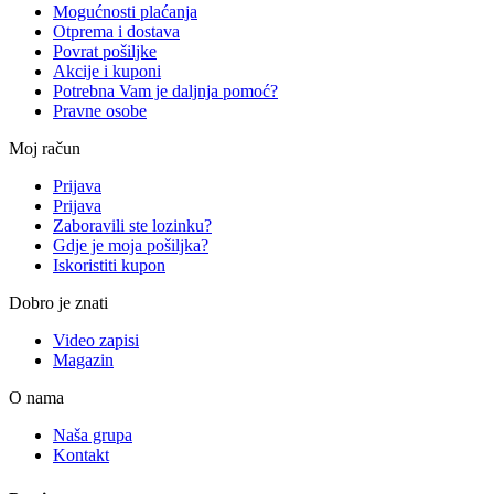
Mogućnosti plaćanja
Otprema i dostava
Povrat pošiljke
Akcije i kuponi
Potrebna Vam je daljnja pomoć?
Pravne osobe
Moj račun
Prijava
Prijava
Zaboravili ste lozinku?
Gdje je moja pošiljka?
Iskoristiti kupon
Dobro je znati
Video zapisi
Magazin
O nama
Naša grupa
Kontakt