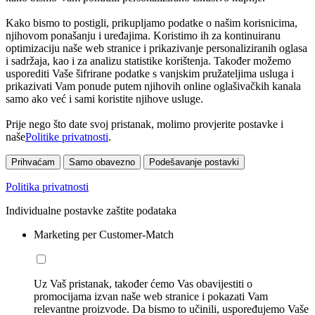
Kako bismo to postigli, prikupljamo podatke o našim korisnicima,
njihovom ponašanju i uređajima. Koristimo ih za kontinuiranu
optimizaciju naše web stranice i prikazivanje personaliziranih oglasa
i sadržaja, kao i za analizu statistike korištenja. Također možemo
usporediti Vaše šifrirane podatke s vanjskim pružateljima usluga i
prikazivati Vam ponude putem njihovih online oglašivačkih kanala
samo ako već i sami koristite njihove usluge.
Prije nego što date svoj pristanak, molimo provjerite postavke i
naše
Politike privatnosti
.
Prihvaćam
Samo obavezno
Podešavanje postavki
Politika privatnosti
Individualne postavke zaštite podataka
Marketing per Customer-Match
Uz Vaš pristanak, također ćemo Vas obavijestiti o
promocijama izvan naše web stranice i pokazati Vam
relevantne proizvode. Da bismo to učinili, uspoređujemo Vaše