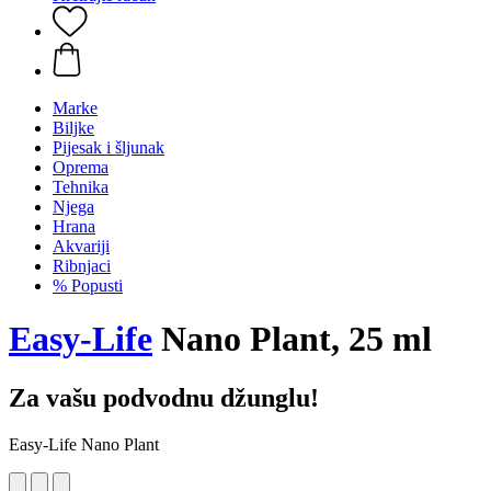
Marke
Biljke
Pijesak i šljunak
Oprema
Tehnika
Njega
Hrana
Akvariji
Ribnjaci
% Popusti
Easy-Life
Nano Plant, 25 ml
Za vašu podvodnu džunglu!
Easy-Life Nano Plant