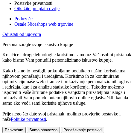
Postavke privatnosti
Otkažite pretplatu ovdje
Poduzeće
Ostale Niceshops web trgovine
Odustati od ugovora
Personalizirajte svoje iskustvo kupnje
Kolačiće i druge tehnologije koristimo samo uz Vaš osobni pristanak
kako bismo Vam ponudili personalizirano iskustvo kupnje.
Kako bismo to postigli, prikupljamo podatke o našim korisnicima,
njihovom ponašanju i uređajima. Koristimo ih za kontinuiranu
optimizaciju naše web stranice i prikazivanje personaliziranih oglasa
i sadržaja, kao i za analizu statistike korištenja. Također možemo
usporediti Vaše šifrirane podatke s vanjskim pružateljima usluga i
prikazivati Vam ponude putem njihovih online oglašivačkih kanala
samo ako već i sami koristite njihove usluge.
Prije nego što date svoj pristanak, molimo provjerite postavke i
naše
Politike privatnosti
.
Prihvaćam
Samo obavezno
Podešavanje postavki