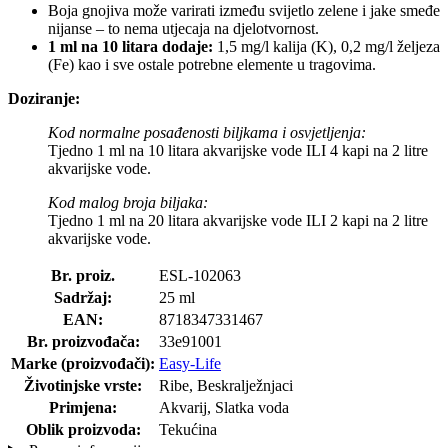
Boja gnojiva može varirati između svijetlo zelene i jake smeđe
nijanse – to nema utjecaja na djelotvornost.
1 ml na 10 litara dodaje:
1,5 mg/l kalija (K), 0,2 mg/l željeza
(Fe) kao i sve ostale potrebne elemente u tragovima.
Doziranje:
Kod normalne posađenosti biljkama i osvjetljenja:
Tjedno 1 ml na 10 litara akvarijske vode ILI 4 kapi na 2 litre
akvarijske vode.
Kod malog broja biljaka:
Tjedno 1 ml na 20 litara akvarijske vode ILI 2 kapi na 2 litre
akvarijske vode.
Br. proiz.
ESL-102063
Sadržaj:
25 ml
EAN:
8718347331467
Br. proizvođača:
33e91001
Marke (proizvođači):
Easy-Life
Životinjske vrste:
Ribe, Beskralježnjaci
Primjena:
Akvarij, Slatka voda
Oblik proizvoda:
Tekućina