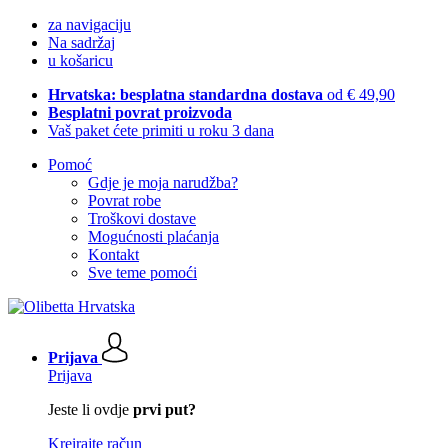
za navigaciju
Na sadržaj
u košaricu
Hrvatska: besplatna standardna dostava
od € 49,90
Besplatni povrat proizvoda
Vaš paket ćete primiti u roku 3 dana
Pomoć
Gdje je moja narudžba?
Povrat robe
Troškovi dostave
Mogućnosti plaćanja
Kontakt
Sve teme pomoći
Prijava
Prijava
Jeste li ovdje
prvi put?
Kreirajte račun