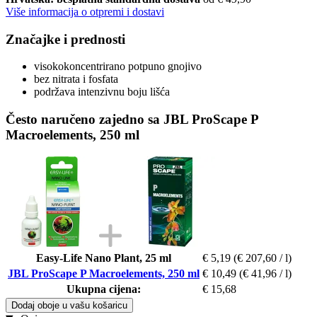
Više informacija o otpremi i dostavi
Značajke i prednosti
visokokoncentrirano potpuno gnojivo
bez nitrata i fosfata
podržava intenzivnu boju lišća
Često naručeno zajedno sa JBL ProScape P
Macroelements, 250 ml
Easy-Life Nano Plant, 25 ml
€ 5,19
(€ 207,60 / l)
JBL ProScape P Macroelements, 250 ml
€ 10,49
(€ 41,96 / l)
Ukupna cijena:
€ 15,68
Dodaj oboje u vašu košaricu