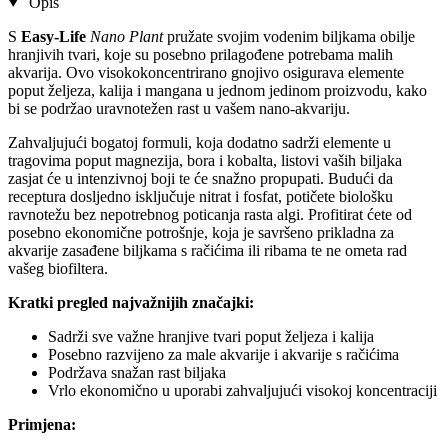
Opis
S
Easy-Life
Nano Plant
pružate svojim vodenim biljkama obilje
hranjivih tvari, koje su posebno prilagođene potrebama malih
akvarija. Ovo visokokoncentrirano gnojivo osigurava elemente
poput željeza, kalija i mangana u jednom jedinom proizvodu, kako
bi se podržao uravnotežen rast u vašem nano-akvariju.
Zahvaljujući bogatoj formuli, koja dodatno sadrži elemente u
tragovima poput magnezija, bora i kobalta, listovi vaših biljaka
zasjat će u intenzivnoj boji te će snažno propupati. Budući da
receptura dosljedno isključuje nitrat i fosfat, potičete biološku
ravnotežu bez nepotrebnog poticanja rasta algi. Profitirat ćete od
posebno ekonomične potrošnje, koja je savršeno prikladna za
akvarije zasađene biljkama s račićima ili ribama te ne ometa rad
vašeg biofiltera.
Kratki pregled najvažnijih značajki:
Sadrži sve važne hranjive tvari poput željeza i kalija
Posebno razvijeno za male akvarije i akvarije s račićima
Podržava snažan rast biljaka
Vrlo ekonomično u uporabi zahvaljujući visokoj koncentraciji
Primjena: