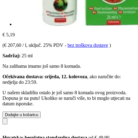
€ 5,19
(
€ 207,60 / l
, uključ. 25% PDV
-
bez troškova dostave
)
Sadržaj:
25 ml
Na zalihama imamo još samo 8 komada.
Očekivana dostava: srijeda, 12. kolovoza
, ako naručite do:
nedjelja do 23:59
.
U našem skladištu ostalo je još samo 8 komada ovog proizvoda.
Dopuna je na putu! Ukoliko se naruči više, to bi moglo utjecati na
datum isporuke.
Dodajte u košaricu
Hrvatska: besplatna standardna dostava
od € 49,90