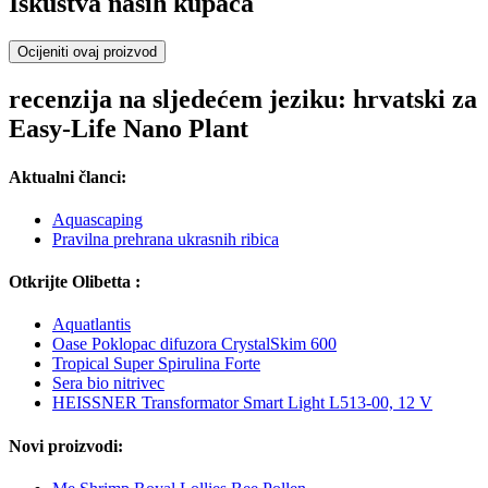
Iskustva naših kupaca
Ocijeniti ovaj proizvod
recenzija na sljedećem jeziku: hrvatski za
Easy-Life Nano Plant
Aktualni članci:
Aquascaping
Pravilna prehrana ukrasnih ribica
Otkrijte Olibetta :
Aquatlantis
Oase Poklopac difuzora CrystalSkim 600
Tropical Super Spirulina Forte
Sera bio nitrivec
HEISSNER Transformator Smart Light L513-00, 12 V
Novi proizvodi: