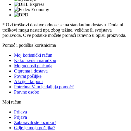
* Ovi troškovi dostave odnose se na standardnu ​​dostavu. Dodatni
troškovi mogu nastati npr. zbog težine, veličine ili svojstava
proizvoda. Ove podatke možete pronaći izravno u opisu proizvoda.
Pomoć i podrška korisnicima
Moj korisnički račun
Kako izvršiti narudžbu
Mogućnosti plaćanja
Otprema i dostava
Povrat pošiljke
Akcije i kuponi
Potrebna Vam je daljnja pomoć?
Pravne osobe
Moj račun
Prijava
Prijava
Zaboravili ste lozinku?
Gdje je moja pošiljka?