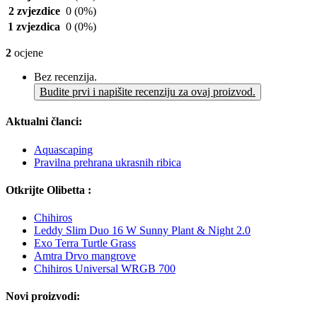
2 zvjezdice
0
(0%)
1 zvjezdica
0
(0%)
2
ocjene
Bez recenzija.
Budite prvi i napišite recenziju za ovaj proizvod.
Aktualni članci:
Aquascaping
Pravilna prehrana ukrasnih ribica
Otkrijte Olibetta :
Chihiros
Leddy Slim Duo 16 W Sunny Plant & Night 2.0
Exo Terra Turtle Grass
Amtra Drvo mangrove
Chihiros Universal WRGB 700
Novi proizvodi: