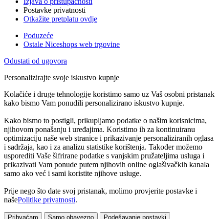
Izjava o pristupačnosti
Postavke privatnosti
Otkažite pretplatu ovdje
Poduzeće
Ostale Niceshops web trgovine
Odustati od ugovora
Personalizirajte svoje iskustvo kupnje
Kolačiće i druge tehnologije koristimo samo uz Vaš osobni pristanak
kako bismo Vam ponudili personalizirano iskustvo kupnje.
Kako bismo to postigli, prikupljamo podatke o našim korisnicima,
njihovom ponašanju i uređajima. Koristimo ih za kontinuiranu
optimizaciju naše web stranice i prikazivanje personaliziranih oglasa
i sadržaja, kao i za analizu statistike korištenja. Također možemo
usporediti Vaše šifrirane podatke s vanjskim pružateljima usluga i
prikazivati Vam ponude putem njihovih online oglašivačkih kanala
samo ako već i sami koristite njihove usluge.
Prije nego što date svoj pristanak, molimo provjerite postavke i
naše
Politike privatnosti
.
Prihvaćam
Samo obavezno
Podešavanje postavki