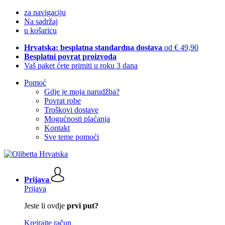
za navigaciju
Na sadržaj
u košaricu
Hrvatska: besplatna standardna dostava
od € 49,90
Besplatni povrat proizvoda
Vaš paket ćete primiti u roku 3 dana
Pomoć
Gdje je moja narudžba?
Povrat robe
Troškovi dostave
Mogućnosti plaćanja
Kontakt
Sve teme pomoći
Prijava
Prijava
Jeste li ovdje
prvi put?
Kreirajte račun