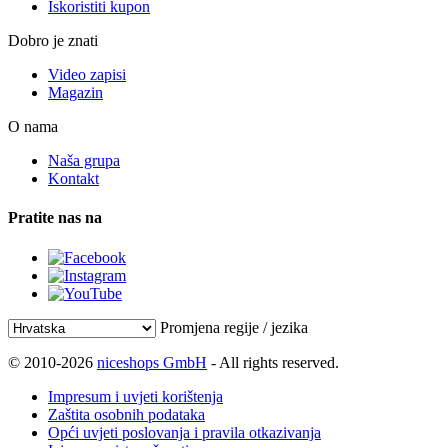
Iskoristiti kupon
Dobro je znati
Video zapisi
Magazin
O nama
Naša grupa
Kontakt
Pratite nas na
Promjena regije / jezika
© 2010-2026
niceshops GmbH
- All rights reserved.
Impresum i uvjeti korištenja
Zaštita osobnih podataka
Opći uvjeti poslovanja i pravila otkazivanja