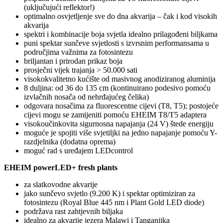
(uključujući reflektor!)
optimalno osvjetljenje sve do dna akvarija – čak i kod visokih
akvarija
spektri i kombinacije boja svjetla idealno prilagođeni biljkama
puni spektar sunčeve svjetlosti s izvrsnim performansama u
područjima važnima za fotosintezu
briljantan i prirodan prikaz boja
prosječni vijek trajanja > 50.000 sati
visokokvalitetno kućište od masivnog anodiziranog aluminija
8 duljina: od 36 do 135 cm (kontinuirano podesivo pomoću
izvlačnih nosača od nehrđajućeg čelika)
odgovara nosačima za fluorescentne cijevi (T8, T5); postojeće
cijevi mogu se zamijeniti pomoću EHEIM T8/T5 adaptera
visokoučinkovita sigurnosna napajanja (24 V) štede energiju
moguće je spojiti više svjetiljki na jedno napajanje pomoću Y-
razdjelnika (dodatna oprema)
moguć rad s uređajem LEDcontrol
EHEIM powerLED+ fresh plants
za slatkovodne akvarije
jako sunčevo svjetlo (9.200 K) i spektar optimiziran za
fotosintezu (Royal Blue 445 nm i Plant Gold LED diode)
podržava rast zahtjevnih biljaka
idealno za akvarije jezera Malawi i Tanganjika