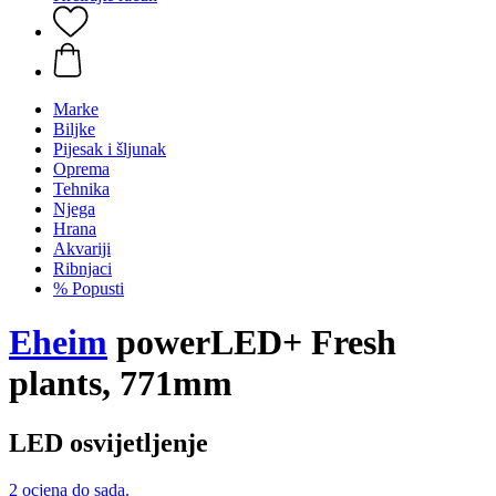
Marke
Biljke
Pijesak i šljunak
Oprema
Tehnika
Njega
Hrana
Akvariji
Ribnjaci
% Popusti
Eheim
powerLED+ Fresh
plants, 771mm
LED osvijetljenje
2 ocjena do sada.