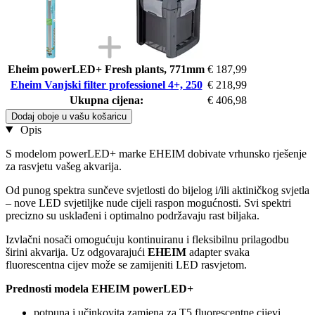
Eheim powerLED+ Fresh plants, 771mm
€ 187,99
Eheim Vanjski filter professionel 4+, 250
€ 218,99
Ukupna cijena:
€ 406,98
Dodaj oboje u vašu košaricu
Opis
S modelom powerLED+ marke EHEIM dobivate vrhunsko rješenje
za rasvjetu vašeg akvarija.
Od punog spektra sunčeve svjetlosti do bijelog i/ili aktiničkog svjetla
– nove LED svjetiljke nude cijeli raspon mogućnosti. Svi spektri
precizno su usklađeni i optimalno podržavaju rast biljaka.
Izvlačni nosači omogućuju kontinuiranu i fleksibilnu prilagodbu
širini akvarija. Uz odgovarajući
EHEIM
adapter svaka
fluorescentna cijev može se zamijeniti LED rasvjetom.
Prednosti modela EHEIM powerLED+
potpuna i učinkovita zamjena za T5 fluorescentne cijevi