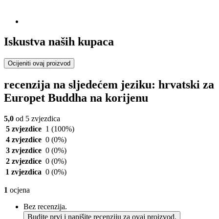
Iskustva naših kupaca
Ocijeniti ovaj proizvod
recenzija na sljedećem jeziku: hrvatski za
Europet Buddha na korijenu
5,0
od 5 zvjezdica
5 zvjezdice
1
(100%)
4 zvjezdice
0
(0%)
3 zvjezdice
0
(0%)
2 zvjezdice
0
(0%)
1 zvjezdica
0
(0%)
1
ocjena
Bez recenzija.
Budite prvi i napišite recenziju za ovaj proizvod.