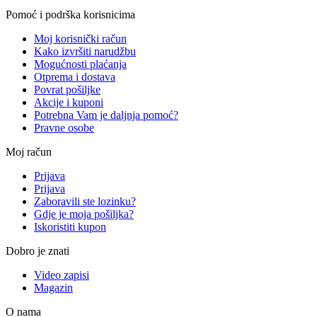
Pomoć i podrška korisnicima
Moj korisnički račun
Kako izvršiti narudžbu
Mogućnosti plaćanja
Otprema i dostava
Povrat pošiljke
Akcije i kuponi
Potrebna Vam je daljnja pomoć?
Pravne osobe
Moj račun
Prijava
Prijava
Zaboravili ste lozinku?
Gdje je moja pošiljka?
Iskoristiti kupon
Dobro je znati
Video zapisi
Magazin
O nama