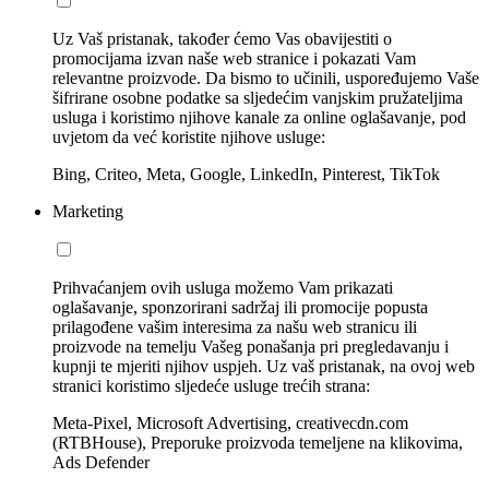
Uz Vaš pristanak, također ćemo Vas obavijestiti o
promocijama izvan naše web stranice i pokazati Vam
relevantne proizvode. Da bismo to učinili, uspoređujemo Vaše
šifrirane osobne podatke sa sljedećim vanjskim pružateljima
usluga i koristimo njihove kanale za online oglašavanje, pod
uvjetom da već koristite njihove usluge:
Bing, Criteo, Meta, Google, LinkedIn, Pinterest, TikTok
Marketing
Prihvaćanjem ovih usluga možemo Vam prikazati
oglašavanje, sponzorirani sadržaj ili promocije popusta
prilagođene vašim interesima za našu web stranicu ili
proizvode na temelju Vašeg ponašanja pri pregledavanju i
kupnji te mjeriti njihov uspjeh. Uz vaš pristanak, na ovoj web
stranici koristimo sljedeće usluge trećih strana:
Meta-Pixel, Microsoft Advertising, creativecdn.com
(RTBHouse), Preporuke proizvoda temeljene na klikovima,
Ads Defender