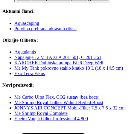
Aktualni članci:
Aquascaping
Pravilna prehrana ukrasnih ribica
Otkrijte Olibetta :
Aquatlantis
Napajanje 12 V 3 A za A 201-501, C 201-361
KÄRCHER Dubinska pumpa BP 6 Deep Well
Me My Tank pokrovno staklo kratko 10 L (18 x 14,5 cm)
Exo Terra Fikus
Novi proizvodi:
Me Carbo Ultra Flex, CO2 sustav (bez boce)
Me Shrimp Royal Lollies Walnut Herbal Boost
JONNYS AIR CONCEPT Mobil-Filter 7,5 x 7,5 x 32 cm
Me Shrimp Royal Complete
Eheim Vanjski filter Professional 4 800