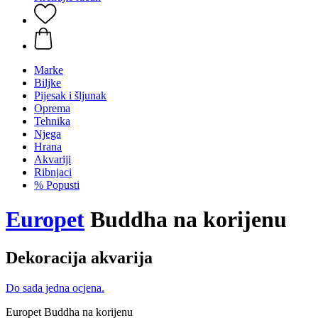
Marke
Biljke
Pijesak i šljunak
Oprema
Tehnika
Njega
Hrana
Akvariji
Ribnjaci
% Popusti
Europet
Buddha na korijenu
Dekoracija akvarija
Do sada jedna ocjena.
Europet Buddha na korijenu