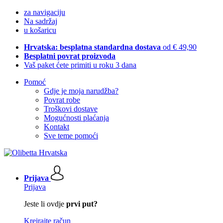
za navigaciju
Na sadržaj
u košaricu
Hrvatska: besplatna standardna dostava
od € 49,90
Besplatni povrat proizvoda
Vaš paket ćete primiti u roku 3 dana
Pomoć
Gdje je moja narudžba?
Povrat robe
Troškovi dostave
Mogućnosti plaćanja
Kontakt
Sve teme pomoći
Prijava
Prijava
Jeste li ovdje
prvi put?
Kreirajte račun