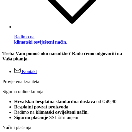
Radimo na
klimatski osviješteni način
.
Treba Vam pomoć oko narudžbe? Rado ćemo odgovoriti na
Vaša pitanja.
Kontakt
Provjerena kvaliteta
Sigurna online kupnja
Hrvatska: besplatna standardna dostava
od € 49,90
Besplatni povrat proizvoda
Radimo na
klimatski osviješteni način
.
Sigurno plaćanje
SSL šifriranjem
Načini plaćanja