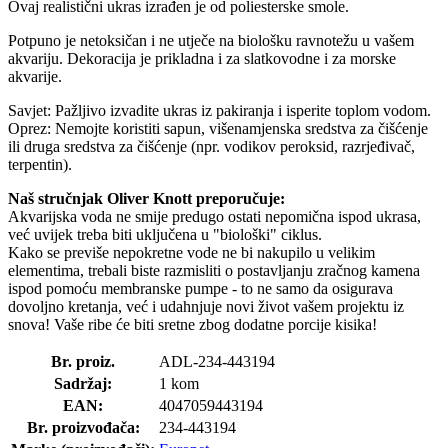
Ovaj realistični ukras izrađen je od poliesterske smole.
Potpuno je netoksičan i ne utječe na biološku ravnotežu u vašem
akvariju. Dekoracija je prikladna i za slatkovodne i za morske
akvarije.
Savjet: Pažljivo izvadite ukras iz pakiranja i isperite toplom vodom.
Oprez: Nemojte koristiti sapun, višenamjenska sredstva za čišćenje
ili druga sredstva za čišćenje (npr. vodikov peroksid, razrjeđivač,
terpentin).
Naš stručnjak Oliver Knott preporučuje:
Akvarijska voda ne smije predugo ostati nepomična ispod ukrasa,
već uvijek treba biti uključena u "biološki" ciklus.
Kako se previše nepokretne vode ne bi nakupilo u velikim
elementima, trebali biste razmisliti o postavljanju zračnog kamena
ispod pomoću membranske pumpe - to ne samo da osigurava
dovoljno kretanja, već i udahnjuje novi život vašem projektu iz
snova! Vaše ribe će biti sretne zbog dodatne porcije kisika!
Br. proiz.
ADL-234-443194
Sadržaj:
1 kom
EAN:
4047059443194
Br. proizvođača:
234-443194