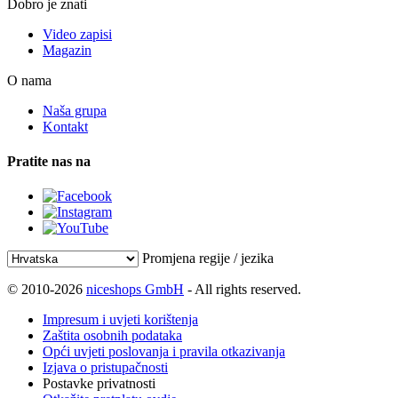
Dobro je znati
Video zapisi
Magazin
O nama
Naša grupa
Kontakt
Pratite nas na
Promjena regije / jezika
© 2010-2026
niceshops GmbH
- All rights reserved.
Impresum i uvjeti korištenja
Zaštita osobnih podataka
Opći uvjeti poslovanja i pravila otkazivanja
Izjava o pristupačnosti
Postavke privatnosti