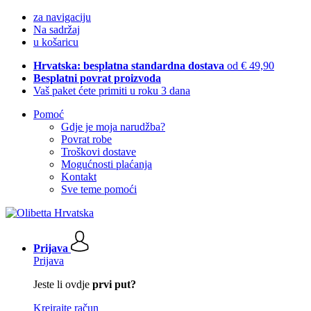
za navigaciju
Na sadržaj
u košaricu
Hrvatska: besplatna standardna dostava
od € 49,90
Besplatni povrat proizvoda
Vaš paket ćete primiti u roku 3 dana
Pomoć
Gdje je moja narudžba?
Povrat robe
Troškovi dostave
Mogućnosti plaćanja
Kontakt
Sve teme pomoći
Prijava
Prijava
Jeste li ovdje
prvi put?
Kreirajte račun