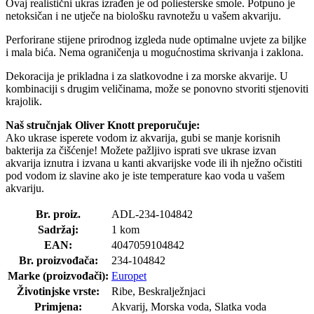
Ovaj realistični ukras izrađen je od poliesterske smole. Potpuno je
netoksičan i ne utječe na biološku ravnotežu u vašem akvariju.
Perforirane stijene prirodnog izgleda nude optimalne uvjete za biljke
i mala bića. Nema ograničenja u mogućnostima skrivanja i zaklona.
Dekoracija je prikladna i za slatkovodne i za morske akvarije. U
kombinaciji s drugim veličinama, može se ponovno stvoriti stjenoviti
krajolik.
Naš stručnjak Oliver Knott preporučuje:
Ako ukrase isperete vodom iz akvarija, gubi se manje korisnih
bakterija za čišćenje! Možete pažljivo isprati sve ukrase izvan
akvarija iznutra i izvana u kanti akvarijske vode ili ih nježno očistiti
pod vodom iz slavine ako je iste temperature kao voda u vašem
akvariju.
Br. proiz.
ADL-234-104842
Sadržaj:
1 kom
EAN:
4047059104842
Br. proizvođača:
234-104842
Marke (proizvođači):
Europet
Životinjske vrste:
Ribe, Beskralježnjaci
Primjena:
Akvarij, Morska voda, Slatka voda