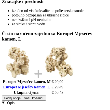
Značajke i prednosti
izrađen od visokokvalitetne poliesterske smole
potpuno bezopasan za ukrasne ribice
netoksičan i pH neutralan
za slatku i slanu vodu
Često naručeno zajedno sa Europet Mjesečev
kamen, L
Europet Mjesečev kamen, M
€ 20,99
Europet Mjesečev kamen, L
€ 29,49
Ukupna cijena:
€ 50,48
Dodaj oboje u vašu košaricu
Opis