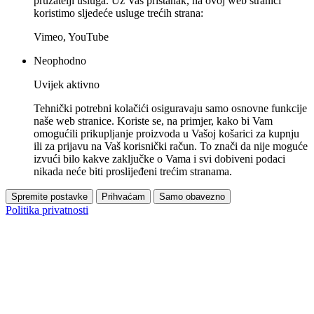
pružatelji usluga. Uz Vaš pristanak, na ovoj web stranici
koristimo sljedeće usluge trećih strana:
Vimeo, YouTube
Neophodno
Uvijek aktivno
Tehnički potrebni kolačići osiguravaju samo osnovne funkcije
naše web stranice. Koriste se, na primjer, kako bi Vam
omogućili prikupljanje proizvoda u Vašoj košarici za kupnju
ili za prijavu na Vaš korisnički račun. To znači da nije moguće
izvući bilo kakve zaključke o Vama i svi dobiveni podaci
nikada neće biti proslijeđeni trećim stranama.
Spremite postavke
Prihvaćam
Samo obavezno
Politika privatnosti