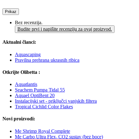
Prikaz
Bez recenzija.
Budite prvi i napišite recenziju za ovaj proizvod.
Aktualni članci:
Aquascaping
Pravilna prehrana ukrasnih ribica
Otkrijte Olibetta :
Aquatlantis
Seachem Pumpa Tidal 55
Aquael OptiBent 20
Instalacijski set - priključci vanjskih filtera
Tropical Cichlid Color Flakes
Novi proizvodi:
Me Shrimp Royal Complete
Me Carbo Ultra Flex, CO2 sustav (bez boce)