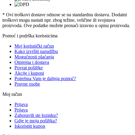
* Ovi troškovi dostave odnose se na standardnu ​​dostavu. Dodatni
troškovi mogu nastati npr. zbog težine, veličine ili svojstava
proizvoda. Ove podatke možete pronaći izravno u opisu proizvoda.
Pomoć i podrška korisnicima
Moj korisnički račun
Kako izvršiti narudžbu
Mogućnosti plaćanja
Otprema i dostava
Povrat pošiljke
Akcije i kuponi
Potrebna Vam je daljnja pomoć?
Pravne osobe
Moj račun
Prijava
Prijava
Zaboravili ste lozinku?
Gdje je moja pošiljka?
Iskoristiti kupon