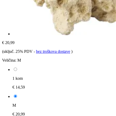
€ 20,99
(uključ. 25% PDV
-
bez troškova dostave
)
Veličina:
M
1 kom
€ 14,59
M
€ 20,99