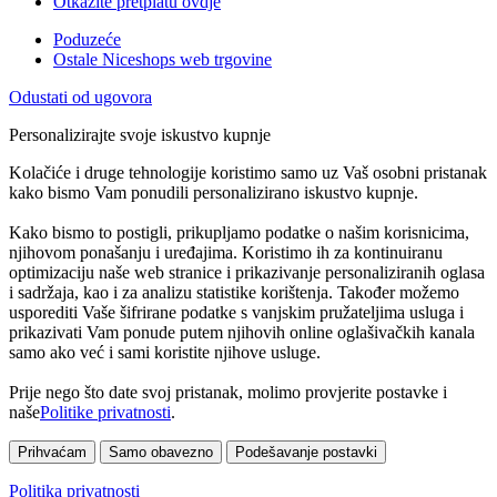
Otkažite pretplatu ovdje
Poduzeće
Ostale Niceshops web trgovine
Odustati od ugovora
Personalizirajte svoje iskustvo kupnje
Kolačiće i druge tehnologije koristimo samo uz Vaš osobni pristanak
kako bismo Vam ponudili personalizirano iskustvo kupnje.
Kako bismo to postigli, prikupljamo podatke o našim korisnicima,
njihovom ponašanju i uređajima. Koristimo ih za kontinuiranu
optimizaciju naše web stranice i prikazivanje personaliziranih oglasa
i sadržaja, kao i za analizu statistike korištenja. Također možemo
usporediti Vaše šifrirane podatke s vanjskim pružateljima usluga i
prikazivati Vam ponude putem njihovih online oglašivačkih kanala
samo ako već i sami koristite njihove usluge.
Prije nego što date svoj pristanak, molimo provjerite postavke i
naše
Politike privatnosti
.
Prihvaćam
Samo obavezno
Podešavanje postavki
Politika privatnosti