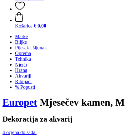
Košarica
€ 0,00
Marke
Biljke
Pijesak i šljunak
Oprema
Tehnika
Njega
Hrana
Akvariji
Ribnjaci
% Popusti
Europet
Mjesečev kamen, M
Dekoracija za akvarij
4 ocjena do sada.