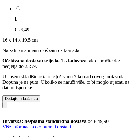
L
€ 29,49
16 x 14 x 19,5 cm
Na zalihama imamo još samo 7 komada.
Očekivana dostava: srijeda, 12. kolovoza
, ako naručite do:
nedjelja do 23:59
.
U našem skladištu ostalo je još samo 7 komada ovog proizvoda.
Dopuna je na putu! Ukoliko se naruči više, to bi moglo utjecati na
datum isporuke.
Dodajte u košaricu
Hrvatska: besplatna standardna dostava
od € 49,90
Više informacija o otpremi i dostavi