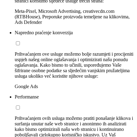
stranici koristimo sljedeće usluge trećih strana:
Meta-Pixel, Microsoft Advertising, creativecdn.com
(RTBHouse), Preporuke proizvoda temeljene na klikovima,
Ads Defender
Napredno praćenje konverzija
Prihvaćanjem ove usluge možemo bolje razumjeti i procijeniti
uspjeh našeg online oglašavanja i optimizirati našu ponudu
oglašavanja. Kako bismo to učinili, uspoređujemo Vaše
šifrirane osobne podatke sa sljedećim vanjskim pružateljima
usluga ukoliko već koristite njihove usluge:
Google Ads
Performanse
Prihvaćanjem ovih usluga možemo pratiti ponašanje klikova i
surfanja unutar naše web stranice i anonimno ih analizirati
kako bismo optimizirali našu web stranicu i kontinuirano
poboljšavali cjelokupno korisničko iskustvo. Uz Vaš