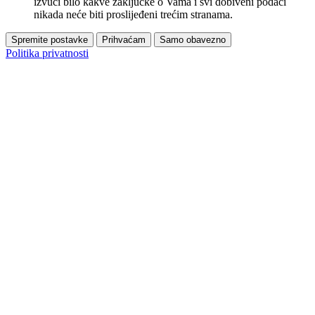
izvući bilo kakve zaključke o Vama i svi dobiveni podaci
nikada neće biti proslijeđeni trećim stranama.
Spremite postavke
Prihvaćam
Samo obavezno
Politika privatnosti