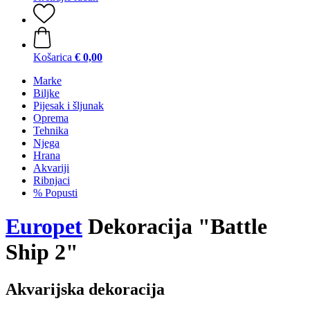
Košarica
€ 0,00
Marke
Biljke
Pijesak i šljunak
Oprema
Tehnika
Njega
Hrana
Akvariji
Ribnjaci
% Popusti
Europet
Dekoracija "Battle
Ship 2"
Akvarijska dekoracija