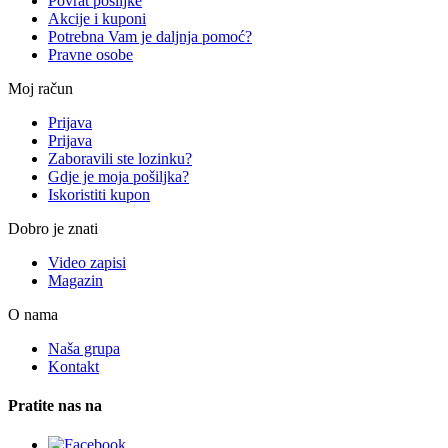
Povrat pošiljke
Akcije i kuponi
Potrebna Vam je daljnja pomoć?
Pravne osobe
Moj račun
Prijava
Prijava
Zaboravili ste lozinku?
Gdje je moja pošiljka?
Iskoristiti kupon
Dobro je znati
Video zapisi
Magazin
O nama
Naša grupa
Kontakt
Pratite nas na