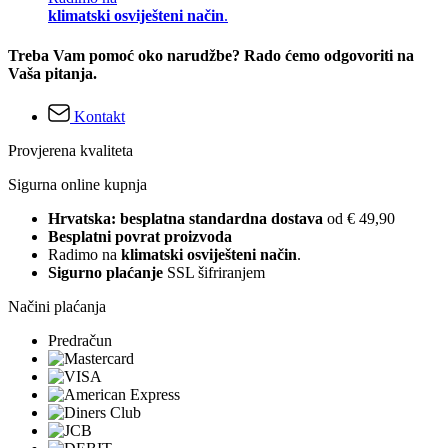
klimatski osviješteni način
.
Treba Vam pomoć oko narudžbe? Rado ćemo odgovoriti na
Vaša pitanja.
Kontakt
Provjerena kvaliteta
Sigurna online kupnja
Hrvatska: besplatna standardna dostava
od € 49,90
Besplatni povrat proizvoda
Radimo na
klimatski osviješteni način
.
Sigurno plaćanje
SSL šifriranjem
Načini plaćanja
Predračun