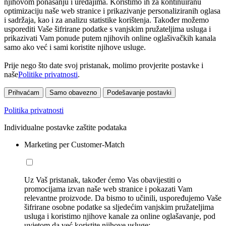
njihovom ponašanju i uređajima. Koristimo ih za kontinuiranu
optimizaciju naše web stranice i prikazivanje personaliziranih oglasa
i sadržaja, kao i za analizu statistike korištenja. Također možemo
usporediti Vaše šifrirane podatke s vanjskim pružateljima usluga i
prikazivati Vam ponude putem njihovih online oglašivačkih kanala
samo ako već i sami koristite njihove usluge.
Prije nego što date svoj pristanak, molimo provjerite postavke i
naše
Politike privatnosti
.
Prihvaćam
Samo obavezno
Podešavanje postavki
Politika privatnosti
Individualne postavke zaštite podataka
Marketing per Customer-Match
Uz Vaš pristanak, također ćemo Vas obavijestiti o
promocijama izvan naše web stranice i pokazati Vam
relevantne proizvode. Da bismo to učinili, uspoređujemo Vaše
šifrirane osobne podatke sa sljedećim vanjskim pružateljima
usluga i koristimo njihove kanale za online oglašavanje, pod
uvjetom da već koristite njihove usluge: