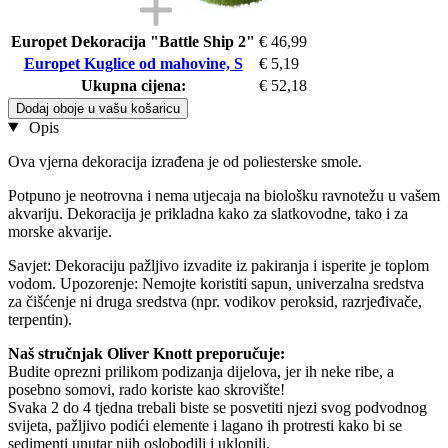
Europet Dekoracija "Battle Ship 2"
€ 46,99
Europet Kuglice od mahovine, S
€ 5,19
Ukupna cijena:
€ 52,18
Dodaj oboje u vašu košaricu
Opis
Ova vjerna dekoracija izrađena je od poliesterske smole.
Potpuno je neotrovna i nema utjecaja na biološku ravnotežu u vašem
akvariju. Dekoracija je prikladna kako za slatkovodne, tako i za
morske akvarije.
Savjet: Dekoraciju pažljivo izvadite iz pakiranja i isperite je toplom
vodom. Upozorenje: Nemojte koristiti sapun, univerzalna sredstva
za čišćenje ni druga sredstva (npr. vodikov peroksid, razrjeđivače,
terpentin).
Naš stručnjak Oliver Knott preporučuje:
Budite oprezni prilikom podizanja dijelova, jer ih neke ribe, a
posebno somovi, rado koriste kao skrovište!
Svaka 2 do 4 tjedna trebali biste se posvetiti njezi svog podvodnog
svijeta, pažljivo podići elemente i lagano ih protresti kako bi se
sedimenti unutar njih oslobodili i uklonili.