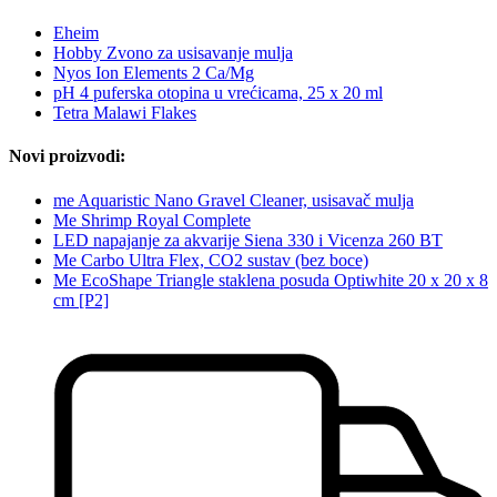
Eheim
Hobby Zvono za usisavanje mulja
Nyos Ion Elements 2 Ca/Mg
pH 4 puferska otopina u vrećicama, 25 x 20 ml
Tetra Malawi Flakes
Novi proizvodi:
me Aquaristic Nano Gravel Cleaner, usisavač mulja
Me Shrimp Royal Complete
LED napajanje za akvarije Siena 330 i Vicenza 260 BT
Me Carbo Ultra Flex, CO2 sustav (bez boce)
Me EcoShape Triangle staklena posuda Optiwhite 20 x 20 x 8
cm [P2]