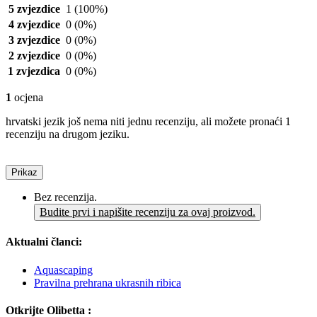
5 zvjezdice
1
(100%)
4 zvjezdice
0
(0%)
3 zvjezdice
0
(0%)
2 zvjezdice
0
(0%)
1 zvjezdica
0
(0%)
1
ocjena
hrvatski jezik još nema niti jednu recenziju, ali možete pronaći 1
recenziju na drugom jeziku.
Prikaz
Bez recenzija.
Budite prvi i napišite recenziju za ovaj proizvod.
Aktualni članci:
Aquascaping
Pravilna prehrana ukrasnih ribica
Otkrijte Olibetta :