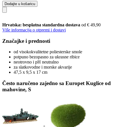
Dodajte u košaricu
Hrvatska: besplatna standardna dostava
od € 49,90
Više informacija o otpremi i dostavi
Značajke i prednosti
od visokokvalitetne poliesterske smole
potpuno bezopasno za ukrasne ribice
neotrovno i pH neutralno
za slatkovodne i morske akvarije
47,5 x 9,5 x 17 cm
Često naručeno zajedno sa Europet Kuglice od
mahovine, S