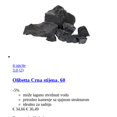
4 opcije
3.0 (2)
Olibetta
Crna stijena, 60
-5%
može lagano stvrdnuti vodu
prirodno kamenje sa sjajnom strukturom
idealno za sadnju
€ 34,66
€ 36,49