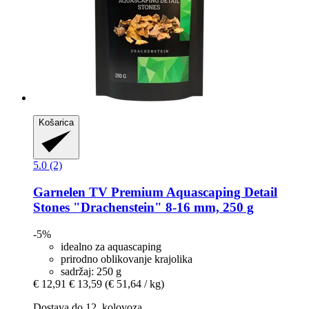
Košarica
5.0 (2)
Garnelen TV
Premium Aquascaping Detail
Stones "Drachenstein" 8-​16 mm, 250 g
-5%
idealno za aquascaping
prirodno oblikovanje krajolika
sadržaj: 250 g
€ 12,91
€ 13,59
(€ 51,64 / kg)
Dostava do 12. kolovoza