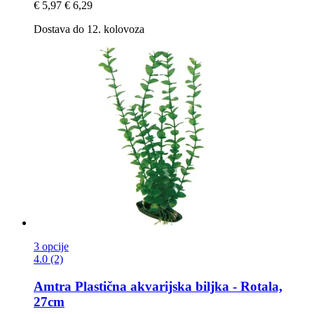
€ 5,97
€ 6,29
Dostava do 12. kolovoza
3 opcije
4.0 (2)
Amtra
Plastična akvarijska biljka -​ Rotala,
27cm