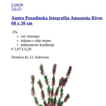
2 opcije
5.0 (2)
Amtra
Pozadinska fotografija Amazonia River,
60 x 30 cm
-5%
već izrezano
tiskano s obje strane
jednostavno korištenje
€ 5,97
€ 6,29
Dostava do 12. kolovoza