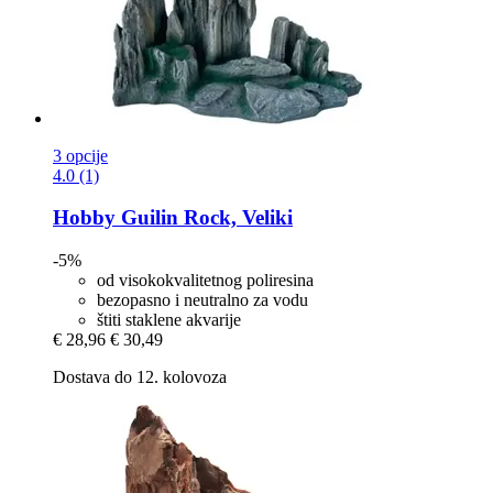
3 opcije
4.0 (1)
Hobby
Guilin Rock, Veliki
-5%
od visokokvalitetnog poliresina
bezopasno i neutralno za vodu
štiti staklene akvarije
€ 28,96
€ 30,49
Dostava do 12. kolovoza