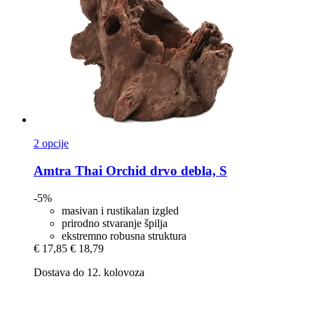
2 opcije
Amtra
Thai Orchid drvo debla, S
-5%
masivan i rustikalan izgled
prirodno stvaranje špilja
ekstremno robusna struktura
€ 17,85
€ 18,79
Dostava do 12. kolovoza