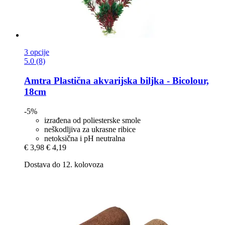
3 opcije
5.0 (8)
Amtra
Plastična akvarijska biljka -​ Bicolour,
18cm
-5%
izrađena od poliesterske smole
neškodljiva za ukrasne ribice
netoksična i pH neutralna
€ 3,98
€ 4,19
Dostava do 12. kolovoza