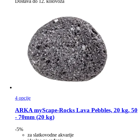
Dostava do 12. kolovoza
4 opcije
ARKA
myScape-​Rocks Lava Pebbles, 20 kg, 50
-​ 70mm (20 kg)
-5%
za slatkovodne akvarije