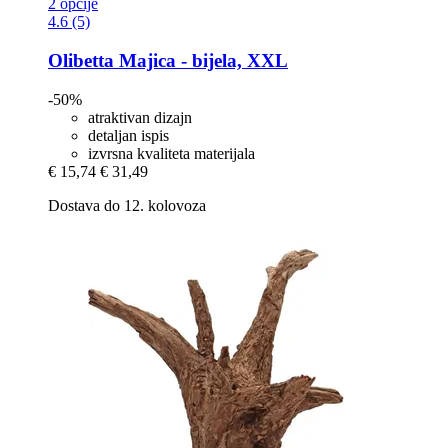
2 opcije
4.6 (5)
Olibetta
Majica -​ bijela, XXL
-50%
atraktivan dizajn
detaljan ispis
izvrsna kvaliteta materijala
€ 15,74
€ 31,49
Dostava do 12. kolovoza