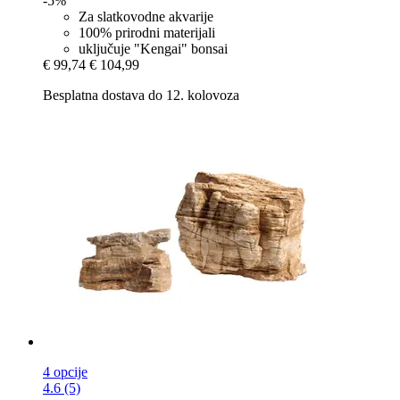
-5%
Za slatkovodne akvarije
100% prirodni materijali
uključuje "Kengai" bonsai
€ 99,74
€ 104,99
Besplatna dostava do 12. kolovoza
4 opcije
4.6 (5)