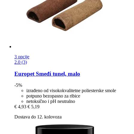
3 opcije
2.0 (3)
Europet
Smeđi tunel, malo
-5%
izrađeno od visokokvalitetne poliesterske smole
potpuno bezopasno za ribice
netoksično i pH neutralno
€ 4,93
€ 5,19
Dostava do 12. kolovoza