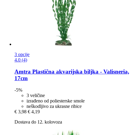
3 opcije
4.0 (4)
Amtra
Plastična akvarijska biljka -​ Valisneria,
17cm
-5%
3 veličine
izrađeno od poliesterske smole
neškodljivo za ukrasne ribice
€ 3,98
€ 4,19
Dostava do 12. kolovoza