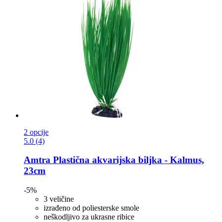
2 opcije
5.0 (4)
Amtra
Plastična akvarijska biljka -​ Kalmus,
23cm
-5%
3 veličine
izrađeno od poliesterske smole
neškodljivo za ukrasne ribice