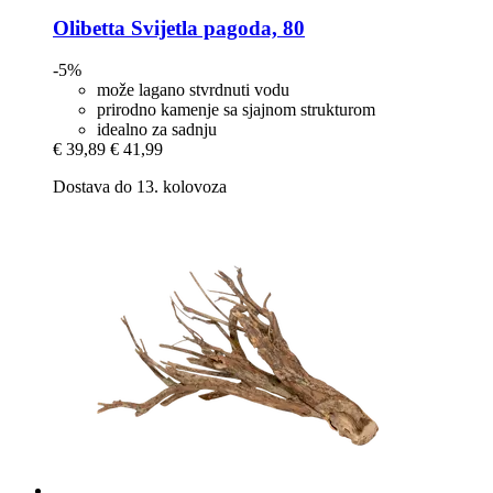
Olibetta
Svijetla pagoda, 80
-5%
može lagano stvrdnuti vodu
prirodno kamenje sa sjajnom strukturom
idealno za sadnju
€ 39,89
€ 41,99
Dostava do 13. kolovoza