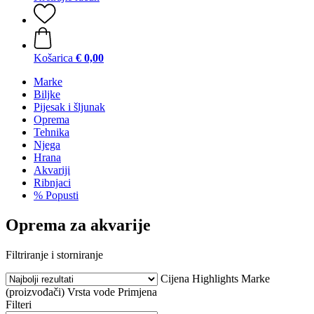
Košarica
€ 0,00
Marke
Biljke
Pijesak i šljunak
Oprema
Tehnika
Njega
Hrana
Akvariji
Ribnjaci
% Popusti
Oprema za akvarije
Filtriranje i storniranje
Cijena
Highlights
Marke
(proizvođači)
Vrsta vode
Primjena
Filteri