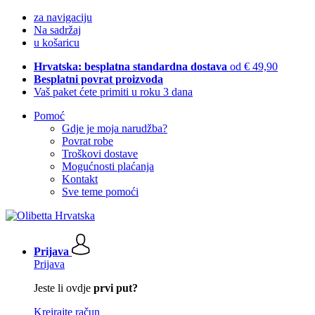
za navigaciju
Na sadržaj
u košaricu
Hrvatska: besplatna standardna dostava
od € 49,90
Besplatni povrat proizvoda
Vaš paket ćete primiti u roku 3 dana
Pomoć
Gdje je moja narudžba?
Povrat robe
Troškovi dostave
Mogućnosti plaćanja
Kontakt
Sve teme pomoći
Prijava
Prijava
Jeste li ovdje
prvi put?
Kreirajte račun