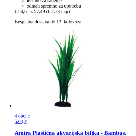
idealno za sađenje
odmah spremno za upotrebu
€ 54,61
€ 57,49
(€ 2,73 / kg)
Besplatna dostava do 13. kolovoza
4 opcije
5.0 (3)
Amtra
Plastična akvarijska biljka -​ Bambus,