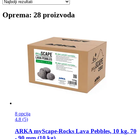
Oprema: 28 proizvoda
8 opcija
4.8 (5)
ARKA
myScape-​Rocks Lava Pebbles, 10 kg, 70
-​ 90 mm (10 kg)