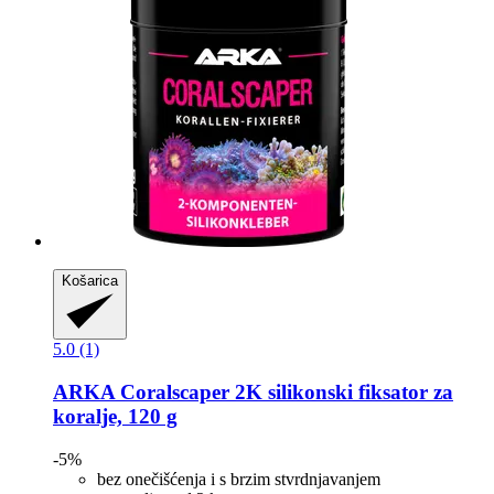
Košarica
5.0 (1)
ARKA
Coralscaper 2K silikonski fiksator za
koralje, 120 g
-5%
bez onečišćenja i s brzim stvrdnjavanjem