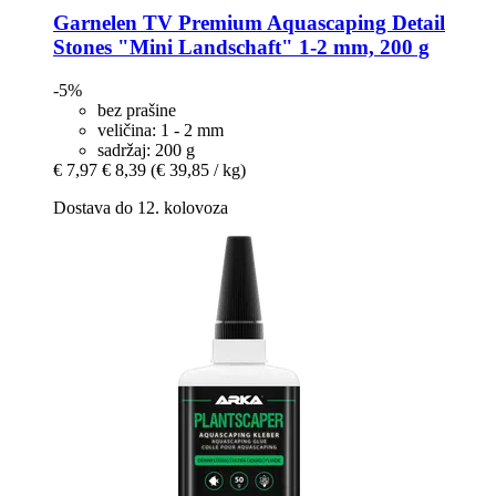
Garnelen TV
Premium Aquascaping Detail
Stones "Mini Landschaft" 1-​2 mm, 200 g
-5%
bez prašine
veličina: 1 - 2 mm
sadržaj: 200 g
€ 7,97
€ 8,39
(€ 39,85 / kg)
Dostava do 12. kolovoza