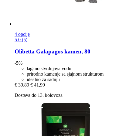
4 opcije
5.0 (5)
Olibetta
Galapagos kamen, 80
-5%
lagano stvrdnjava vodu
prirodno kamenje sa sjajnom strukturom
idealno za sadnju
€ 39,89
€ 41,99
Dostava do 13. kolovoza