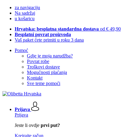
za navigaciju
Na sadržaj
u košaricu
Hrvatska: besplatna standardna dostava
od € 49,90
Besplatni povrat proizvoda
Vaš paket ćete primiti u roku 3 dana
Pomoć
Gdje je moja narudžba?
Povrat robe
Troškovi dostave
Mogućnosti plaćanja
Kontakt
Sve teme pomoći
Prijava
Prijava
Jeste li ovdje
prvi put?
Kreirajte račun