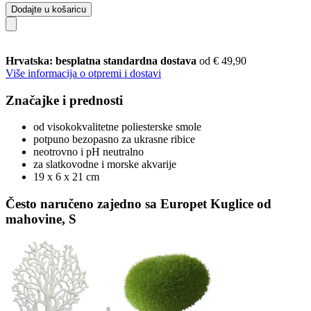
Dodajte u košaricu
Hrvatska: besplatna standardna dostava
od € 49,90
Više informacija o otpremi i dostavi
Značajke i prednosti
od visokokvalitetne poliesterske smole
potpuno bezopasno za ukrasne ribice
neotrovno i pH neutralno
za slatkovodne i morske akvarije
19 x 6 x 21 cm
Često naručeno zajedno sa Europet Kuglice od
mahovine, S