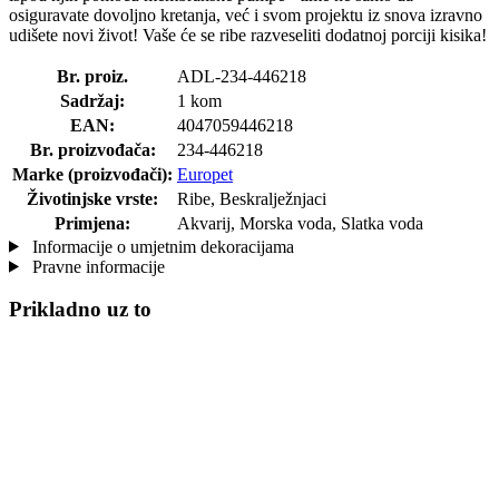
osiguravate dovoljno kretanja, već i svom projektu iz snova izravno
udišete novi život! Vaše će se ribe razveseliti dodatnoj porciji kisika!
Br. proiz.
ADL-234-446218
Sadržaj:
1 kom
EAN:
4047059446218
Br. proizvođača:
234-446218
Marke (proizvođači):
Europet
Životinjske vrste:
Ribe, Beskralježnjaci
Primjena:
Akvarij, Morska voda, Slatka voda
Informacije o umjetnim dekoracijama
Pravne informacije
Prikladno uz to