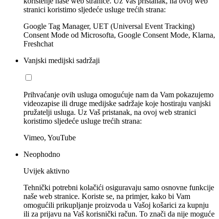
korištenje naše web stranice. Uz Vaš pristanak, na ovoj web
stranici koristimo sljedeće usluge trećih strana:
Google Tag Manager, UET (Universal Event Tracking)
Consent Mode od Microsofta, Google Consent Mode, Klarna,
Freshchat
Vanjski medijski sadržaji
Prihvaćanje ovih usluga omogućuje nam da Vam pokazujemo
videozapise ili druge medijske sadržaje koje hostiraju vanjski
pružatelji usluga. Uz Vaš pristanak, na ovoj web stranici
koristimo sljedeće usluge trećih strana:
Vimeo, YouTube
Neophodno
Uvijek aktivno
Tehnički potrebni kolačići osiguravaju samo osnovne funkcije
naše web stranice. Koriste se, na primjer, kako bi Vam
omogućili prikupljanje proizvoda u Vašoj košarici za kupnju
ili za prijavu na Vaš korisnički račun. To znači da nije moguće