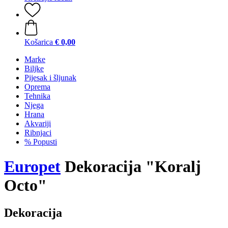
Košarica
€ 0,00
Marke
Biljke
Pijesak i šljunak
Oprema
Tehnika
Njega
Hrana
Akvariji
Ribnjaci
% Popusti
Europet
Dekoracija "Koralj
Octo"
Dekoracija