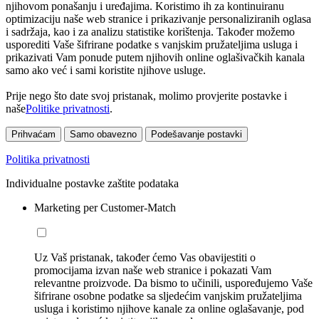
njihovom ponašanju i uređajima. Koristimo ih za kontinuiranu
optimizaciju naše web stranice i prikazivanje personaliziranih oglasa
i sadržaja, kao i za analizu statistike korištenja. Također možemo
usporediti Vaše šifrirane podatke s vanjskim pružateljima usluga i
prikazivati Vam ponude putem njihovih online oglašivačkih kanala
samo ako već i sami koristite njihove usluge.
Prije nego što date svoj pristanak, molimo provjerite postavke i
naše
Politike privatnosti
.
Prihvaćam
Samo obavezno
Podešavanje postavki
Politika privatnosti
Individualne postavke zaštite podataka
Marketing per Customer-Match
Uz Vaš pristanak, također ćemo Vas obavijestiti o
promocijama izvan naše web stranice i pokazati Vam
relevantne proizvode. Da bismo to učinili, uspoređujemo Vaše
šifrirane osobne podatke sa sljedećim vanjskim pružateljima
usluga i koristimo njihove kanale za online oglašavanje, pod