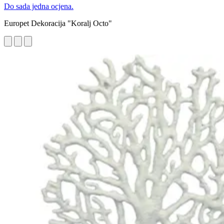
Do sada jedna ocjena.
Europet Dekoracija "Koralj Octo"