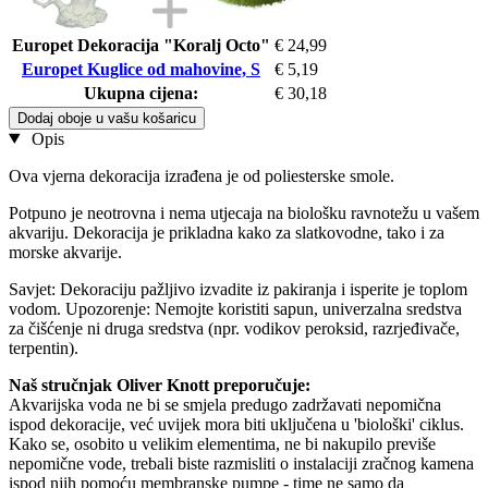
Europet Dekoracija "Koralj Octo"
€ 24,99
Europet Kuglice od mahovine, S
€ 5,19
Ukupna cijena:
€ 30,18
Dodaj oboje u vašu košaricu
Opis
Ova vjerna dekoracija izrađena je od poliesterske smole.
Potpuno je neotrovna i nema utjecaja na biološku ravnotežu u vašem
akvariju. Dekoracija je prikladna kako za slatkovodne, tako i za
morske akvarije.
Savjet: Dekoraciju pažljivo izvadite iz pakiranja i isperite je toplom
vodom. Upozorenje: Nemojte koristiti sapun, univerzalna sredstva
za čišćenje ni druga sredstva (npr. vodikov peroksid, razrjeđivače,
terpentin).
Naš stručnjak Oliver Knott preporučuje:
Akvarijska voda ne bi se smjela predugo zadržavati nepomična
ispod dekoracije, već uvijek mora biti uključena u 'biološki' ciklus.
Kako se, osobito u velikim elementima, ne bi nakupilo previše
nepomične vode, trebali biste razmisliti o instalaciji zračnog kamena
ispod njih pomoću membranske pumpe - time ne samo da