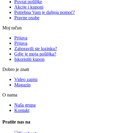
Povrat pošiljke
Akcije i kuponi
Potrebna Vam je daljnja pomoć?
Pravne osobe
Moj račun
Prijava
Prijava
Zaboravili ste lozinku?
Gdje je moja pošiljka?
Iskoristiti kupon
Dobro je znati
Video zapisi
Magazin
O nama
Naša grupa
Kontakt
Pratite nas na