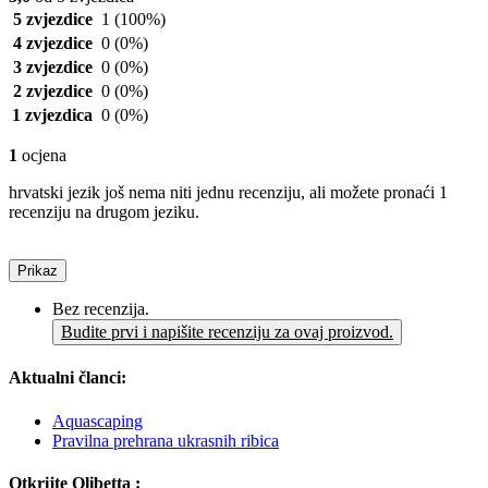
5 zvjezdice
1
(100%)
4 zvjezdice
0
(0%)
3 zvjezdice
0
(0%)
2 zvjezdice
0
(0%)
1 zvjezdica
0
(0%)
1
ocjena
hrvatski jezik još nema niti jednu recenziju, ali možete pronaći 1
recenziju na drugom jeziku.
Prikaz
Bez recenzija.
Budite prvi i napišite recenziju za ovaj proizvod.
Aktualni članci:
Aquascaping
Pravilna prehrana ukrasnih ribica
Otkrijte Olibetta :