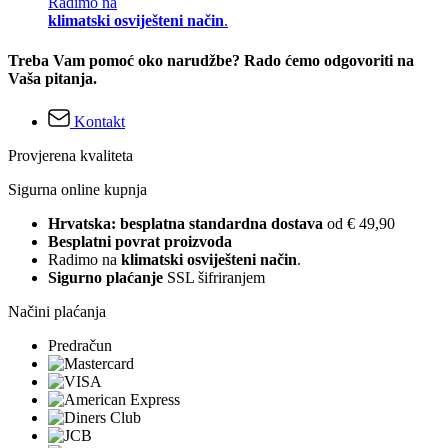
Radimo na
klimatski osviješteni način
.
Treba Vam pomoć oko narudžbe? Rado ćemo odgovoriti na
Vaša pitanja.
Kontakt
Provjerena kvaliteta
Sigurna online kupnja
Hrvatska: besplatna standardna dostava
od € 49,90
Besplatni povrat proizvoda
Radimo na
klimatski osviješteni način
.
Sigurno plaćanje
SSL šifriranjem
Načini plaćanja
Predračun