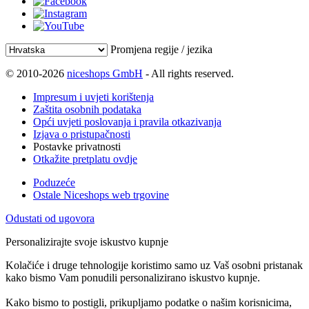
Promjena regije / jezika
© 2010-2026
niceshops GmbH
- All rights reserved.
Impresum i uvjeti korištenja
Zaštita osobnih podataka
Opći uvjeti poslovanja i pravila otkazivanja
Izjava o pristupačnosti
Postavke privatnosti
Otkažite pretplatu ovdje
Poduzeće
Ostale Niceshops web trgovine
Odustati od ugovora
Personalizirajte svoje iskustvo kupnje
Kolačiće i druge tehnologije koristimo samo uz Vaš osobni pristanak
kako bismo Vam ponudili personalizirano iskustvo kupnje.
Kako bismo to postigli, prikupljamo podatke o našim korisnicima,