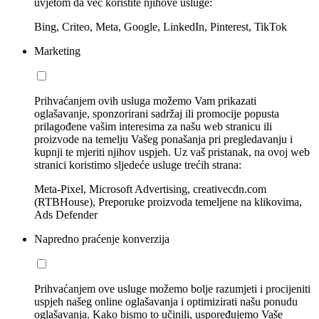
uvjetom da već koristite njihove usluge:
Bing, Criteo, Meta, Google, LinkedIn, Pinterest, TikTok
Marketing
Prihvaćanjem ovih usluga možemo Vam prikazati
oglašavanje, sponzorirani sadržaj ili promocije popusta
prilagođene vašim interesima za našu web stranicu ili
proizvode na temelju Vašeg ponašanja pri pregledavanju i
kupnji te mjeriti njihov uspjeh. Uz vaš pristanak, na ovoj web
stranici koristimo sljedeće usluge trećih strana:
Meta-Pixel, Microsoft Advertising, creativecdn.com
(RTBHouse), Preporuke proizvoda temeljene na klikovima,
Ads Defender
Napredno praćenje konverzija
Prihvaćanjem ove usluge možemo bolje razumjeti i procijeniti
uspjeh našeg online oglašavanja i optimizirati našu ponudu
oglašavanja. Kako bismo to učinili, uspoređujemo Vaše