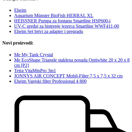
Eheim
Aquarium Münster BioFish HERBAL XL
HEISSNER Pumpa za fontanu Smartline HSP600-i
UV-C uređaj za bistrenje jezerca Smartline WWF411-00
Eheim Set brtvi za adapter i pregradu
Novi proizvodi:
Me My Tank Crystal
Me EcoShape Triangle staklena posuda Optiwhite 20 x 20 x 8
cm [P2]
Tetra VitaMinPro 3in1
JONNYS AIR CONCEPT Mobil-Filter 7,5 x 7,5 x 32 cm
Eheim Vanjski filter Professional 4 800