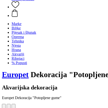
Marke
Biljke
Pijesak i šljunak
Oprema
Tehnika
Njega
Hrana
Akvariji
Ribnjaci
% Popusti
Europet
Dekoracija "Potopljen
Akvarijska dekoracija
Europet Dekoracija "Potopljene gume"