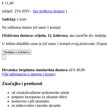
€ 11,49
(uključ. 25% PDV
-
bez troškova dostave
)
Sadržaj:
1 kom
Na zalihama imamo još samo 1 komad.
Očekivana dostava: srijeda, 12. kolovoza
, ako naručite do:
nedjelja
U našem skladištu ostao je još samo 1 komad ovog proizvoda. Dopuna j
Dodajte u košaricu
Hrvatska: besplatna standardna dostava
od € 49,90
Više informacija o otpremi i dostavi
Značajke i prednosti
od visokokvalitetne poliesterske smole
potpuno bezopasno za ukrasne ribice
neotrovno i pH neutralno
za slatkovodne i morske akvarije