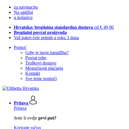
za navigaciju
Na sadržaj
u košaricu
Hrvatska: besplatna standardna dostava
od € 49,90
Besplatni povrat proizvoda
Vaš paket ćete primiti u roku 3 dana
Pomoć
Gdje je moja narudžba?
Povrat robe
Troškovi dostave
Mogućnosti plaćanja
Kontakt
Sve teme pomoći
Prijava
Prijava
Jeste li ovdje
prvi put?
Kreirajte račun