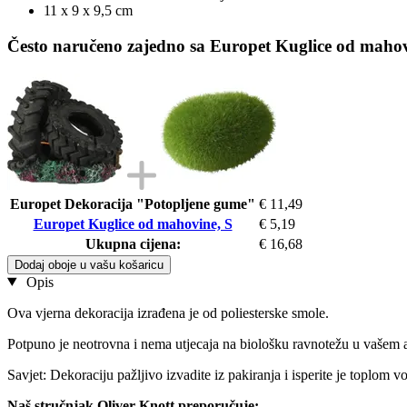
11 x 9 x 9,5 cm
Često naručeno zajedno sa Europet Kuglice od mahov
Europet Dekoracija "Potopljene gume"
€ 11,49
Europet Kuglice od mahovine, S
€ 5,19
Ukupna cijena:
€ 16,68
Dodaj oboje u vašu košaricu
Opis
Ova vjerna dekoracija izrađena je od poliesterske smole.
Potpuno je neotrovna i nema utjecaja na biološku ravnotežu u vašem a
Savjet: Dekoraciju pažljivo izvadite iz pakiranja i isperite je toplom 
Naš stručnjak Oliver Knott preporučuje: