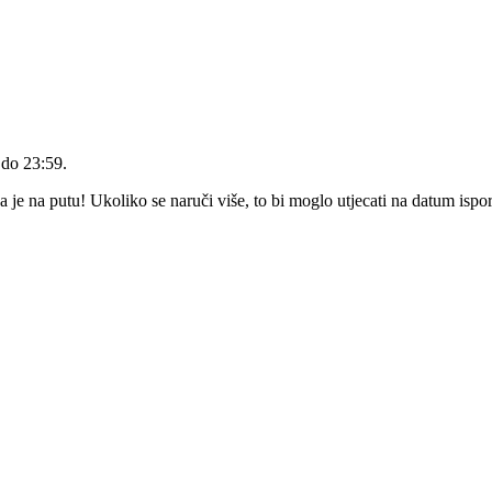
 do 23:59
.
e na putu! Ukoliko se naruči više, to bi moglo utjecati na datum ispo