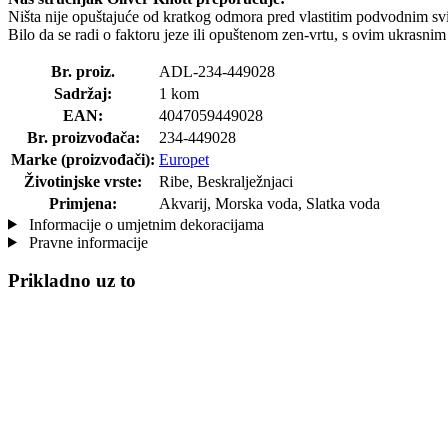
Ništa nije opuštajuće od kratkog odmora pred vlastitim podvodnim sv
Bilo da se radi o faktoru jeze ili opuštenom zen-vrtu, s ovim ukrasnim 
Br. proiz.
ADL-234-449028
Sadržaj:
1 kom
EAN:
4047059449028
Br. proizvođača:
234-449028
Marke (proizvođači):
Europet
Životinjske vrste:
Ribe, Beskralježnjaci
Primjena:
Akvarij, Morska voda, Slatka voda
Informacije o umjetnim dekoracijama
Pravne informacije
Prikladno uz to