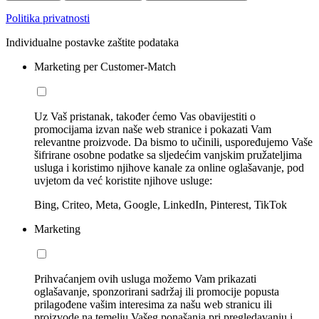
Politika privatnosti
Individualne postavke zaštite podataka
Marketing per Customer-Match
Uz Vaš pristanak, također ćemo Vas obavijestiti o
promocijama izvan naše web stranice i pokazati Vam
relevantne proizvode. Da bismo to učinili, uspoređujemo Vaše
šifrirane osobne podatke sa sljedećim vanjskim pružateljima
usluga i koristimo njihove kanale za online oglašavanje, pod
uvjetom da već koristite njihove usluge:
Bing, Criteo, Meta, Google, LinkedIn, Pinterest, TikTok
Marketing
Prihvaćanjem ovih usluga možemo Vam prikazati
oglašavanje, sponzorirani sadržaj ili promocije popusta
prilagođene vašim interesima za našu web stranicu ili
proizvode na temelju Vašeg ponašanja pri pregledavanju i