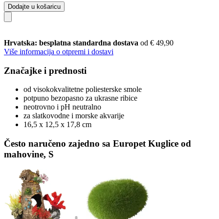
Dodajte u košaricu
Hrvatska: besplatna standardna dostava
od € 49,90
Više informacija o otpremi i dostavi
Značajke i prednosti
od visokokvalitetne poliesterske smole
potpuno bezopasno za ukrasne ribice
neotrovno i pH neutralno
za slatkovodne i morske akvarije
16,5 x 12,5 x 17,8 cm
Često naručeno zajedno sa Europet Kuglice od
mahovine, S