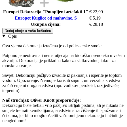
Europet Dekoracija "Potopljeni artefakti 1"
€ 22,99
Europet Kuglice od mahovine, S
€ 5,19
Ukupna cijena:
€ 28,18
Dodaj oboje u vašu košaricu
Opis
Ova vjerna dekoracija izrađena je od poliesterske smole.
Potpuno je neotrovna i nema utjecaja na biološku ravnotežu u vašem
akvariju. Dekoracija je prikladna kako za slatkovodne, tako i za
morske akvarije.
Savjet: Dekoraciju pažljivo izvadite iz pakiranja i isperite je toplom
vodom. Upozorenje: Nemojte koristiti sapun, univerzalna sredstva
za čišćenje ni druga sredstva (npr. vodikov peroksid, razrjeđivače,
terpentin).
Naš stručnjak Oliver Knott preporučuje:
Dekoraciju biste trebali vrlo pažljivo istrljati prstima, ali je nikada ne
smijete tretirati kemikalijama, sredstvima za čišćenje ili spužvama i
četkama, jer bi to moglo oštetiti vašu omiljenu dekoraciju i učiniti je
neuglednom!