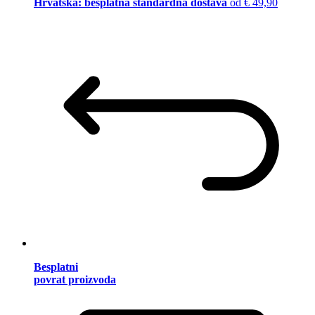
Hrvatska: besplatna standardna dostava
od € 49,90
Besplatni
povrat proizvoda