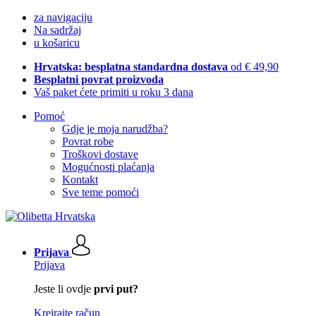
za navigaciju
Na sadržaj
u košaricu
Hrvatska: besplatna standardna dostava
od € 49,90
Besplatni povrat proizvoda
Vaš paket ćete primiti u roku 3 dana
Pomoć
Gdje je moja narudžba?
Povrat robe
Troškovi dostave
Mogućnosti plaćanja
Kontakt
Sve teme pomoći
Prijava
Prijava
Jeste li ovdje
prvi put?
Kreirajte račun