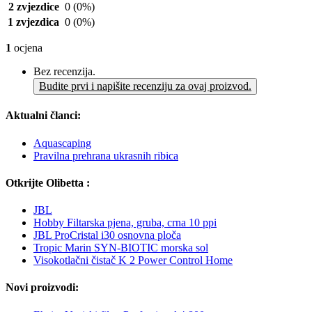
2 zvjezdice
0
(0%)
1 zvjezdica
0
(0%)
1
ocjena
Bez recenzija.
Budite prvi i napišite recenziju za ovaj proizvod.
Aktualni članci:
Aquascaping
Pravilna prehrana ukrasnih ribica
Otkrijte Olibetta :
JBL
Hobby Filtarska pjena, gruba, crna 10 ppi
JBL ProCristal i30 osnovna ploča
Tropic Marin SYN-BIOTIC morska sol
Visokotlačni čistač K 2 Power Control Home
Novi proizvodi: