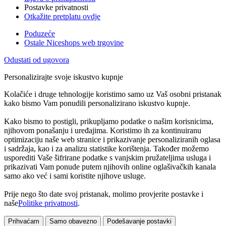
Postavke privatnosti
Otkažite pretplatu ovdje
Poduzeće
Ostale Niceshops web trgovine
Odustati od ugovora
Personalizirajte svoje iskustvo kupnje
Kolačiće i druge tehnologije koristimo samo uz Vaš osobni pristanak
kako bismo Vam ponudili personalizirano iskustvo kupnje.
Kako bismo to postigli, prikupljamo podatke o našim korisnicima,
njihovom ponašanju i uređajima. Koristimo ih za kontinuiranu
optimizaciju naše web stranice i prikazivanje personaliziranih oglasa
i sadržaja, kao i za analizu statistike korištenja. Također možemo
usporediti Vaše šifrirane podatke s vanjskim pružateljima usluga i
prikazivati Vam ponude putem njihovih online oglašivačkih kanala
samo ako već i sami koristite njihove usluge.
Prije nego što date svoj pristanak, molimo provjerite postavke i
naše
Politike privatnosti
.
Prihvaćam
Samo obavezno
Podešavanje postavki