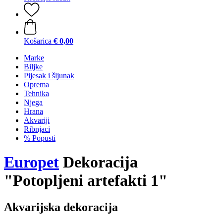
Košarica
€ 0,00
Marke
Biljke
Pijesak i šljunak
Oprema
Tehnika
Njega
Hrana
Akvariji
Ribnjaci
% Popusti
Europet
Dekoracija
"Potopljeni artefakti 1"
Akvarijska dekoracija