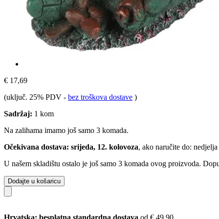
€ 17,69
(uključ. 25% PDV
-
bez troškova dostave
)
Sadržaj:
1 kom
Na zalihama imamo još samo 3 komada.
Očekivana dostava: srijeda, 12. kolovoza
, ako naručite do:
nedjelja
U našem skladištu ostalo je još samo 3 komada ovog proizvoda. Dopuna
Dodajte u košaricu
Hrvatska: besplatna standardna dostava
od € 49,90