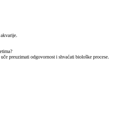
akvarije.
metima?
emu uče preuzimati odgovornost i shvaćati biološke procese.