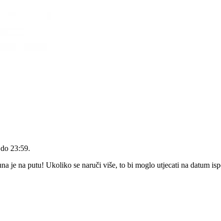
 do 23:59
.
 je na putu! Ukoliko se naruči više, to bi moglo utjecati na datum is