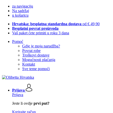
za navigaciju
Na sadržaj
u košaricu
Hrvatska: besplatna standardna dostava
od € 49,90
Besplatni povrat proizvoda
Vaš paket ćete primiti u roku 3 dana
Pomoć
Gdje je moja narudžba?
Povrat robe
Troškovi dostave
Mogućnosti plaćanja
Kontakt
Sve teme pomoći
Prijava
Prijava
Jeste li ovdje
prvi put?
Kreirajte račun