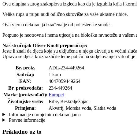
Ova olupina starog zrakoplova izgleda kao da je izgubila krila i kormi
Velika rupa u trupu nudi odlično skrovište za vaše ukrasne ribice.
Ova vjerna dekoracija izrađena je od poliesterske smole.
Potpuno je neotrovna i nema utjecaja na biološku ravnotežu u vašem a
Naš stručnjak Oliver Knott preporučuje:
Jeste li znali da djeca koja su uključena u njegu akvarija u većini sl
Upravo se djeca kroz različite teme potiču na sudjelovanje i vrlo ih je 
Br. proiz.
ADL-234-449264
Sadržaj:
1 kom
EAN:
4047059449264
Br. proizvođača:
234-449264
Marke (proizvođači):
Europet
Životinjske vrste:
Ribe, Beskralježnjaci
Primjena:
Akvarij, Morska voda, Slatka voda
Informacije o umjetnim dekoracijama
Pravne informacije
Prikladno uz to