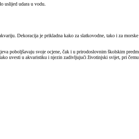
lo uslijed udara u vodu.
kvariju. Dekoracija je prikladna kako za slatkovodne, tako i za morske 
učajeva poboljšavaju svoje ocjene, čak i u prirodoslovnim školskim pred
lako uvesti u akvaristiku i njezin zadivljujući životinjski svijet, pri č