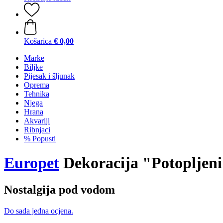
Košarica
€ 0,00
Marke
Biljke
Pijesak i šljunak
Oprema
Tehnika
Njega
Hrana
Akvariji
Ribnjaci
% Popusti
Europet
Dekoracija "Potopljeni 
Nostalgija pod vodom
Do sada jedna ocjena.