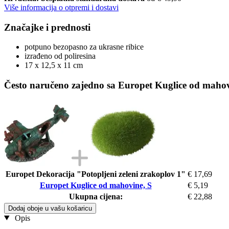
Više informacija o otpremi i dostavi
Značajke i prednosti
potpuno bezopasno za ukrasne ribice
izrađeno od poliresina
17 x 12,5 x 11 cm
Često naručeno zajedno sa Europet Kuglice od mahov
Europet Dekoracija "Potopljeni zeleni zrakoplov 1"
€ 17,69
Europet Kuglice od mahovine, S
€ 5,19
Ukupna cijena:
€ 22,88
Dodaj oboje u vašu košaricu
Opis