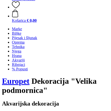
Košarica
€ 0,00
Marke
Biljke
Pijesak i šljunak
Oprema
Tehnika
Njega
Hrana
Akvariji
Ribnjaci
% Popusti
Europet
Dekoracija "Velika
podmornica"
Akvarijska dekoracija