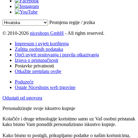
Promjena regije / jezika
© 2010-2026
niceshops GmbH
- All rights reserved.
Impresum i uvjeti korištenja
Zaštita osobnih podataka
Opći uvjeti poslovanja i pravila otkazivanja
Izjava o pristupačnosti
Postavke privatnosti
Otkažite pretplatu ovdje
Poduzeće
Ostale Niceshops web trgovine
Odustati od ugovora
Personalizirajte svoje iskustvo kupnje
Kolačiće i druge tehnologije koristimo samo uz Vaš osobni pristanak
kako bismo Vam ponudili personalizirano iskustvo kupnje.
Kako bismo to postigli, prikupljamo podatke o našim korisnicima,