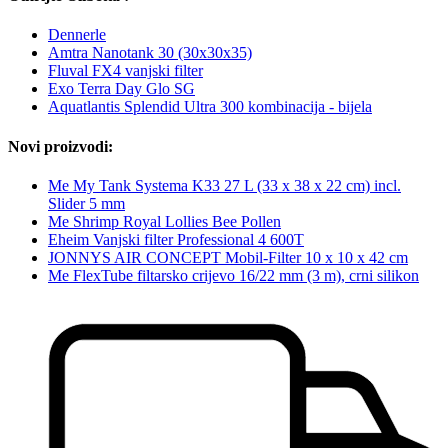
Dennerle
Amtra Nanotank 30 (30x30x35)
Fluval FX4 vanjski filter
Exo Terra Day Glo SG
Aquatlantis Splendid Ultra 300 kombinacija - bijela
Novi proizvodi:
Me My Tank Systema K33 27 L (33 x 38 x 22 cm) incl.
Slider 5 mm
Me Shrimp Royal Lollies Bee Pollen
Eheim Vanjski filter Professional 4 600T
JONNYS AIR CONCEPT Mobil-Filter 10 x 10 x 42 cm
Me FlexTube filtarsko crijevo 16/22 mm (3 m), crni silikon