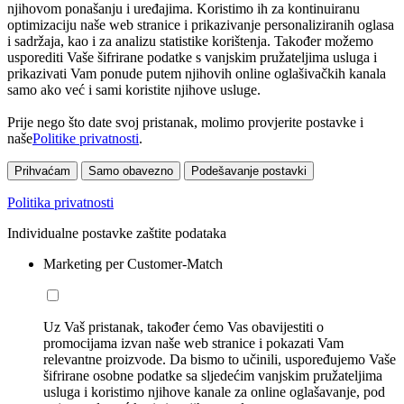
njihovom ponašanju i uređajima. Koristimo ih za kontinuiranu
optimizaciju naše web stranice i prikazivanje personaliziranih oglasa
i sadržaja, kao i za analizu statistike korištenja. Također možemo
usporediti Vaše šifrirane podatke s vanjskim pružateljima usluga i
prikazivati Vam ponude putem njihovih online oglašivačkih kanala
samo ako već i sami koristite njihove usluge.
Prije nego što date svoj pristanak, molimo provjerite postavke i
naše
Politike privatnosti
.
Prihvaćam
Samo obavezno
Podešavanje postavki
Politika privatnosti
Individualne postavke zaštite podataka
Marketing per Customer-Match
Uz Vaš pristanak, također ćemo Vas obavijestiti o
promocijama izvan naše web stranice i pokazati Vam
relevantne proizvode. Da bismo to učinili, uspoređujemo Vaše
šifrirane osobne podatke sa sljedećim vanjskim pružateljima
usluga i koristimo njihove kanale za online oglašavanje, pod