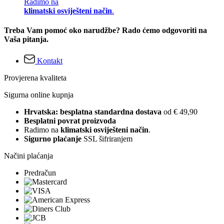
Radimo na
klimatski osviješteni način
.
Treba Vam pomoć oko narudžbe? Rado ćemo odgovoriti na
Vaša pitanja.
Kontakt
Provjerena kvaliteta
Sigurna online kupnja
Hrvatska: besplatna standardna dostava
od € 49,90
Besplatni povrat proizvoda
Radimo na
klimatski osviješteni način
.
Sigurno plaćanje
SSL šifriranjem
Načini plaćanja
Predračun