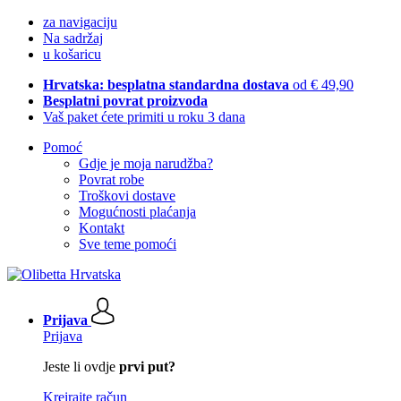
za navigaciju
Na sadržaj
u košaricu
Hrvatska: besplatna standardna dostava
od € 49,90
Besplatni povrat proizvoda
Vaš paket ćete primiti u roku 3 dana
Pomoć
Gdje je moja narudžba?
Povrat robe
Troškovi dostave
Mogućnosti plaćanja
Kontakt
Sve teme pomoći
Prijava
Prijava
Jeste li ovdje
prvi put?
Kreirajte račun