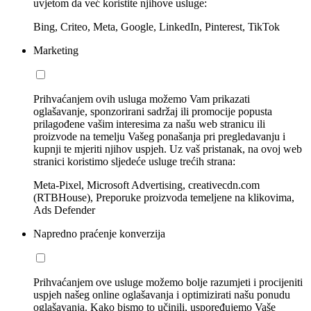
uvjetom da već koristite njihove usluge:
Bing, Criteo, Meta, Google, LinkedIn, Pinterest, TikTok
Marketing
Prihvaćanjem ovih usluga možemo Vam prikazati
oglašavanje, sponzorirani sadržaj ili promocije popusta
prilagođene vašim interesima za našu web stranicu ili
proizvode na temelju Vašeg ponašanja pri pregledavanju i
kupnji te mjeriti njihov uspjeh. Uz vaš pristanak, na ovoj web
stranici koristimo sljedeće usluge trećih strana:
Meta-Pixel, Microsoft Advertising, creativecdn.com
(RTBHouse), Preporuke proizvoda temeljene na klikovima,
Ads Defender
Napredno praćenje konverzija
Prihvaćanjem ove usluge možemo bolje razumjeti i procijeniti
uspjeh našeg online oglašavanja i optimizirati našu ponudu
oglašavanja. Kako bismo to učinili, uspoređujemo Vaše