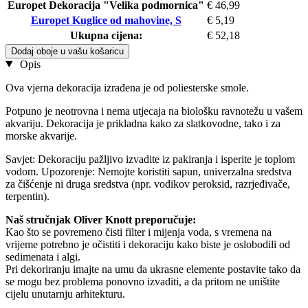
Europet Dekoracija "Velika podmornica"
€ 46,99
Europet Kuglice od mahovine, S
€ 5,19
Ukupna cijena:
€ 52,18
Dodaj oboje u vašu košaricu
Opis
Ova vjerna dekoracija izrađena je od poliesterske smole.
Potpuno je neotrovna i nema utjecaja na biološku ravnotežu u vašem
akvariju. Dekoracija je prikladna kako za slatkovodne, tako i za
morske akvarije.
Savjet: Dekoraciju pažljivo izvadite iz pakiranja i isperite je toplom
vodom. Upozorenje: Nemojte koristiti sapun, univerzalna sredstva
za čišćenje ni druga sredstva (npr. vodikov peroksid, razrjeđivače,
terpentin).
Naš stručnjak Oliver Knott preporučuje:
Kao što se povremeno čisti filter i mijenja voda, s vremena na
vrijeme potrebno je očistiti i dekoraciju kako biste je oslobodili od
sedimenata i algi.
Pri dekoriranju imajte na umu da ukrasne elemente postavite tako da
se mogu bez problema ponovno izvaditi, a da pritom ne uništite
cijelu unutarnju arhitekturu.