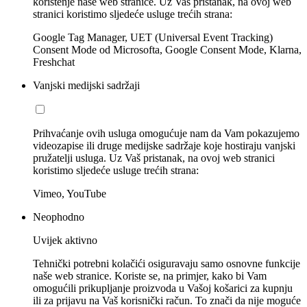
korištenje naše web stranice. Uz Vaš pristanak, na ovoj web
stranici koristimo sljedeće usluge trećih strana:
Google Tag Manager, UET (Universal Event Tracking)
Consent Mode od Microsofta, Google Consent Mode, Klarna,
Freshchat
Vanjski medijski sadržaji
Prihvaćanje ovih usluga omogućuje nam da Vam pokazujemo
videozapise ili druge medijske sadržaje koje hostiraju vanjski
pružatelji usluga. Uz Vaš pristanak, na ovoj web stranici
koristimo sljedeće usluge trećih strana:
Vimeo, YouTube
Neophodno
Uvijek aktivno
Tehnički potrebni kolačići osiguravaju samo osnovne funkcije
naše web stranice. Koriste se, na primjer, kako bi Vam
omogućili prikupljanje proizvoda u Vašoj košarici za kupnju
ili za prijavu na Vaš korisnički račun. To znači da nije moguće