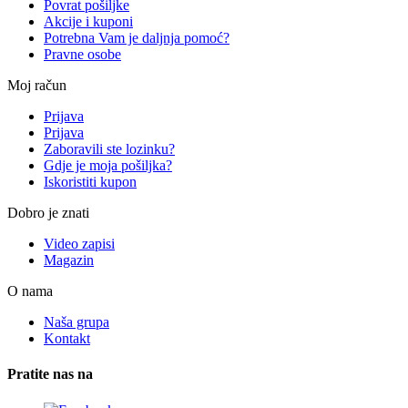
Povrat pošiljke
Akcije i kuponi
Potrebna Vam je daljnja pomoć?
Pravne osobe
Moj račun
Prijava
Prijava
Zaboravili ste lozinku?
Gdje je moja pošiljka?
Iskoristiti kupon
Dobro je znati
Video zapisi
Magazin
O nama
Naša grupa
Kontakt
Pratite nas na