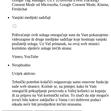
Google Tag Manager, UET (Universal Event Tracking)
Consent Mode od Microsofta, Google Consent Mode, Klarna,
Freshchat
Vanjski medijski sadržaji
Prihvaćanje ovih usluga omogućuje nam da Vam pokazujemo
videozapise ili druge medijske sadržaje koje hostiraju vanjski
pružatelji usluga. Uz Vaš pristanak, na ovoj web stranici
koristimo sljedeće usluge trećih strana:
Vimeo, YouTube
Neophodno
Uvijek aktivno
Tehnički potrebni kolačići osiguravaju samo osnovne funkcije
naše web stranice. Koriste se, na primjer, kako bi Vam
omogućili prikupljanje proizvoda u Vašoj košarici za kupnju
ili za prijavu na Vaš korisnički račun. To znači da nije moguće
izvući bilo kakve zaključke o Vama i svi dobiveni podaci
nikada neće biti proslijeđeni trećim stranama.