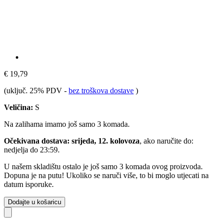
€ 19,79
(uključ. 25% PDV
-
bez troškova dostave
)
Veličina:
S
Na zalihama imamo još samo 3 komada.
Očekivana dostava: srijeda, 12. kolovoza
, ako naručite do:
nedjelja do 23:59
.
U našem skladištu ostalo je još samo 3 komada ovog proizvoda.
Dopuna je na putu! Ukoliko se naruči više, to bi moglo utjecati na
datum isporuke.
Dodajte u košaricu