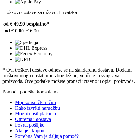
Troškovi dostave za državu: Hrvatska
od € 49,90
besplatno*
od € 0,00
€ 6,90
* Ovi troškovi dostave odnose se na standardnu ​​dostavu. Dodatni
troškovi mogu nastati npr. zbog težine, veličine ili svojstava
proizvoda. Ove podatke možete pronaći izravno u opisu proizvoda.
Pomoć i podrška korisnicima
Moj korisnički račun
Kako izvršiti narudžbu
Mogućnosti plaćanja
Otprema i dostava
Povrat pošiljke
Akcije i kuponi
Potrebna Vam je daljnja pomoć?