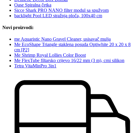
Oase Spiralna četka
Sicce Shark PRO NANO filter modul sa spužvom
backlight Pool LED stražnja ploča, 100x40 cm
Novi proizvodi:
me Aquaristic Nano Gravel Cleaner, usisavač mulja
Me EcoShape Triangle staklena posuda Optiwhite 20 x 20 x 8
cm [P2]
Me Shrimp Royal Lollies Color Boost
Me FlexTube filtarsko crijevo 16/22 mm (3 m), crni silikon
Tetra VitaMinPro 3in1