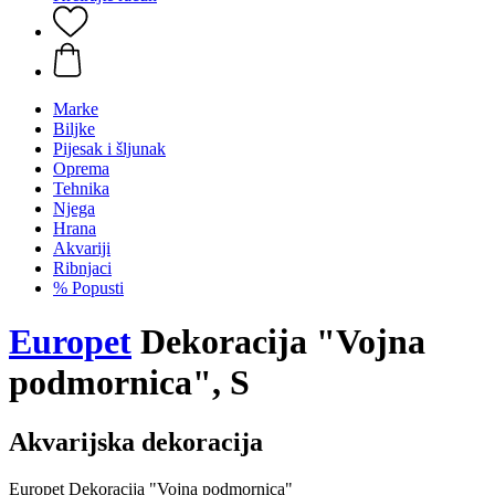
Marke
Biljke
Pijesak i šljunak
Oprema
Tehnika
Njega
Hrana
Akvariji
Ribnjaci
% Popusti
Europet
Dekoracija "Vojna
podmornica", S
Akvarijska dekoracija
Europet Dekoracija "Vojna podmornica"