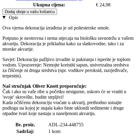
Ukupna cijena:
€ 24,98
Dodaj oboje u vašu košaricu
Opis
Ova vjerna dekoracija izrađena je od poliesterske smole.
Potpuno je neotrovna i nema utjecaja na biološku ravnotežu u vašem
akvariju. Dekoracija je prikladna kako za slatkovodne, tako i za
morske akvarije.
Savjet: Dekoraciju pažljivo izvadite iz pakiranja i isperite je toplom
vodom. Upozorenje: Nemojte koristiti sapun, univerzalna sredstva
za čišćenje ni druga sredstva (npr. vodikov peroksid, razrjeđivače,
terpentin).
Naš stručnjak Oliver Knott preporučuje:
Čak i ako su vaše ribe u početku nesigurne, uskoro će se vratiti u
'svoje' skrovište, budite strpljivi!
Kada očišćenu dekoraciju vraćate u akvarij, prethodno usisajte
podlogu na kojoj je stajala kako biste uklonili sedimente i druge
otpadne tvari koje nastaju u naseljenom akvariju.
Br. proiz.
ADL-234-448755
Sadržaj:
1 kom