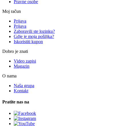
Pravne osobe
Moj račun
Prijava
Prijava
Zaboravili ste lozinku?
Gdje je moja pošiljka?
Iskoristiti kupon
Dobro je znati
Video zapisi
Magazin
O nama
Naša grupa
Kontakt
Pratite nas na