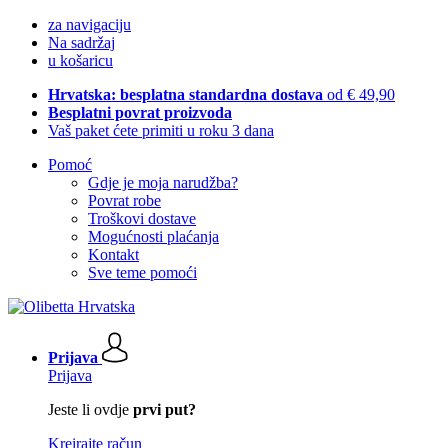
za navigaciju
Na sadržaj
u košaricu
Hrvatska: besplatna standardna dostava
od € 49,90
Besplatni povrat proizvoda
Vaš paket ćete primiti u roku 3 dana
Pomoć
Gdje je moja narudžba?
Povrat robe
Troškovi dostave
Mogućnosti plaćanja
Kontakt
Sve teme pomoći
Prijava
Prijava
Jeste li ovdje
prvi put?
Kreirajte račun