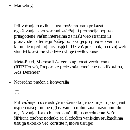
Marketing
Prihvaćanjem ovih usluga možemo Vam prikazati
oglašavanje, sponzorirani sadržaj ili promocije popusta
prilagođene vašim interesima za našu web stranicu ili
proizvode na temelju Vašeg ponašanja pri pregledavanju i
kupnji te mjeriti njihov uspjeh. Uz vaš pristanak, na ovoj web
stranici koristimo sljedeće usluge trećih strana:
Meta-Pixel, Microsoft Advertising, creativecdn.com
(RTBHouse), Preporuke proizvoda temeljene na klikovima,
Ads Defender
Napredno praćenje konverzija
Prihvaćanjem ove usluge možemo bolje razumjeti i procijeniti
uspjeh našeg online oglašavanja i optimizirati našu ponudu
oglašavanja. Kako bismo to učinili, uspoređujemo Vaše
šifrirane osobne podatke sa sljedećim vanjskim pružateljima
usluga ukoliko već koristite njihove usluge: