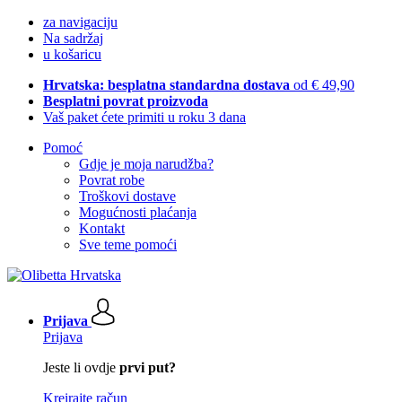
za navigaciju
Na sadržaj
u košaricu
Hrvatska: besplatna standardna dostava
od € 49,90
Besplatni povrat proizvoda
Vaš paket ćete primiti u roku 3 dana
Pomoć
Gdje je moja narudžba?
Povrat robe
Troškovi dostave
Mogućnosti plaćanja
Kontakt
Sve teme pomoći
Prijava
Prijava
Jeste li ovdje
prvi put?
Kreirajte račun