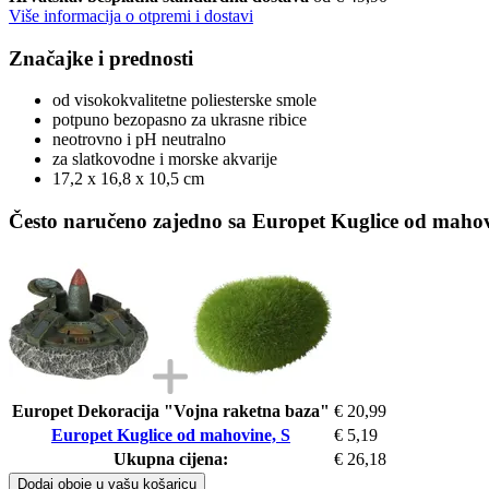
Više informacija o otpremi i dostavi
Značajke i prednosti
od visokokvalitetne poliesterske smole
potpuno bezopasno za ukrasne ribice
neotrovno i pH neutralno
za slatkovodne i morske akvarije
17,2 x 16,8 x 10,5 cm
Često naručeno zajedno sa Europet Kuglice od mahov
Europet Dekoracija "Vojna raketna baza"
€ 20,99
Europet Kuglice od mahovine, S
€ 5,19
Ukupna cijena:
€ 26,18
Dodaj oboje u vašu košaricu