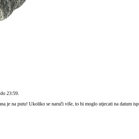
 do 23:59
.
 je na putu! Ukoliko se naruči više, to bi moglo utjecati na datum is