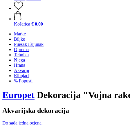
Košarica
€ 0,00
Marke
Biljke
Pijesak i šljunak
Oprema
Tehnika
Njega
Hrana
Akvariji
Ribnjaci
% Popusti
Europet
Dekoracija "Vojna rak
Akvarijska dekoracija
Do sada jedna ocjena.