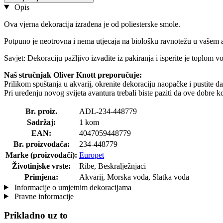
Opis
Ova vjerna dekoracija izrađena je od poliesterske smole.
Potpuno je neotrovna i nema utjecaja na biološku ravnotežu u vašem a
Savjet: Dekoraciju pažljivo izvadite iz pakiranja i isperite je toplom 
Naš stručnjak Oliver Knott preporučuje:
Prilikom spuštanja u akvarij, okrenite dekoraciju naopačke i pustite 
Pri uređenju novog svijeta avantura trebali biste paziti da ove dobre
Br. proiz.
ADL-234-448779
Sadržaj:
1 kom
EAN:
4047059448779
Br. proizvođača:
234-448779
Marke (proizvođači):
Europet
Životinjske vrste:
Ribe, Beskralježnjaci
Primjena:
Akvarij, Morska voda, Slatka voda
Informacije o umjetnim dekoracijama
Pravne informacije
Prikladno uz to