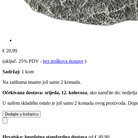
€ 20,99
(uključ. 25% PDV
-
bez troškova dostave
)
Sadržaj:
1 kom
Na zalihama imamo još samo 2 komada.
Očekivana dostava: srijeda, 12. kolovoza
, ako naručite do:
nedjelja
U našem skladištu ostalo je još samo 2 komada ovog proizvoda. Dopuna
Dodajte u košaricu
Hrvatska: besplatna standardna dostava
od € 49,90