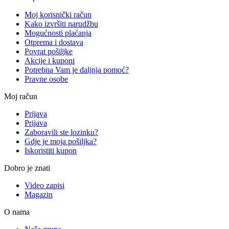
Moj korisnički račun
Kako izvršiti narudžbu
Mogućnosti plaćanja
Otprema i dostava
Povrat pošiljke
Akcije i kuponi
Potrebna Vam je daljnja pomoć?
Pravne osobe
Moj račun
Prijava
Prijava
Zaboravili ste lozinku?
Gdje je moja pošiljka?
Iskoristiti kupon
Dobro je znati
Video zapisi
Magazin
O nama