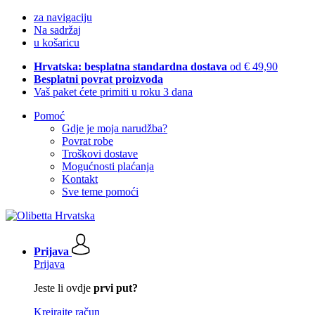
za navigaciju
Na sadržaj
u košaricu
Hrvatska: besplatna standardna dostava
od € 49,90
Besplatni povrat proizvoda
Vaš paket ćete primiti u roku 3 dana
Pomoć
Gdje je moja narudžba?
Povrat robe
Troškovi dostave
Mogućnosti plaćanja
Kontakt
Sve teme pomoći
Prijava
Prijava
Jeste li ovdje
prvi put?
Kreirajte račun