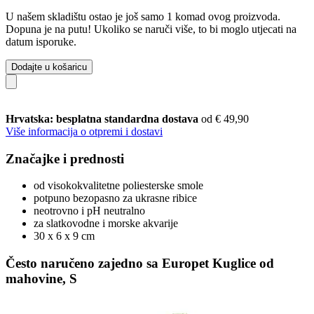
U našem skladištu ostao je još samo 1 komad ovog proizvoda.
Dopuna je na putu! Ukoliko se naruči više, to bi moglo utjecati na
datum isporuke.
Dodajte u košaricu
Hrvatska: besplatna standardna dostava
od € 49,90
Više informacija o otpremi i dostavi
Značajke i prednosti
od visokokvalitetne poliesterske smole
potpuno bezopasno za ukrasne ribice
neotrovno i pH neutralno
za slatkovodne i morske akvarije
30 x 6 x 9 cm
Često naručeno zajedno sa Europet Kuglice od
mahovine, S