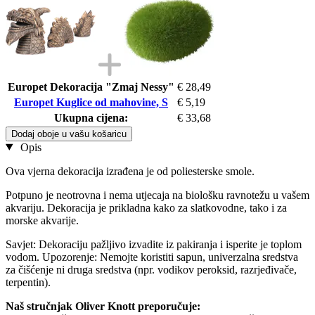
Europet Dekoracija "Zmaj Nessy"
€ 28,49
Europet Kuglice od mahovine, S
€ 5,19
Ukupna cijena:
€ 33,68
Dodaj oboje u vašu košaricu
Opis
Ova vjerna dekoracija izrađena je od poliesterske smole.
Potpuno je neotrovna i nema utjecaja na biološku ravnotežu u vašem
akvariju. Dekoracija je prikladna kako za slatkovodne, tako i za
morske akvarije.
Savjet: Dekoraciju pažljivo izvadite iz pakiranja i isperite je toplom
vodom. Upozorenje: Nemojte koristiti sapun, univerzalna sredstva
za čišćenje ni druga sredstva (npr. vodikov peroksid, razrjeđivače,
terpentin).
Naš stručnjak Oliver Knott preporučuje: