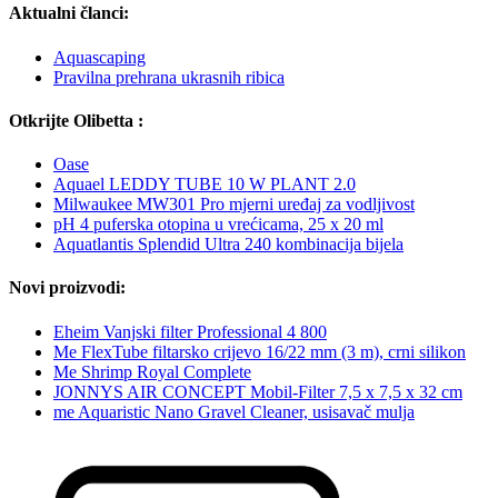
Aktualni članci:
Aquascaping
Pravilna prehrana ukrasnih ribica
Otkrijte Olibetta :
Oase
Aquael LEDDY TUBE 10 W PLANT 2.0
Milwaukee MW301 Pro mjerni uređaj za vodljivost
pH 4 puferska otopina u vrećicama, 25 x 20 ml
Aquatlantis Splendid Ultra 240 kombinacija bijela
Novi proizvodi:
Eheim Vanjski filter Professional 4 800
Me FlexTube filtarsko crijevo 16/22 mm (3 m), crni silikon
Me Shrimp Royal Complete
JONNYS AIR CONCEPT Mobil-Filter 7,5 x 7,5 x 32 cm
me Aquaristic Nano Gravel Cleaner, usisavač mulja