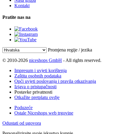
Naša grupa
Kontakt
Pratite nas na
Promjena regije / jezika
© 2010-2026
niceshops GmbH
- All rights reserved.
Impresum i uvjeti korištenja
Zaštita osobnih podataka
Opći uvjeti poslovanja i pravila otkazivanja
Izjava o pristupačnosti
Postavke privatnosti
Otkažite pretplatu ovdje
Poduzeće
Ostale Niceshops web trgovine
Odustati od ugovora
Personalizirajte svoje iskustvo kupnje