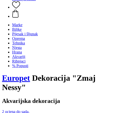
Marke
Biljke
Pijesak i šljunak
Oprema
Tehnika
Njega
Hrana
Akvariji
Ribnjaci
% Popusti
Europet
Dekoracija "Zmaj
Nessy"
Akvarijska dekoracija
2 ocjena do sada.