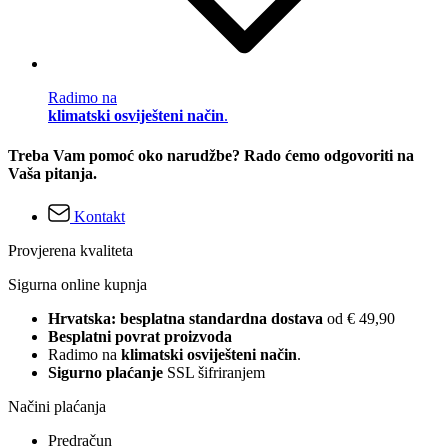
Radimo na
klimatski osviješteni način
.
Treba Vam pomoć oko narudžbe? Rado ćemo odgovoriti na
Vaša pitanja.
Kontakt
Provjerena kvaliteta
Sigurna online kupnja
Hrvatska: besplatna standardna dostava
od € 49,90
Besplatni povrat proizvoda
Radimo na
klimatski osviješteni način
.
Sigurno plaćanje
SSL šifriranjem
Načini plaćanja
Predračun