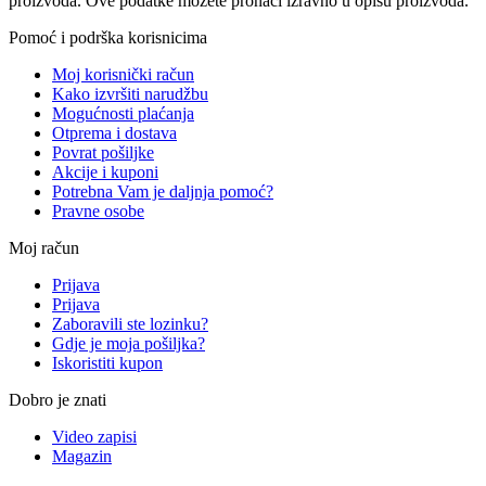
proizvoda. Ove podatke možete pronaći izravno u opisu proizvoda.
Pomoć i podrška korisnicima
Moj korisnički račun
Kako izvršiti narudžbu
Mogućnosti plaćanja
Otprema i dostava
Povrat pošiljke
Akcije i kuponi
Potrebna Vam je daljnja pomoć?
Pravne osobe
Moj račun
Prijava
Prijava
Zaboravili ste lozinku?
Gdje je moja pošiljka?
Iskoristiti kupon
Dobro je znati
Video zapisi
Magazin