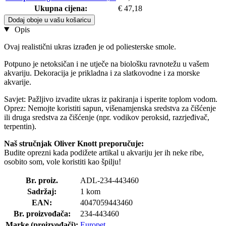
Ukupna cijena:
€ 47,18
Dodaj oboje u vašu košaricu
Opis
Ovaj realistični ukras izrađen je od poliesterske smole.
Potpuno je netoksičan i ne utječe na biološku ravnotežu u vašem
akvariju. Dekoracija je prikladna i za slatkovodne i za morske
akvarije.
Savjet: Pažljivo izvadite ukras iz pakiranja i isperite toplom vodom.
Oprez: Nemojte koristiti sapun, višenamjenska sredstva za čišćenje
ili druga sredstva za čišćenje (npr. vodikov peroksid, razrjeđivač,
terpentin).
Naš stručnjak Oliver Knott preporučuje:
Budite oprezni kada podižete artikal u akvariju jer ih neke ribe,
osobito som, vole koristiti kao špilju!
Br. proiz.
ADL-234-443460
Sadržaj:
1 kom
EAN:
4047059443460
Br. proizvođača:
234-443460
Marke (proizvođači):
Europet