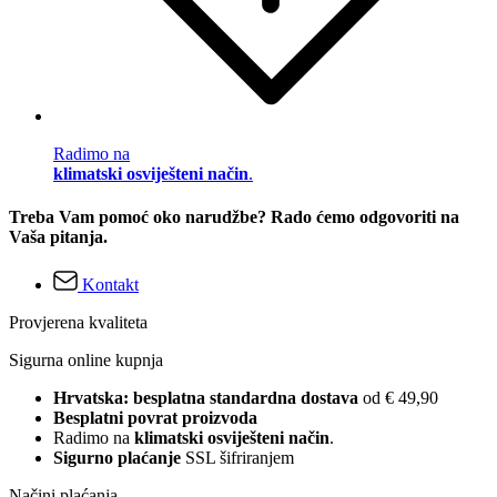
Radimo na
klimatski osviješteni način
.
Treba Vam pomoć oko narudžbe? Rado ćemo odgovoriti na
Vaša pitanja.
Kontakt
Provjerena kvaliteta
Sigurna online kupnja
Hrvatska: besplatna standardna dostava
od € 49,90
Besplatni povrat proizvoda
Radimo na
klimatski osviješteni način
.
Sigurno plaćanje
SSL šifriranjem
Načini plaćanja