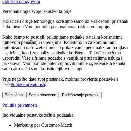
Odustati od ugovora
Personalizirajte svoje iskustvo kupnje
Kolačiće i druge tehnologije koristimo samo uz Vaš osobni pristanak
kako bismo Vam ponudili personalizirano iskustvo kupnje.
Kako bismo to postigli, prikupljamo podatke o našim korisnicima,
njihovom ponašanju i uređajima. Koristimo ih za kontinuiranu
optimizaciju naše web stranice i prikazivanje personaliziranih oglasa
i sadržaja, kao i za analizu statistike korištenja. Također možemo
usporediti Vaše šifrirane podatke s vanjskim pružateljima usluga i
prikazivati Vam ponude putem njihovih online oglašivačkih kanala
samo ako već i sami koristite njihove usluge.
Prije nego što date svoj pristanak, molimo provjerite postavke i
naše
Politike privatnosti
.
Prihvaćam
Samo obavezno
Podešavanje postavki
Politika privatnosti
Individualne postavke zaštite podataka
Marketing per Customer-Match