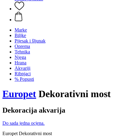
Marke
Biljke
Pijesak i šljunak
Oprema
Tehnika
Njega
Hrana
Akvariji
Ribnjaci
% Popusti
Europet
Dekorativni most
Dekoracija akvarija
Do sada jedna ocjena.
Europet Dekorativni most