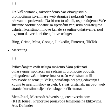
Uz Vaš pristanak, također ćemo Vas obavijestiti o
promocijama izvan naše web stranice i pokazati Vam
relevantne proizvode. Da bismo to učinili, uspoređujemo Vaše
šifrirane osobne podatke sa sljedećim vanjskim pružateljima
usluga i koristimo njihove kanale za online oglašavanje, pod
uvjetom da već koristite njihove usluge:
Bing, Criteo, Meta, Google, LinkedIn, Pinterest, TikTok
Marketing
Prihvaćanjem ovih usluga možemo Vam prikazati
oglašavanje, sponzorirani sadržaj ili promocije popusta
prilagođene vašim interesima za našu web stranicu ili
proizvode na temelju Vašeg ponašanja pri pregledavanju i
kupnji te mjeriti njihov uspjeh. Uz vaš pristanak, na ovoj web
stranici koristimo sljedeće usluge trećih strana:
Meta-Pixel, Microsoft Advertising, creativecdn.com
(RTBHouse), Preporuke proizvoda temeljene na klikovima,
Ads Defender