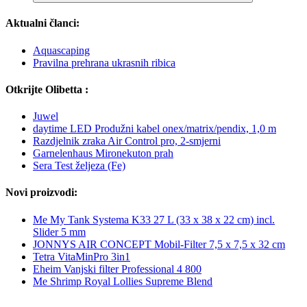
Aktualni članci:
Aquascaping
Pravilna prehrana ukrasnih ribica
Otkrijte Olibetta :
Juwel
daytime LED Produžni kabel onex/matrix/pendix, 1,0 m
Razdjelnik zraka Air Control pro, 2-smjerni
Garnelenhaus Mironekuton prah
Sera Test željeza (Fe)
Novi proizvodi:
Me My Tank Systema K33 27 L (33 x 38 x 22 cm) incl.
Slider 5 mm
JONNYS AIR CONCEPT Mobil-Filter 7,5 x 7,5 x 32 cm
Tetra VitaMinPro 3in1
Eheim Vanjski filter Professional 4 800
Me Shrimp Royal Lollies Supreme Blend