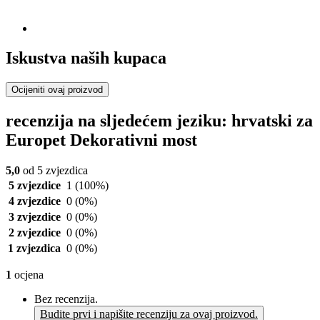
Iskustva naših kupaca
Ocijeniti ovaj proizvod
recenzija na sljedećem jeziku: hrvatski za
Europet Dekorativni most
5,0
od 5 zvjezdica
5 zvjezdice
1
(100%)
4 zvjezdice
0
(0%)
3 zvjezdice
0
(0%)
2 zvjezdice
0
(0%)
1 zvjezdica
0
(0%)
1
ocjena
Bez recenzija.
Budite prvi i napišite recenziju za ovaj proizvod.