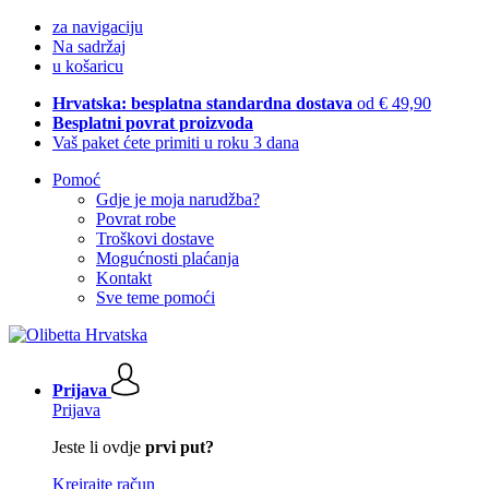
za navigaciju
Na sadržaj
u košaricu
Hrvatska: besplatna standardna dostava
od € 49,90
Besplatni povrat proizvoda
Vaš paket ćete primiti u roku 3 dana
Pomoć
Gdje je moja narudžba?
Povrat robe
Troškovi dostave
Mogućnosti plaćanja
Kontakt
Sve teme pomoći
Prijava
Prijava
Jeste li ovdje
prvi put?
Kreirajte račun