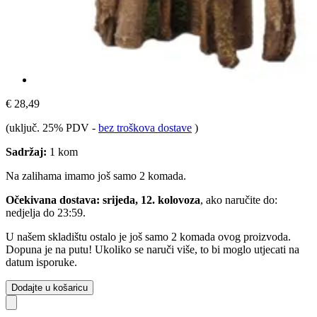
€ 28,49
(uključ. 25% PDV
-
bez troškova dostave
)
Sadržaj:
1 kom
Na zalihama imamo još samo 2 komada.
Očekivana dostava: srijeda, 12. kolovoza
, ako naručite do:
nedjelja do 23:59
.
U našem skladištu ostalo je još samo 2 komada ovog proizvoda.
Dopuna je na putu! Ukoliko se naruči više, to bi moglo utjecati na
datum isporuke.
Dodajte u košaricu