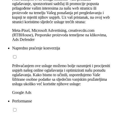
oglašavanje, sponzorirani sadržaj ili promocije popusta
prilagođene vašim interesima za našu web stranicu ili
proizvode na temelju Vašeg ponašanja pri pregledavanju i
kupnji te mjeriti njihov uspjeh. Uz vaš pristanak, na ovoj web
stranici koristimo sljedeće usluge trećih strana:
Meta-Pixel, Microsoft Advertising, creativecdn.com
(RTBHouse), Preporuke proizvoda temeljene na klikovima,
Ads Defender
Napredno praćenje konverzija
Prihvaćanjem ove usluge možemo bolje razumjeti i procijeniti
uspjeh našeg online oglašavanja i optimizirati našu ponudu
oglašavanja. Kako bismo to učinili, uspoređujemo Vaše
šifrirane osobne podatke sa sljedećim vanjskim pružateljima
usluga ukoliko već koristite njihove usluge:
Google Ads
Performanse