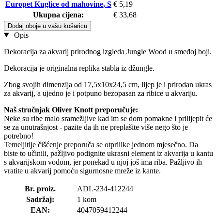
Europet Kuglice od mahovine, S
€ 5,19
Ukupna cijena:
€ 33,68
Dodaj oboje u vašu košaricu
Opis
Dekoracija za akvarij prirodnog izgleda Jungle Wood u smeđoj boji.
Dekoracija je originalna replika stabla iz džungle.
Zbog svojih dimenzija od 17,5x10x24,5 cm, lijep je i prirodan ukras
za akvarij, a ujedno je i potpuno bezopasan za ribice u akvariju.
Naš stručnjak Oliver Knott preporučuje:
Neke su ribe malo sramežljive kad im se dom pomakne i prilijepit će
se za unutrašnjost - pazite da ih ne preplašite više nego što je
potrebno!
Temeljitije čišćenje preporuča se otprilike jednom mjesečno. Da
biste to učinili, pažljivo podignite ukrasni element iz akvarija u kantu
s akvarijskom vodom, jer ponekad u njoj još ima riba. Pažljivo ih
vratite u akvarij pomoću sigurnosne mreže iz kante.
Br. proiz.
ADL-234-412244
Sadržaj:
1 kom
EAN:
4047059412244