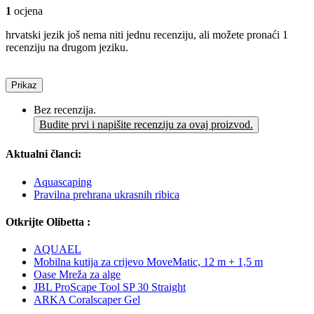
1
ocjena
hrvatski jezik još nema niti jednu recenziju, ali možete pronaći 1
recenziju na drugom jeziku.
Prikaz
Bez recenzija.
Budite prvi i napišite recenziju za ovaj proizvod.
Aktualni članci:
Aquascaping
Pravilna prehrana ukrasnih ribica
Otkrijte Olibetta :
AQUAEL
Mobilna kutija za crijevo MoveMatic, 12 m + 1,5 m
Oase Mreža za alge
JBL ProScape Tool SP 30 Straight
ARKA Coralscaper Gel