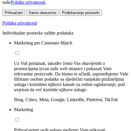
naše
Politike privatnosti
.
Prihvaćam
Samo obavezno
Podešavanje postavki
Politika privatnosti
Individualne postavke zaštite podataka
Marketing per Customer-Match
Uz Vaš pristanak, također ćemo Vas obavijestiti o
promocijama izvan naše web stranice i pokazati Vam
relevantne proizvode. Da bismo to učinili, uspoređujemo Vaše
šifrirane osobne podatke sa sljedećim vanjskim pružateljima
usluga i koristimo njihove kanale za online oglašavanje, pod
uvjetom da već koristite njihove usluge:
Bing, Criteo, Meta, Google, LinkedIn, Pinterest, TikTok
Marketing
Prihvaćanjem ovih usluga možemo Vam prikazati