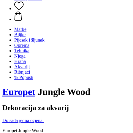
Marke
Biljke
Pijesak i šljunak
Oprema
Tehnika
Njega
Hrana
Akvariji
Ribnjaci
% Popusti
Europet
Jungle Wood
Dekoracija za akvarij
Do sada jedna ocjena.
Europet Jungle Wood