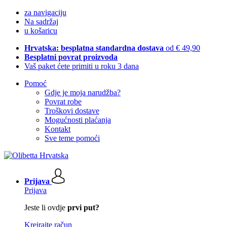
za navigaciju
Na sadržaj
u košaricu
Hrvatska: besplatna standardna dostava
od € 49,90
Besplatni povrat proizvoda
Vaš paket ćete primiti u roku 3 dana
Pomoć
Gdje je moja narudžba?
Povrat robe
Troškovi dostave
Mogućnosti plaćanja
Kontakt
Sve teme pomoći
Prijava
Prijava
Jeste li ovdje
prvi put?
Kreirajte račun