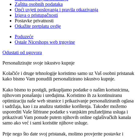
Zaštita osobnih podataka
Opći uvjeti poslovanja i pravila otkazivanja
Izjava o pristupačnosti
Postavke privatnosti
Otkažite pretplatu ovdje
Poduzeće
Ostale Niceshops web trgovine
Odustati od ugovora
Personalizirajte svoje iskustvo kupnje
Kolačiće i druge tehnologije koristimo samo uz Vaš osobni pristanak
kako bismo Vam ponudili personalizirano iskustvo kupnje.
Kako bismo to postigli, prikupljamo podatke o našim korisnicima,
njihovom ponašanju i uređajima. Koristimo ih za kontinuiranu
optimizaciju naše web stranice i prikazivanje personaliziranih oglasa
i sadržaja, kao i za analizu statistike korištenja. Također možemo
usporediti Vaše šifrirane podatke s vanjskim pružateljima usluga i
prikazivati Vam ponude putem njihovih online oglašivačkih kanala
samo ako već i sami koristite njihove usluge.
Prije nego što date svoj pristanak, molimo provjerite postavke i