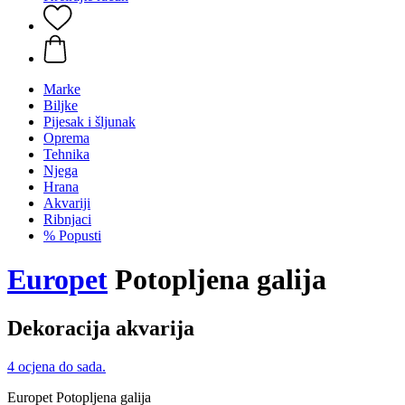
Marke
Biljke
Pijesak i šljunak
Oprema
Tehnika
Njega
Hrana
Akvariji
Ribnjaci
% Popusti
Europet
Potopljena galija
Dekoracija akvarija
4 ocjena do sada.
Europet Potopljena galija