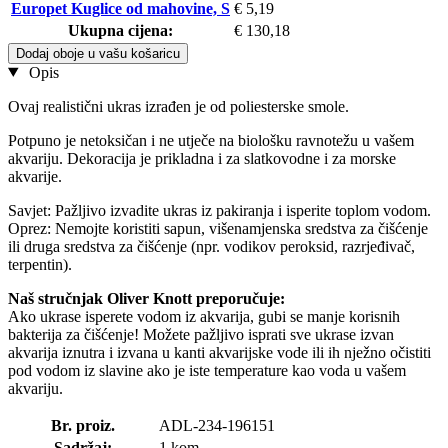
Europet Kuglice od mahovine, S
€ 5,19
Ukupna cijena:
€ 130,18
Dodaj oboje u vašu košaricu
Opis
Ovaj realistični ukras izrađen je od poliesterske smole.
Potpuno je netoksičan i ne utječe na biološku ravnotežu u vašem
akvariju. Dekoracija je prikladna i za slatkovodne i za morske
akvarije.
Savjet: Pažljivo izvadite ukras iz pakiranja i isperite toplom vodom.
Oprez: Nemojte koristiti sapun, višenamjenska sredstva za čišćenje
ili druga sredstva za čišćenje (npr. vodikov peroksid, razrjeđivač,
terpentin).
Naš stručnjak Oliver Knott preporučuje:
Ako ukrase isperete vodom iz akvarija, gubi se manje korisnih
bakterija za čišćenje! Možete pažljivo isprati sve ukrase izvan
akvarija iznutra i izvana u kanti akvarijske vode ili ih nježno očistiti
pod vodom iz slavine ako je iste temperature kao voda u vašem
akvariju.
Br. proiz.
ADL-234-196151
Sadržaj:
1 kom