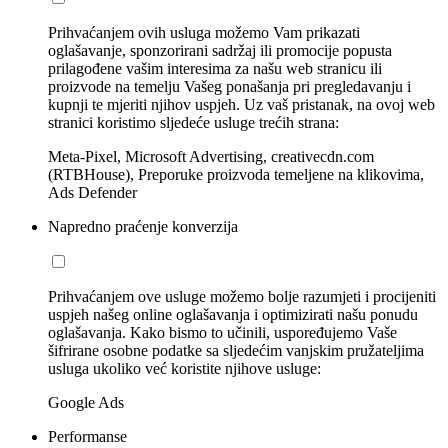
Prihvaćanjem ovih usluga možemo Vam prikazati
oglašavanje, sponzorirani sadržaj ili promocije popusta
prilagođene vašim interesima za našu web stranicu ili
proizvode na temelju Vašeg ponašanja pri pregledavanju i
kupnji te mjeriti njihov uspjeh. Uz vaš pristanak, na ovoj web
stranici koristimo sljedeće usluge trećih strana:
Meta-Pixel, Microsoft Advertising, creativecdn.com
(RTBHouse), Preporuke proizvoda temeljene na klikovima,
Ads Defender
Napredno praćenje konverzija
Prihvaćanjem ove usluge možemo bolje razumjeti i procijeniti
uspjeh našeg online oglašavanja i optimizirati našu ponudu
oglašavanja. Kako bismo to učinili, uspoređujemo Vaše
šifrirane osobne podatke sa sljedećim vanjskim pružateljima
usluga ukoliko već koristite njihove usluge:
Google Ads
Performanse