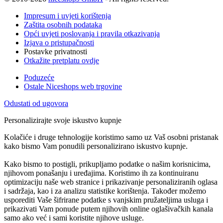
Impresum i uvjeti korištenja
Zaštita osobnih podataka
Opći uvjeti poslovanja i pravila otkazivanja
Izjava o pristupačnosti
Postavke privatnosti
Otkažite pretplatu ovdje
Poduzeće
Ostale Niceshops web trgovine
Odustati od ugovora
Personalizirajte svoje iskustvo kupnje
Kolačiće i druge tehnologije koristimo samo uz Vaš osobni pristanak
kako bismo Vam ponudili personalizirano iskustvo kupnje.
Kako bismo to postigli, prikupljamo podatke o našim korisnicima,
njihovom ponašanju i uređajima. Koristimo ih za kontinuiranu
optimizaciju naše web stranice i prikazivanje personaliziranih oglasa
i sadržaja, kao i za analizu statistike korištenja. Također možemo
usporediti Vaše šifrirane podatke s vanjskim pružateljima usluga i
prikazivati Vam ponude putem njihovih online oglašivačkih kanala
samo ako već i sami koristite njihove usluge.