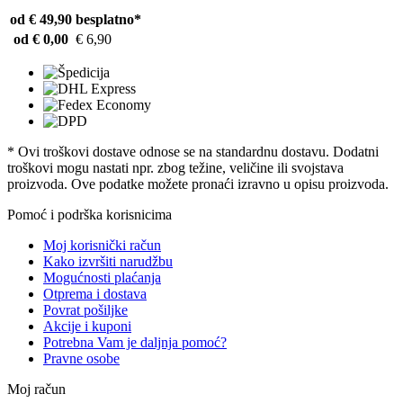
od € 49,90
besplatno*
od € 0,00
€ 6,90
* Ovi troškovi dostave odnose se na standardnu ​​dostavu. Dodatni
troškovi mogu nastati npr. zbog težine, veličine ili svojstava
proizvoda. Ove podatke možete pronaći izravno u opisu proizvoda.
Pomoć i podrška korisnicima
Moj korisnički račun
Kako izvršiti narudžbu
Mogućnosti plaćanja
Otprema i dostava
Povrat pošiljke
Akcije i kuponi
Potrebna Vam je daljnja pomoć?
Pravne osobe
Moj račun