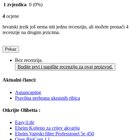
1 zvjezdica
0
(0%)
4
ocjene
hrvatski jezik još nema niti jednu recenziju, ali možete pronaći 4
recenzije na drugim jezicima.
Prikaz
Bez recenzija.
Budite prvi i napišite recenziju za ovaj proizvod.
Aktualni članci:
Aquascaping
Pravilna prehrana ukrasnih ribica
Otkrijte Olibetta :
Easy-Life
Eheim Koljeno za crijev akvarija
Eheim Vanjski filter Professionel 5e 450
Oase BioCore 1 l