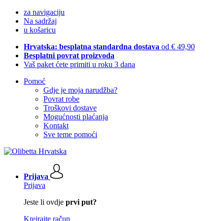
za navigaciju
Na sadržaj
u košaricu
Hrvatska: besplatna standardna dostava
od € 49,90
Besplatni povrat proizvoda
Vaš paket ćete primiti u roku 3 dana
Pomoć
Gdje je moja narudžba?
Povrat robe
Troškovi dostave
Mogućnosti plaćanja
Kontakt
Sve teme pomoći
Prijava
Prijava
Jeste li ovdje
prvi put?
Kreirajte račun