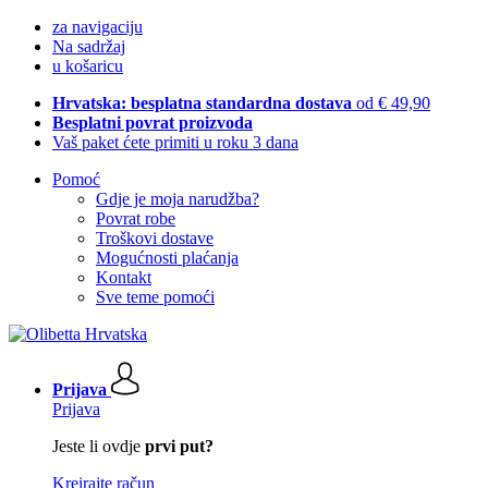
za navigaciju
Na sadržaj
u košaricu
Hrvatska: besplatna standardna dostava
od € 49,90
Besplatni povrat proizvoda
Vaš paket ćete primiti u roku 3 dana
Pomoć
Gdje je moja narudžba?
Povrat robe
Troškovi dostave
Mogućnosti plaćanja
Kontakt
Sve teme pomoći
Prijava
Prijava
Jeste li ovdje
prvi put?
Kreirajte račun