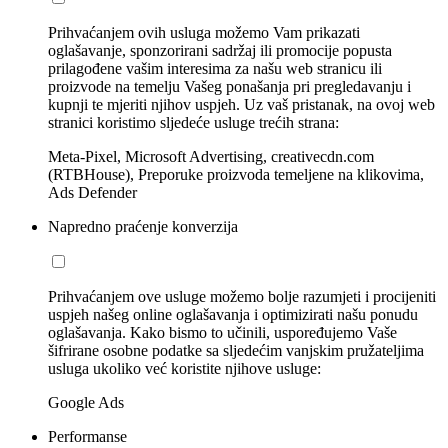
Prihvaćanjem ovih usluga možemo Vam prikazati
oglašavanje, sponzorirani sadržaj ili promocije popusta
prilagođene vašim interesima za našu web stranicu ili
proizvode na temelju Vašeg ponašanja pri pregledavanju i
kupnji te mjeriti njihov uspjeh. Uz vaš pristanak, na ovoj web
stranici koristimo sljedeće usluge trećih strana:
Meta-Pixel, Microsoft Advertising, creativecdn.com
(RTBHouse), Preporuke proizvoda temeljene na klikovima,
Ads Defender
Napredno praćenje konverzija
Prihvaćanjem ove usluge možemo bolje razumjeti i procijeniti
uspjeh našeg online oglašavanja i optimizirati našu ponudu
oglašavanja. Kako bismo to učinili, uspoređujemo Vaše
šifrirane osobne podatke sa sljedećim vanjskim pružateljima
usluga ukoliko već koristite njihove usluge:
Google Ads
Performanse