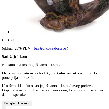
€ 13,59
(uključ. 25% PDV
-
bez troškova dostave
)
Sadržaj:
1 kom
Na zalihama imamo još samo 1 komad.
Očekivana dostava: četvrtak, 13. kolovoza
, ako naručite do:
ponedjeljak do 23:59
.
U našem skladištu ostao je još samo 1 komad ovog proizvoda.
Dopuna je na putu! Ukoliko se naruči više, to bi moglo utjecati na
datum isporuke.
Dodajte u košaricu