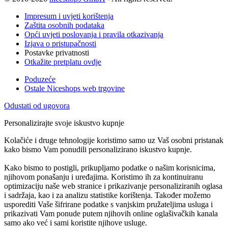
Impresum i uvjeti korištenja
Zaštita osobnih podataka
Opći uvjeti poslovanja i pravila otkazivanja
Izjava o pristupačnosti
Postavke privatnosti
Otkažite pretplatu ovdje
Poduzeće
Ostale Niceshops web trgovine
Odustati od ugovora
Personalizirajte svoje iskustvo kupnje
Kolačiće i druge tehnologije koristimo samo uz Vaš osobni pristanak
kako bismo Vam ponudili personalizirano iskustvo kupnje.
Kako bismo to postigli, prikupljamo podatke o našim korisnicima,
njihovom ponašanju i uređajima. Koristimo ih za kontinuiranu
optimizaciju naše web stranice i prikazivanje personaliziranih oglasa
i sadržaja, kao i za analizu statistike korištenja. Također možemo
usporediti Vaše šifrirane podatke s vanjskim pružateljima usluga i
prikazivati Vam ponude putem njihovih online oglašivačkih kanala
samo ako već i sami koristite njihove usluge.