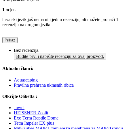
1
ocjena
hrvatski jezik još nema niti jednu recenziju, ali možete pronaći 1
recenziju na drugom jeziku.
Prikaz
Bez recenzija.
Budite prvi i napišite recenziju za ovaj proizvod.
Aktualni članci:
Aquascaping
Pravilna prehrana ukrasnih ribica
Otkrijte Olibetta :
Juwel
HEISSNER Zeolit
Exo Terra Reptile Dome
Tetra Impeler EX plus
Milwaukee MA841 zamjenska membrana za MA840 sondu