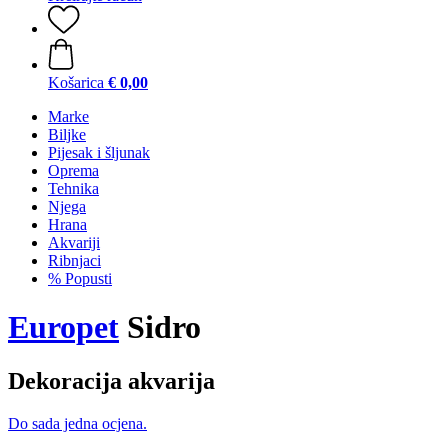
Košarica
€ 0,00
Marke
Biljke
Pijesak i šljunak
Oprema
Tehnika
Njega
Hrana
Akvariji
Ribnjaci
% Popusti
Europet
Sidro
Dekoracija akvarija
Do sada jedna ocjena.