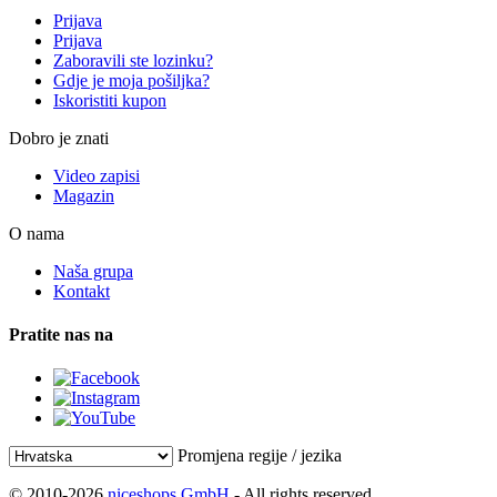
Prijava
Prijava
Zaboravili ste lozinku?
Gdje je moja pošiljka?
Iskoristiti kupon
Dobro je znati
Video zapisi
Magazin
O nama
Naša grupa
Kontakt
Pratite nas na
Promjena regije / jezika
© 2010-2026
niceshops GmbH
- All rights reserved.