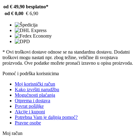
od € 49,90
besplatno*
od € 0,00
€ 6,90
* Ovi troškovi dostave odnose se na standardnu ​​dostavu. Dodatni
troškovi mogu nastati npr. zbog težine, veličine ili svojstava
proizvoda. Ove podatke možete pronaći izravno u opisu proizvoda.
Pomoć i podrška korisnicima
Moj korisnički račun
Kako izvršiti narudžbu
Mogućnosti plaćanja
Otprema i dostava
Povrat pošiljke
Akcije i kuponi
Potrebna Vam je daljnja pomoć?
Pravne osobe
Moj račun