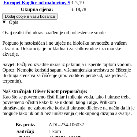
Europet Kuglice od mahovine, S
€ 5,19
Ukupna cijena:
€ 18,78
Dodaj oboje u vašu košaricu
Opis
Ovaj realistični ukras izrađen je od poliesterske smole.
Potpuno je netoksičan i ne utječe na biološku ravnotežu u vašem
akvariju. Dekoracija je prikladna i za slatkovodne i za morske
akvarije.
Savjet: Pažljivo izvadite ukras iz pakiranja i isperite toplom vodom.
Oprez: Nemojte koristiti sapun, višenamjenska sredstva za čišćenje
ili druga sredstva za čišćenje (npr. vodikov peroksid, razrjeđivač,
terpentin).
Naš stručnjak Oliver Knott preporučuje:
Kao što se povremeno čisti filtar i mijenja voda, tako i ukrase treba
povremeno očistiti kako bi se uklonili talog i alge. Prilikom
ukrašavanja, ne zaboravite koristiti ukrasne dijelove na način da ih je
moguće lako ukloniti bez uništavanja cjelokupnog dizajna akvarija.
Br. proiz.
ADL-234-106037
Sadržaj:
1 kom